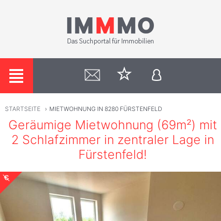
STARTSEITE
›
MIETWOHNUNG IN 8280 FÜRSTENFELD
Geräumige Mietwohnung (69m²) mit
2 Schlafzimmer in zentraler Lage in
Fürstenfeld!