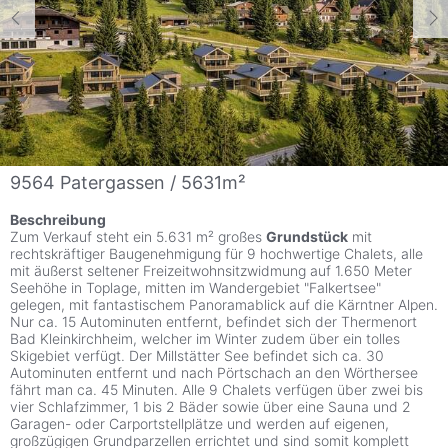
9564 Patergassen / 5631m²
Beschreibung
Zum Verkauf steht ein 5.631 m² großes
Grundstück
mit
rechtskräftiger Baugenehmigung für 9 hochwertige Chalets, alle
mit äußerst seltener Freizeitwohnsitzwidmung auf 1.650 Meter
Seehöhe in Toplage, mitten im Wandergebiet "Falkertsee"
gelegen, mit fantastischem Panoramablick auf die Kärntner Alpen.
Nur ca. 15 Autominuten entfernt, befindet sich der Thermenort
Bad Kleinkirchheim, welcher im Winter zudem über ein tolles
Skigebiet verfügt. Der Millstätter See befindet sich ca. 30
Autominuten entfernt und nach Pörtschach an den Wörthersee
fährt man ca. 45 Minuten. Alle 9 Chalets verfügen über zwei bis
vier Schlafzimmer, 1 bis 2 Bäder sowie über eine Sauna und 2
Garagen- oder Carportstellplätze und werden auf eigenen,
großzügigen Grundparzellen errichtet und sind somit komplett