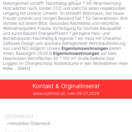
Geborgenheit schafft. Nachhaltig gebaut ? mit Verantwortung
Holz wächst nach, bindet CO2 und steht für einen respektvollen
Umgang mit unserer Umwelt. So entsteht Wohnraum, der heute
Freude schenkt und morgen Bestand hat ? für Generationen. Ihre
Vorteile auf einem Blick: Gesundes Raumklima und natürliche
Wohnatmosphäre Präzise Vorfertigung für höchste Bauqualität
und kurze Bauzeit Energieeffizient ? geringere Heiz- und
Betriebskosten Nachhaltig & regional ? ein Haus mit Charakter
Zeitloses Design und spürbare Behaglichkeit Wohnbauförderung
von Land NÖ möglich! Unsere
Eigentumswohnungen
bieten
Ihnen: Baubeginn 2026 8
Eigentumswohnungen
auf zwei
Geschossen Wohnflächen 50 ? 100 m² Große Balkone bzw.
Loggien im Obergeschoss Abstellräume in den Wohnebenen (kein
Keller
...
[
Mehr
]
Kontakt & Orginalinserat
www.wohnnet.at, vom
09.07.2026
ÖSTERREICH
Immobilien Österreich