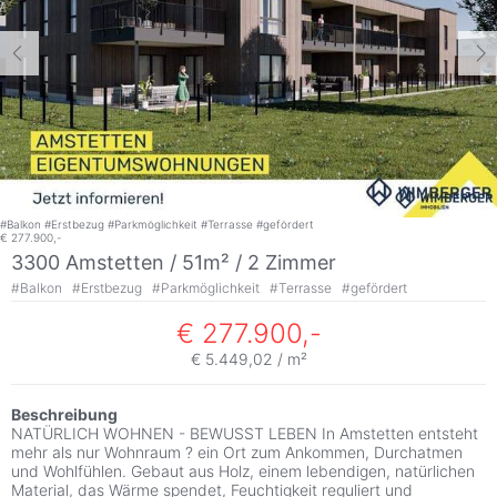
#
Balkon
#
Erstbezug
#
Parkmöglichkeit
#
Terrasse
#
gefördert
€ 277.900,-
3300 Amstetten / 51m² /
2 Zimmer
#
Balkon
#
Erstbezug
#
Parkmöglichkeit
#
Terrasse
#
gefördert
€ 277.900,-
€ 5.449,02 / m²
Beschreibung
NATÜRLICH WOHNEN - BEWUSST LEBEN In Amstetten entsteht
mehr als nur Wohnraum ? ein Ort zum Ankommen, Durchatmen
und Wohlfühlen. Gebaut aus Holz, einem lebendigen, natürlichen
Material, das Wärme spendet, Feuchtigkeit reguliert und