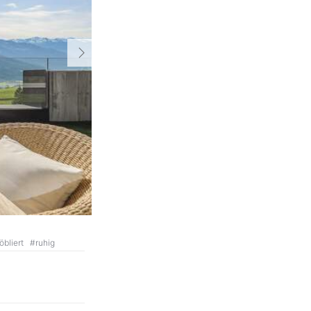
ZurÃ
öbliert
#
ruhig