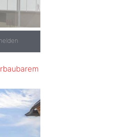
melden
erbaubarem