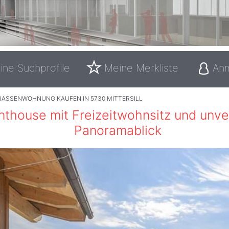
ine Suchprofile
Meine Merkliste
An
RASSENWOHNUNG KAUFEN IN 5730 MITTERSILL
nthouse mit Freizeitwohnsitz und unv
Panoramablick