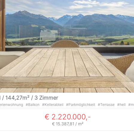
l / 144,27m² /
3 Zimmer
erienwohnung
#
Balkon
#
Kellerabteil
#
Parkmöglichkeit
#
Terrasse
#
hell
#
m
€ 2.220.000,-
€ 15.387,81 / m²