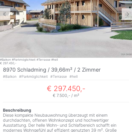
#
Balkon
#
Parkmöglichkeit
#
Terrasse
#
hell
€ 297.450,-
8970 Schladming / 39,66m² /
2 Zimmer
#
Balkon
#
Parkmöglichkeit
#
Terrasse
#
hell
€ 297.450,-
€ 7.500,- / m²
Beschreibung
Diese kompakte Neubauwohnung überzeugt mit einem
durchdachten, offenen Wohnkonzept und hochwertiger
Ausstattung. Der helle Wohn- und Schlafbereich schafft ein
modernes Wohngefühl auf effizient genutzten 39 m². Große