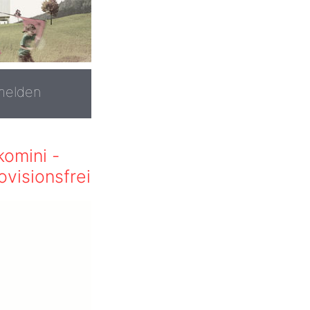
melden
komini -
visionsfrei