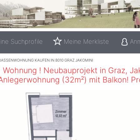
ine Suchprofile
Meine Merkliste
An
RASSENWOHNUNG KAUFEN IN 8010 GRAZ JAKOMINI
 Wohnung ! Neubauprojekt in Graz, Ja
nlegerwohnung (32m²) mit Balkon! Pro