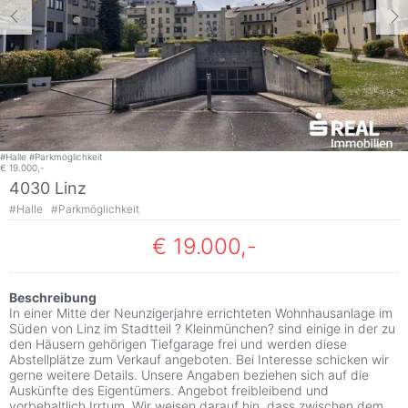
#
Halle
#
Parkmöglichkeit
€ 19.000,-
4030 Linz
#
Halle
#
Parkmöglichkeit
€ 19.000,-
Beschreibung
In einer Mitte der Neunzigerjahre errichteten Wohnhausanlage im
Süden von Linz im Stadtteil ? Kleinmünchen? sind einige in der zu
den Häusern gehörigen Tiefgarage frei und werden diese
Abstellplätze zum Verkauf angeboten. Bei Interesse schicken wir
gerne weitere Details. Unsere Angaben beziehen sich auf die
Auskünfte des Eigentümers. Angebot freibleibend und
vorbehaltlich Irrtum. Wir weisen darauf hin, dass zwischen dem