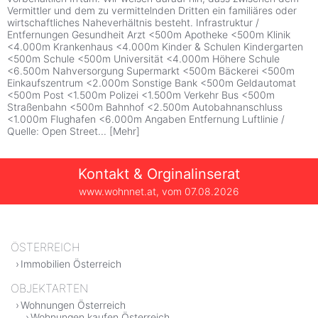
Vermittler und dem zu vermittelnden Dritten ein familiäres oder
wirtschaftliches Naheverhältnis besteht. Infrastruktur /
Entfernungen Gesundheit Arzt <500m Apotheke <500m Klinik
<4.000m Krankenhaus <4.000m Kinder & Schulen Kindergarten
<500m Schule <500m Universität <4.000m Höhere Schule
<6.500m Nahversorgung Supermarkt <500m Bäckerei <500m
Einkaufszentrum <2.000m Sonstige Bank <500m Geldautomat
<500m Post <1.500m Polizei <1.500m Verkehr Bus <500m
Straßenbahn <500m Bahnhof <2.500m Autobahnanschluss
<1.000m Flughafen <6.000m Angaben Entfernung Luftlinie /
Quelle: Open Street
...
[
Mehr
]
Kontakt & Orginalinserat
www.wohnnet.at, vom
07.08.2026
ÖSTERREICH
Immobilien Österreich
OBJEKTARTEN
Wohnungen Österreich
Wohnungen kaufen Österreich