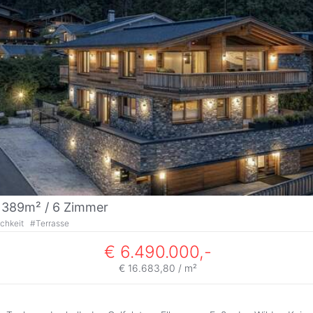
/ 389m² /
6 Zimmer
ichkeit
#
Terrasse
€ 6.490.000,-
€ 16.683,80 / m²