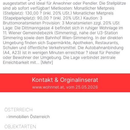
ausgestattet und ideal für Anwohner oder Pendler. Die Stellplätze
sind ab sofort verfügbar! Mietkosten: Monatlicher Mietpreis
(Stellplatz): 130,00 ? (inkl. 20% USt.) Monatlicher Mietpreis
(Stapelparkplatz): 90,00 ? (inkl. 20% USt.) Kaution: 3
Bruttomonatsmieten Provision: 3 Monatsmieten zzgl. 20% USt
Lage: Die Dittmanngasse 4 befindet sich in ruhiger Wohnlage im
11. Wiener Gemeindebezirk (Simmering), nahe der U3-Station
Simmering sowie dem Bahnhof Wien-Simmering. In der direkten
Umgebung finden sich Supermärkte, Apotheken, Restaurants,
Schulen und öffentliche Verkehrsmittel. Die Autobahnanbindung
(A4, A23) ist in wenigen Minuten erreichbar ? ideal für Pendler
oder Bewohner der Umgebung. Die Lage verbindet zentrale
Erreichbarkeit mit
...
[
Mehr
]
Kontakt & Orginalinserat
www.wohnnet.at, vom
25.05.2026
ÖSTERREICH
Immobilien Österreich
OBJEKTARTEN