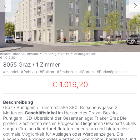
#
Handel
#
Rohbau
#
Balkon
#
Erstbezug
#
Garten
#
Parkmöglichkeit
€ 1.019,20
8055 Graz /
1 Zimmer
#
Handel
#
Rohbau
#
Balkon
#
Erstbezug
#
Garten
#
Parkmöglichkeit
€ 1.019,20
Beschreibung
Graz / Puntigam / Triesterstraße 380, Berschenygasse 2
Modernes
Geschäftslokal
im Herzen des Grazer Bezirks
Puntigam ! 3D-Übersicht der Gesamtanlage: Triaker Graz Die
großen Glasfronten des im Erdgeschoß liegenden Geschäftslokals
sorgen für einen lichtdurchfluteten Innenraum und bieten eine
optimale Möglichkeit für Auslagen oder Werbeanzeigen. Die
Flächen des Erdgeschoßes werden im Edelrohbau hergestellt und