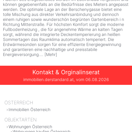
können gegebenenfalls an die Bedürfnisse des Mieters angepasst
werden. Die optimale Lage an der Berschenygasse bietet eine
tolle Mischung aus direkter Verkehrsanbindung und dennoch
einem ruhigen sowie wunderschön begrünten Gartenbereich i n
Richtung Mitterstraße. Für höchsten Komfort sorgt die moderne
Fußbodenheizung , die für angenehme Wärme an kalten Tagen
sorgt, während die integrierte Deckentemperierung an heißen
Sommertagen das Raumklima automatisch temperiert. Die
Erdwärmesonden sorgen für eine effiziente Energiegewinnung
und garantieren eine nachhaltige und preisstabile
Energieversorgung.
...
[
Mehr
]
Kontakt & Orginalinserat
immobilien.derstandard.at, vom
06.08.2026
ÖSTERREICH
Immobilien Österreich
OBJEKTARTEN
Wohnungen Österreich
Wohnungen kaufen Österreich