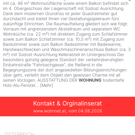
mit ca. 46 m² Wohnnutzfläche sowie einem Balkon befindet sich
im 4. Obergeschoss der Liegenschaft mit Südost Ausrichtung.
Dank dem modernen Grundriss ist jeder Quadratmeter gut
durchdacht und bietet Ihnen viel Gestaltungsspielraum fürs
zukünftige Einrichten. Die Raumaufteilung gliedert sich wie folgt:
Vorraum mit angrenzendem Abstellraum und separatem WC
Wohnküche (ca. 22 m²) mit direktem Zugang zum Schlafzimmer
sowie zum Balkon Schlafzimmer (ca. 10,5 m²) mit Zugang zum
Badezimmer sowie zum Balkon Badezimmer mit Badewanne,
Handwaschbecken und Waschmaschinenanschluss Balkon (ca. 3
m²) mit Südost-Ausrichtung Kellerabteil im Untergeschoss Der
besonders günstig gelegene Standort der verkehrsberuhigten
Einbahnstraße "Fahrbachgasse", die fließend in die
Begegnungszone der dort angesiedelten Bildungseinrichtungen
über geht, verleiht dem Objekt den gewissen Charme mit all
seinen Vorzügen. AUSSTATTUNG DER
WOHNUNG
bodentiefe
Holz-Alu-Fenster
...
[
Mehr
]
Kontakt & Orginalinserat
www.wohnnet.at, vom
04.08.2026
ÖSTERREICH