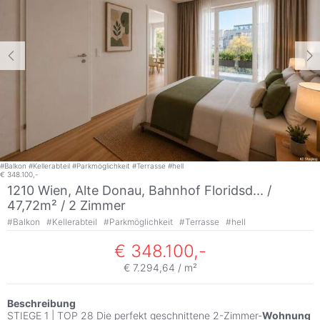
#
Balkon
#
Kellerabteil
#
Parkmöglichkeit
#
Terrasse
#
hell
€ 348.100,-
1210 Wien, Alte Donau, Bahnhof Floridsd... /
47,72m² /
2 Zimmer
#
Balkon
#
Kellerabteil
#
Parkmöglichkeit
#
Terrasse
#
hell
€ 348.100,-
€ 7.294,64 / m²
Beschreibung
STIEGE 1 | TOP 28 Die perfekt geschnittene 2-Zimmer-
Wohnung