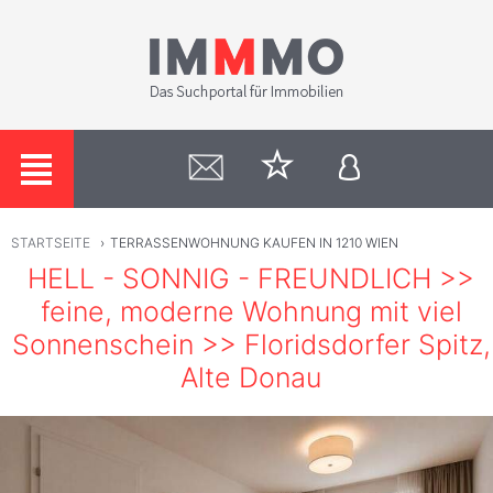
STARTSEITE
›
TERRASSENWOHNUNG KAUFEN IN 1210 WIEN
HELL - SONNIG - FREUNDLICH >>
feine, moderne Wohnung mit viel
Sonnenschein >> Floridsdorfer Spitz,
Alte Donau