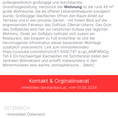
außergewöhnlich großzügige und durchdachte
Grundrissgestaltung. Herzstück der
Wohnung
ist die rund 49 m²
große Wohnküche, die als offener Lebensmittelpunkt konzipiert
wurde. Großzügige Glasflächen öffnen den Raum direkt zur
Terrasse und in den privaten Garten - mit freiem Blick auf die
angrenzenden Fairways des Golfclub Zillertal-Uderns. Das Grün
des Golfplatzes wird hier zur natürlichen Kulisse des täglichen
Wohnens. Direkt am Golfplatz befindet sich zudem ein
Restaurant, das bequem zu Fuß erreichbar ist und die
hervorragende Infrastruktur dieser besonderen Wohnlage
zusätzlich unterstreicht. Link zum Immobilienvideo:
https://youtube.com/shorts/Ic87i R4ACT8? is=gc_i6MFWNOg-
Tsh K Ein hochwertiger Kachelofen mit Sichtfenster bildet den
zentralen Wohnakzent und schafft insbesondere in den
Wintermonaten eine warme, atmosphärische
...
[
Mehr
]
Kontakt & Orginalinserat
immobilien.derstandard.at, vom
01.08.2026
ÖSTERREICH
Immobilien Österreich