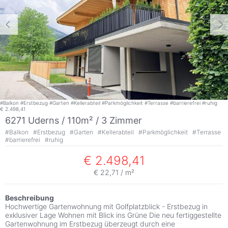
#
Balkon
#
Erstbezug
#
Garten
#
Kellerabteil
#
Parkmöglichkeit
#
Terrasse
#
barrierefrei
#
ruhig
€ 2.498,41
6271 Uderns / 110m² /
3 Zimmer
#
Balkon
#
Erstbezug
#
Garten
#
Kellerabteil
#
Parkmöglichkeit
#
Terrasse
#
barrierefrei
#
ruhig
€ 2.498,41
€ 22,71 / m²
Beschreibung
Hochwertige Gartenwohnung mit Golfplatzblick - Erstbezug in
exklusiver Lage Wohnen mit Blick ins Grüne Die neu fertiggestellte
Gartenwohnung im Erstbezug überzeugt durch eine