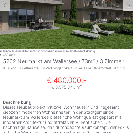
#
Balkon
#
Kellerabteil
#
Parkmöglichkeit
#
Terrasse
#
gefördert
#
ruhig
€ 480.000,-
5202 Neumarkt am Wallersee / 73m² /
3 Zimmer
#
Balkon
#
Kellerabteil
#
Parkmöglichkeit
#
Terrasse
#
gefördert
#
ruhig
€ 480.000,-
€ 6.575,34 / m²
Beschreibung
Dieses Neubauprojekt mit zwei Wohnhäusern und insgesamt
siebzehn modernen Wohneinheiten in der Stadtgemeinde
Neumarkt am Wallersee bietet hohe Wohnqualität gepaart mit
moderner Architektur und attraktiven Außenflächen. Die
nachhaltige Bauweise, das durchdachte Raumkonzept, der Fokus
auf hohe Wertigkeit und die ruhige Lage im Grünen lassen