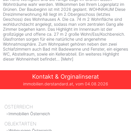
Wohnträume wahr werden. Willkommen bei Ihrem Logenplatz im
Grünen. Der Baubeginn ist mit 2026 geplant. WOHNRAUM Diese
Dreizimmerwohnung A8 liegt im 2.Obergeschoss (letztes
Geschoss) des Wohnhauses A. Die ca. 74 m 2 Wohnfläche sind
wohldurchdacht angelegt, sodass man vom zentralen Gang alle
Zimmer begehen kann. Das Highlight im Innenraum ist der
großzügige und offene ca. 27 m 2 große Wohn/Ess/Kochbereich.
Glasfronten sorgen für eine natürliche und angenehme
Wohnatmosphäre. Zum Wohnpaket gehören neben den zwei
Schlafzimmern auch Bad mit Badewanne und Fenster, ein eigenes
WC, Abstellraum, sowie ein Kellerabteil. Ein weiteres Highlight
dieser Wohneinheit befindet
...
[
Mehr
]
Kontakt & Orginalinserat
immobilien.derstandard.at, vom
04.08.2026
ÖSTERREICH
Immobilien Österreich
OBJEKTARTEN
Wohnungen Österreich