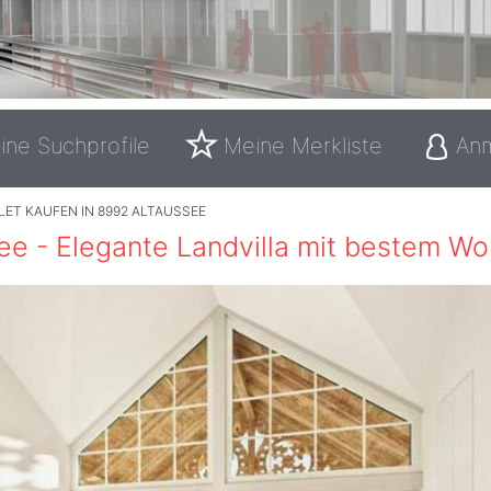
ine Suchprofile
Meine Merkliste
An
ET KAUFEN IN 8992 ALTAUSSEE
ee - Elegante Landvilla mit bestem W