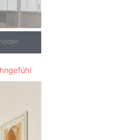
melden
ohngefühl