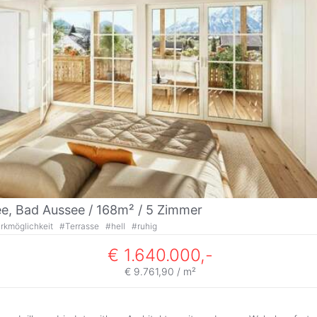
e, Bad Aussee / 168m² /
5 Zimmer
rkmöglichkeit
#
Terrasse
#
hell
#
ruhig
€ 1.640.000,-
€ 9.761,90 / m²