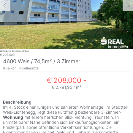
#
Balkon
#
Kellerabteil
€ 208.000,-
4600 Wels / 74,5m² /
3 Zimmer
#
Balkon
#
Kellerabteil
€ 208.000,-
€ 2.791,95 / m²
Beschreibung
Im 4. Stock einer ruhigen und sanierten Wohnanlage, im Stadtteil
Wels-Lichtenegg, liegt diese kurzfristig beziehbare 3-Zimmer-
Wohnung
mit einem herrlichen Blick Richtung Traunstein. In
unmittelbarer Nähe befinden sich Einkaufsmöglichkeiten, ein
Freizeitpark sowie öffentliche Verkehrseinrichtungen. Die
Eigentümer haben viel Zeit, Geld und Liebe in die komplette