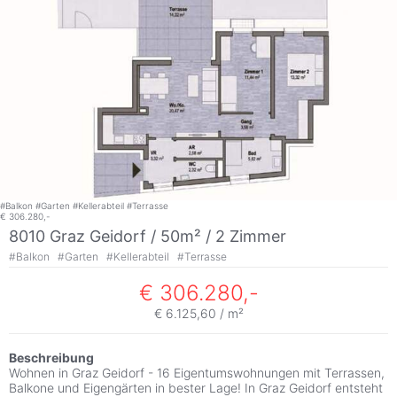
#
Balkon
#
Garten
#
Kellerabteil
#
Terrasse
€ 306.280,-
8010 Graz Geidorf / 50m² /
2 Zimmer
#
Balkon
#
Garten
#
Kellerabteil
#
Terrasse
€ 306.280,-
€ 6.125,60 / m²
Beschreibung
Wohnen in Graz Geidorf - 16 Eigentumswohnungen mit Terrassen,
Balkone und Eigengärten in bester Lage! In Graz Geidorf entsteht