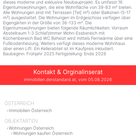
dieses moderne und exklusive Neubauprojekt. Es umfasst 16
Eigentumswohnungen, die eine Wohnfläche von 39-83 m² bieten.
Alle Wohnungen sind mit Terrassen [Tel] m²) oder Balkonen (5-17
m²) ausgestattet. Die Wohnungen im Erdgeschoss verfügen über
Eigengärten in der Größe von 36-133 m². Die
Eigentumswohnungen bieten folgende Räumlichkeiten: Vorraum
Abstellraum 1-3 Schlafzimmer Wohn-Essbereich mit
Küchenbereich Bad WC Beheizt wird mittels Fernwärme über eine
Fußbodenheizung. Weiters verfügt dieses moderne Wohnhaus
über einen Lift. Ein Kellerabteil ist im Kaufpreis inkludiert.
Baubeginn: Frühjahr 2025 Fertigstellung: Ende 2026
Kontakt & Orginalinserat
immobilien.derstandard.at, vom
05.08.2026
ÖSTERREICH
Immobilien Österreich
OBJEKTARTEN
Wohnungen Österreich
Wohnungen kaufen Österreich