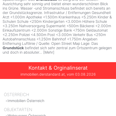
Ausrichtung sehr sonnig und bietet einen wunderschönen Blick
ins Grüne. Wasser -und Stromanschluss befindet sich bereits an
der Grundstücksgrenze. Infrastruktur / Entfernungen Gesundheit
Arzt <1.000m Apotheke <1.500m Krankenhaus <5.250m Kinder &
Schulen Schule <250m Kindergarten <3.000m Höhere Schule
<3.250m Nahversorgung Supermarkt <500m Bäckerei <2.000m
Einkaufszentrum <2.000m Sonstige Bank <750m Geldautomat
<2.250m Polizei <4.500m Post <3.000m Verkehr Bus <250m
Autobahnanschluss <1.250m Bahnhof <1.750m Angaben
Entfernung Luftlinie / Quelle: Open Street Map Lage: Das
Grundstück
befindet sich sehr zentral zum Ortszentrum gelegen
und doch in absoluter
...
[
Mehr
]
Kontakt & Orginalinserat
immobilien.derstandard.at, vom
03.08.2026
ÖSTERREICH
Immobilien Österreich
OBJEKTARTEN
Wohnungen Österreich