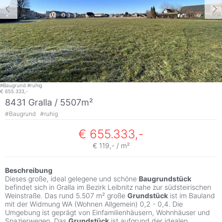
#
Baugrund
#
ruhig
€ 655.333,-
8431 Gralla / 5507m²
#
Baugrund
#
ruhig
€ 655.333,-
€ 119,- / m²
Beschreibung
Dieses große, ideal gelegene und schöne
Baugrundstück
befindet sich in Gralla im Bezirk Leibnitz nahe zur südsteirischen
Weinstraße. Das rund 5.507 m² große
Grundstück
ist im Bauland
mit der Widmung WA (Wohnen Allgemein) 0,2 - 0,4. Die
Umgebung ist geprägt von Einfamilienhäusern, Wohnhäuser und
Spazierwegen. Das
Grundstück
ist aufgrund der idealen