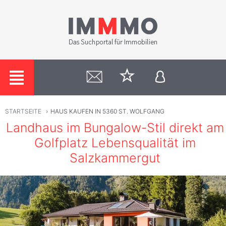
STARTSEITE
›
HAUS KAUFEN IN 5360 ST. WOLFGANG
Landhaus im Bungalow-Stil direkt am
Golfplatz Lebensqualität im
Salzkammergut