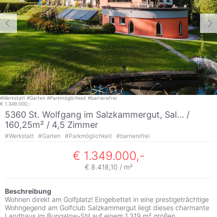
#
Werkstatt
#
Garten
#
Parkmöglichkeit
#
barrierefrei
€ 1.349.000,-
5360 St. Wolfgang im Salzkammergut, Sal... /
160,25m² /
4,5 Zimmer
#
Werkstatt
#
Garten
#
Parkmöglichkeit
#
barrierefrei
€ 1.349.000,-
€ 8.418,10 / m²
Beschreibung
Wohnen direkt am Golfplatz! Eingebettet in eine prestigeträchtige
Wohngegend am Golfclub Salzkammergut liegt dieses charmante
Landhaus im Bungalow-Stil auf einem 1.319 m² großen