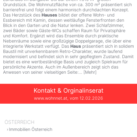
Grundstück. Die Wohnnutzfläche von ca. 300 m² präsentiert sich
barrierefrei und folgt einem harmonisch durchdachten Konzept.
Das Herzstück des
Hauses
bildet der offene Wohn- und
Essbereich mit Kamin, dessen weitläufige Fensterfronten den
Blick in den Garten und die Natur lenken. Zwei Schlafzimmer,
zwei Bäder sowie Gäste-WCs schaffen Raum für Privatsphäre
und Komfort. Ergänzt wird das Ensemble durch praktische
Nebenräume sowie eine großzügige Doppelgarage, die über eine
integrierte Werkstatt verfügt. Das
Haus
präsentiert sich in solidem
Baustil mit unverkennbarem Retro-Charakter, wurde laufend
modernisiert und befindet sich in sehr gepflegtem Zustand. Damit
bietet es eine wertbeständige Basis und zugleich Spielraum für
persönliche Akzente. Auch im Außenbereich zeigt sich das
Anwesen von seiner vielseitigen Seite:
...
[
Mehr
]
Kontakt & Orginalinserat
www.wohnnet.at, vom
12.02.2026
ÖSTERREICH
Immobilien Österreich