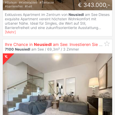
#
Balkon
#
Kellerabteil
#
Terrasse
€ 343.000,-
#
barrierefrei
#
hell
Exklusives Apartment im Zentrum von
Neusiedl
am See Dieses
exquisite Apartment vereint höchsten Wohnkomfort mit
urbaner Nähe. Ideal für Singles, die Wert auf Stil,
Barrierefreiheit und eine zukunftsorientierte Ausstattung
...
[
Mehr
]
Ihre Chance in
Neusiedl
am See: Investieren Sie in die Zukunft
7100
Neusiedl
am See / 69,3m² /
3 Zimmer