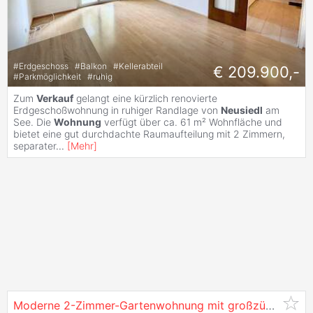
#
Erdgeschoss
#
Balkon
#
Kellerabteil
€ 209.900,-
#
Parkmöglichkeit
#
ruhig
Zum
Verkauf
gelangt eine kürzlich renovierte
Erdgeschoßwohnung in ruhiger Randlage von
Neusiedl
am
See. Die
Wohnung
verfügt über ca. 61 m² Wohnfläche und
bietet eine gut durchdachte Raumaufteilung mit 2 Zimmern,
separater
...
[
Mehr
]
Moderne 2-Zimmer-Gartenwohnung mit großzügiger Wohnküche