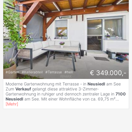
€ 349.000,-
#
Garten
#
Kellerabteil
#
Terrasse
#
hell
Moderne Gartenwohnung mit Terrasse - in
Neusiedl
am See
Zum
Verkauf
gelangt diese attraktive 3-Zimmer-
Gartenwohnung in ruhiger und dennoch zentraler Lage in
7100
Neusiedl
am See. Mit einer Wohnfläche von ca. 69,75 m²
...
[
Mehr
]