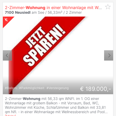
2-Zimmer-
Wohnung
in einer Wohnanlage mit Wellnessbereich
7100
Neusiedl
am See / 56,33m² /
2 Zimmer
€ 189.000,-
#
Balkon
#
Parkmöglichkeit
#
Versteigerung
2-Zimmer-
Wohnung
mit 56,33 qm WNFl. im 1. OG einer
Wohnanlage mit großem Balkon - mit Vorraum, Bad, WC,
Wohnzimmer mit Küche, Schlafzimmer und Balkon mit 33,81
qm Nfl. - in einer Wohnanlage mit Wellnessbereich und Pool
...