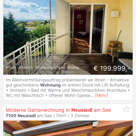
€ 199.999,-
#
Büro
#
Balkon
#
Parkmöglichkeit
#
ruhig
Im Alleinvermittlungsauftrag präsentieren wir Ihnen - Attraktive
gut geschnittene
Wohnung
im dritten Stock mit Lift Aufteilung:
+ Vorraum + Bad mit Wanne und Waschmaschinen Anschluss +
WC mit Waschtisch + offener Wohn-Speise
...
[
Mehr
]
Moderne Gartenwohnung in
Neusiedl
am See
7100
Neusiedl
am See / 70m² /
3 Zimmer