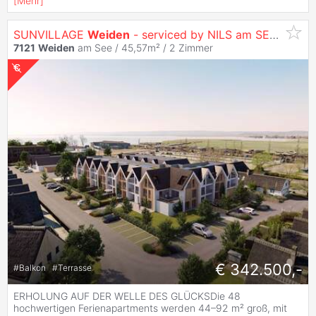
[
Mehr
]
SUNVILLAGE
Weiden
- serviced by NILS am SEE (provisionsfrei)
7121
Weiden
am See / 45,57m² /
2 Zimmer
€ 342.500,-
#
Balkon
#
Terrasse
ERHOLUNG AUF DER WELLE DES GLÜCKSDie 48
hochwertigen Ferienapartments werden 44–92 m² groß, mit