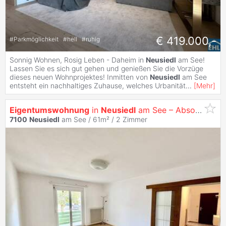
€ 419.000,-
#
Parkmöglichkeit
#
hell
#
ruhig
Sonnig Wohnen, Rosig Leben - Daheim in
Neusiedl
am See!
Lassen Sie es sich gut gehen und genießen Sie die Vorzüge
dieses neuen Wohnprojektes! Inmitten von
Neusiedl
am See
entsteht ein nachhaltiges Zuhause, welches Urbanität
...
[
Mehr
]
Eigentumswohnung
in
Neusiedl
am See – Absolute Ruhelage mit Loggia & Garage
7100
Neusiedl
am See / 61m² /
2 Zimmer