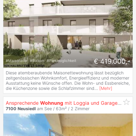
€ 419.000,-
#
Maisonette
#
Balkon
#
Parkmöglichkeit
Diese atemberaubende Maisonettewohnung lässt bezüglich
zeitgenössischen Wohnkomfort, Energieeffizienz und moderner
Ausstattung keine Wünsche offen. Die Wohn- und Essbereiche,
die Küchenzone sowie die Schlafzimmer sind
...
[
Mehr
]
Ansprechende
Wohnung
mit Loggia und Garagenparkplatz
7100
Neusiedl
am See / 63m² /
2 Zimmer