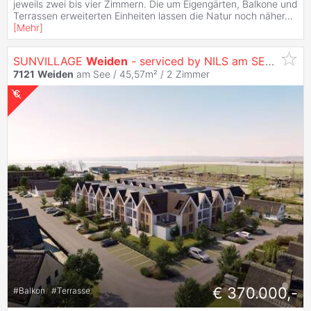
jeweils zwei bis vier Zimmern. Die um Eigengärten, Balkone und
Terrassen erweiterten Einheiten lassen die Natur noch näher
...
[
Mehr
]
SUNVILLAGE
Weiden
- serviced by NILS am SEE (provisionsfrei)
7121
Weiden
am See / 45,57m² /
2 Zimmer
€ 370.000,-
#
Balkon
#
Terrasse