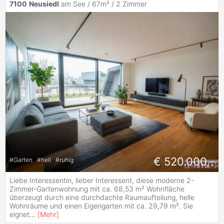
7100
Neusiedl
am See / 67m² /
2 Zimmer
€ 520.000,-
#
Garten
#
hell
#
ruhig
Liebe Interessentin, lieber Interessent, diese moderne 2-
Zimmer-Gartenwohnung mit ca. 68,53 m² Wohnfläche
überzeugt durch eine durchdachte Raumaufteilung, helle
Wohnräume und einen Eigengarten mit ca. 29,79 m². Sie
eignet
...
[
Mehr
]