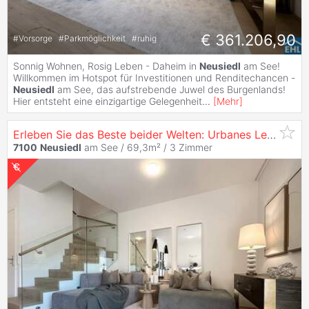
€ 361.206,90
#
Vorsorge
#
Parkmöglichkeit
#
ruhig
Sonnig Wohnen, Rosig Leben - Daheim in
Neusiedl
am See!
Willkommen im Hotspot für Investitionen und Renditechancen -
Neusiedl
am See, das aufstrebende Juwel des Burgenlands!
Hier entsteht eine einzigartige Gelegenheit
...
[
Mehr
]
Erleben Sie das Beste beider Welten: Urbanes Leben und Naturnähe
7100
Neusiedl
am See / 69,3m² /
3 Zimmer