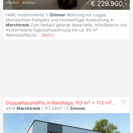
€ 229.900,-
#
Balkon
#
Garten
Helle, modernisierte 3-
Zimmer
-Wohnung mit Loggia,
überdachten Parkplatz und hochwertiger Ausstattung in
Marchtrenk
Zum Verkauf gelangt diese helle, teilmöblierte und
modernisierte Eigentumswohnung mit ca. 85 m²
Wohnnutzfläche
...
[
Mehr
]
Doppelhaushälfte in Randlage, 113 m² + 113 m² Garten –
4614
Marchtrenk
/ 113,38m² /
5
Zimmer