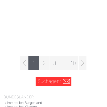
1
2
3
...
10
Suchagent
BUNDESLÄNDER
Immobilien Burgenland
Immobilien Kärnten