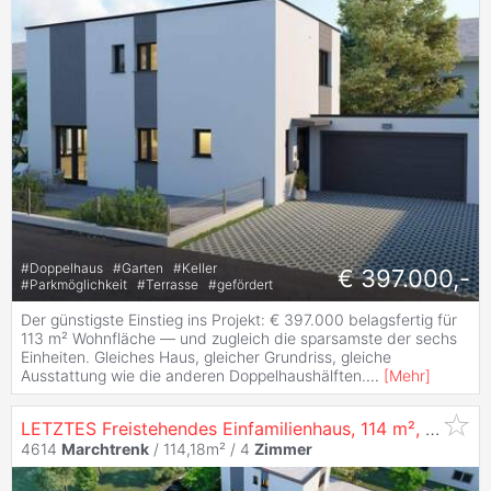
#
Doppelhaus
#
Garten
#
Keller
€ 397.000,-
#
Parkmöglichkeit
#
Terrasse
#
gefördert
Der günstigste Einstieg ins Projekt: € 397.000 belagsfertig für
113 m² Wohnfläche — und zugleich die sparsamste der sechs
Einheiten. Gleiches Haus, gleicher Grundriss, gleiche
Ausstattung wie die anderen Doppelhaushälften.
...
[
Mehr
]
LETZTES Freistehendes Einfamilienhaus, 114 m², 138 m² Garten –
4614
Marchtrenk
/ 114,18m² /
4
Zimmer