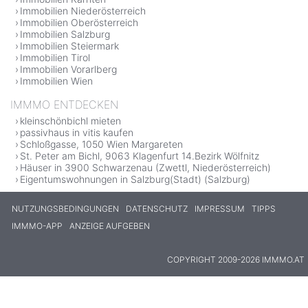
Immobilien Niederösterreich
Immobilien Oberösterreich
Immobilien Salzburg
Immobilien Steiermark
Immobilien Tirol
Immobilien Vorarlberg
Immobilien Wien
IMMMO ENTDECKEN
kleinschönbichl mieten
passivhaus in vitis kaufen
Schloßgasse, 1050 Wien Margareten
St. Peter am Bichl, 9063 Klagenfurt 14.Bezirk Wölfnitz
Häuser in 3900 Schwarzenau (Zwettl, Niederösterreich)
Eigentumswohnungen in Salzburg(Stadt) (Salzburg)
NUTZUNGSBEDINGUNGEN
DATENSCHUTZ
IMPRESSUM
TIPPS
IMMMO-APP
ANZEIGE AUFGEBEN
COPYRIGHT 2009-2026 IMMMO.AT