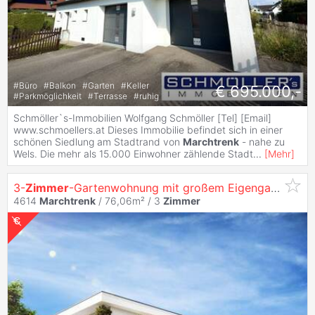
#
Büro
#
Balkon
#
Garten
#
Keller
€ 695.000,-
#
Parkmöglichkeit
#
Terrasse
#
ruhig
Schmöller`s-Immobilien Wolfgang Schmöller [Tel] [Email]
www.schmoellers.at Dieses Immobilie befindet sich in einer
schönen Siedlung am Stadtrand von
Marchtrenk
- nahe zu
Wels. Die mehr als 15.000 Einwohner zählende Stadt
...
[
Mehr
]
3-
Zimmer
-Gartenwohnung mit großem Eigengarten – ruhig & modern in
4614
Marchtrenk
/ 76,06m² /
3
Zimmer