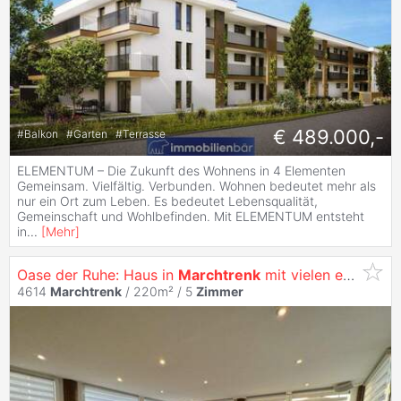
€ 489.000,-
#
Balkon
#
Garten
#
Terrasse
ELEMENTUM – Die Zukunft des Wohnens in 4 Elementen
Gemeinsam. Vielfältig. Verbunden. Wohnen bedeutet mehr als
nur ein Ort zum Leben. Es bedeutet Lebensqualität,
Gemeinschaft und Wohlbefinden. Mit ELEMENTUM entsteht
in
...
[
Mehr
]
Oase der Ruhe: Haus in
Marchtrenk
mit vielen extras
4614
Marchtrenk
/ 220m² /
5
Zimmer