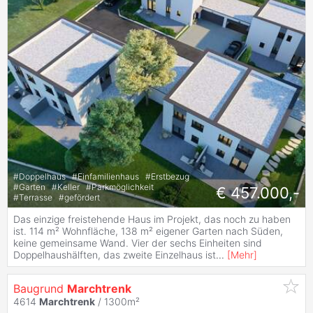
#
Doppelhaus
#
Einfamilienhaus
#
Erstbezug
#
Garten
#
Keller
#
Parkmöglichkeit
€ 457.000,-
#
Terrasse
#
gefördert
Das einzige freistehende Haus im Projekt, das noch zu haben
ist. 114 m² Wohnfläche, 138 m² eigener Garten nach Süden,
keine gemeinsame Wand. Vier der sechs Einheiten sind
Doppelhaushälften, das zweite Einzelhaus ist
...
[
Mehr
]
Baugrund
Marchtrenk
4614
Marchtrenk
/ 1300m²