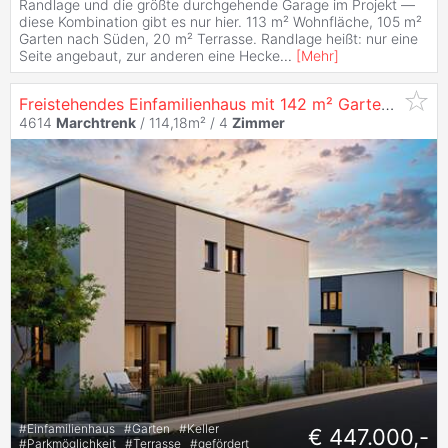
Randlage und die größte durchgehende Garage im Projekt —
diese Kombination gibt es nur hier. 113 m² Wohnfläche, 105 m²
Garten nach Süden, 20 m² Terrasse. Randlage heißt: nur eine
Seite angebaut, zur anderen eine Hecke
...
[
Mehr
]
Freistehendes Einfamilienhaus mit 142 m² Garten –
Marc
4614
Marchtrenk
/ 114,18m² /
4
Zimmer
#
Einfamilienhaus
#
Garten
#
Keller
€ 447.000,-
#
Parkmöglichkeit
#
Terrasse
#
gefördert