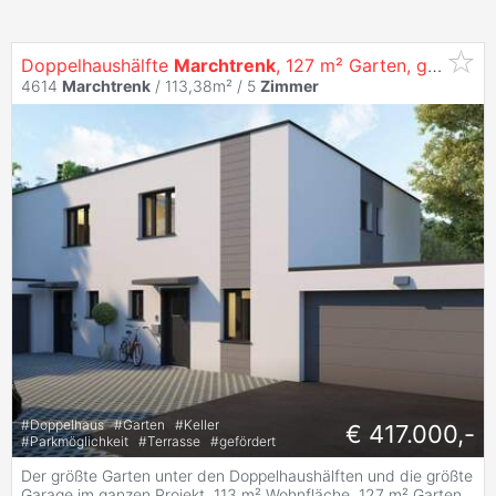
Doppelhaushälfte
Marchtrenk
, 127 m² Garten, größte Garage (Top 5)
4614
Marchtrenk
/ 113,38m² /
5
Zimmer
#
Doppelhaus
#
Garten
#
Keller
€ 417.000,-
#
Parkmöglichkeit
#
Terrasse
#
gefördert
Der größte Garten unter den Doppelhaushälften und die größte
Garage im ganzen Projekt. 113 m² Wohnfläche, 127 m² Garten