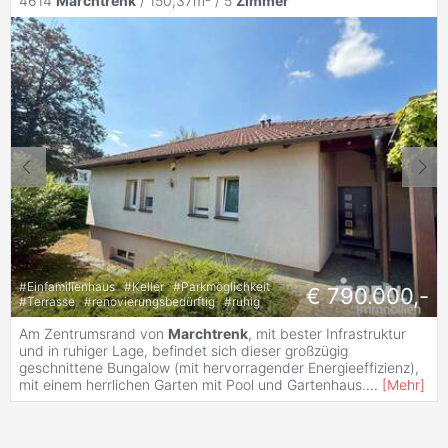
4614
Marchtrenk
/ 150,37m² /
5
Zimmer
#
Einfamilienhaus
#
Keller
#
Parkmöglichkeit
€ 790.000,-
#
Terrasse
#
renovierungsbedürftig
#
ruhig
Am Zentrumsrand von
Marchtrenk
, mit bester Infrastruktur
und in ruhiger Lage, befindet sich dieser großzügig
geschnittene Bungalow (mit hervorragender Energieeffizienz),
mit einem herrlichen Garten mit Pool und Gartenhaus.
...
[
Mehr
]