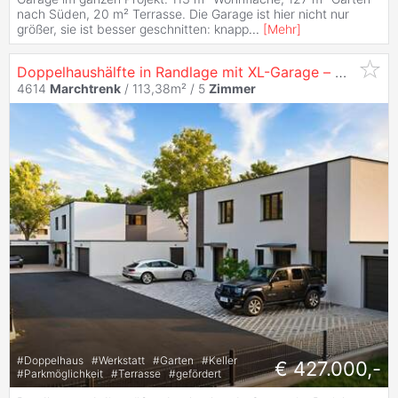
nach Süden, 20 m² Terrasse. Die Garage ist hier nicht nur
größer, sie ist besser geschnitten: knapp
...
[
Mehr
]
Doppelhaushälfte in Randlage mit XL-Garage –
Marchtr
4614
Marchtrenk
/ 113,38m² /
5
Zimmer
#
Doppelhaus
#
Werkstatt
#
Garten
#
Keller
€ 427.000,-
#
Parkmöglichkeit
#
Terrasse
#
gefördert