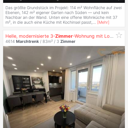
Das größte Grundstück im Projekt: 114 m² Wohnfläche auf zwei
Ebenen, 142 m² eigener Garten nach Süden — und kein
Nachbar an der Wand. Unten eine offene Wohnküche mit 37
m², in die auch eine Küche mit Kochinsel passt,
...
[
Mehr
]
Helle, modernisierte 3-
Zimmer
-Wohnung mit Loggia, Parkplatz und hochwertiger Ausstattung in
4614
Marchtrenk
/ 83m² /
3
Zimmer