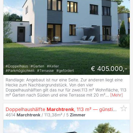
#
Doppelhaus
#
Garten
#
Keller
€ 405.000,-
#
Parkmöglichkeit
#
Terrasse
#
gefördert
Randlage: Angebaut ist nur eine Seite. Zur anderen liegt eine
Hecke zum Nachbargrundstück. Von den vier
Doppelhaushälften gilt das nur für zwei.113 m² Wohnfläche, 113
m² Garten nach Süden und eine Terrasse mit 20 m²
...
[
Mehr
]
Doppelhaushälfte
Marchtrenk
, 113 m² — günstigste Einheit ab € 397.000 (Top 4)
4614
Marchtrenk
/ 113,38m² /
5
Zimmer