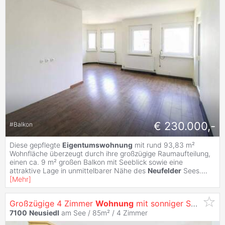
€ 230.000,-
#
Balkon
Diese gepflegte
Eigentumswohnung
mit rund 93,83 m²
Wohnfläche überzeugt durch ihre großzügige Raumaufteilung,
einen ca. 9 m² großen Balkon mit Seeblick sowie eine
attraktive Lage in unmittelbarer Nähe des
Neufelder
Sees.
...
[
Mehr
]
Großzügige 4 Zimmer
Wohnung
mit sonniger Südwest Loggia und Waldblick
7100
Neusiedl
am See / 85m² /
4 Zimmer