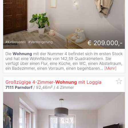
€ 209.000,-
#
Kellerabteil
#
Versteigerung
Die
Wohnung
mit der Nummer 4 befindet sich im ersten Stock
und hat eine Wohnfläche von 142,59 Quadratmetern. Sie
verfügt über einen Flur, eine Küche, ein WC, einen Abstellraum,
ein Badezimmer, einen Vorraum, einen begehbaren
...
[
Mehr
]
Großzügige 4-Zimmer-
Wohnung
mit Loggia
7111
Parndorf
/ 92,46m² /
4 Zimmer