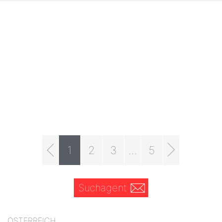
1
2
3
...
5
Suchagent
ÖSTERREICH