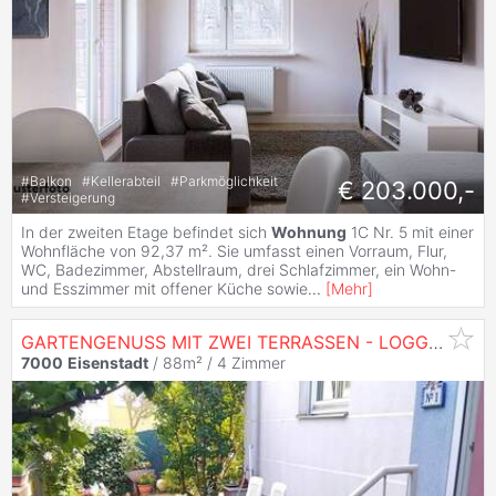
#
Balkon
#
Kellerabteil
#
Parkmöglichkeit
€ 203.000,-
#
Versteigerung
In der zweiten Etage befindet sich
Wohnung
1C Nr. 5 mit einer
Wohnfläche von 92,37 m². Sie umfasst einen Vorraum, Flur,
WC, Badezimmer, Abstellraum, drei Schlafzimmer, ein Wohn-
und Esszimmer mit offener Küche sowie
...
[
Mehr
]
GARTENGENUSS MIT ZWEI TERRASSEN - LOGGIA - TIEFGARAGENPLATZ
7000
Eisenstadt
/ 88m² /
4 Zimmer