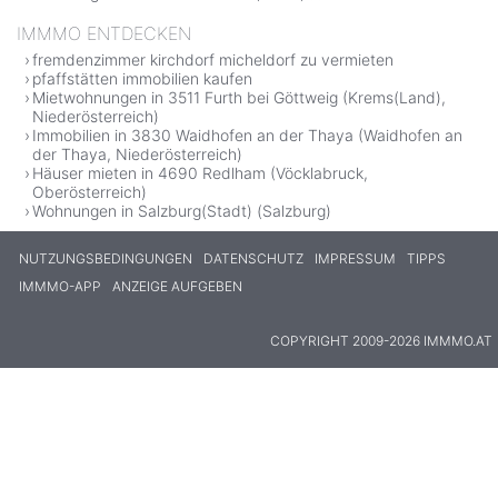
IMMMO ENTDECKEN
fremdenzimmer kirchdorf micheldorf zu vermieten
pfaffstätten immobilien kaufen
Mietwohnungen in 3511 Furth bei Göttweig (Krems(Land),
Niederösterreich)
Immobilien in 3830 Waidhofen an der Thaya (Waidhofen an
der Thaya, Niederösterreich)
Häuser mieten in 4690 Redlham (Vöcklabruck,
Oberösterreich)
Wohnungen in Salzburg(Stadt) (Salzburg)
NUTZUNGSBEDINGUNGEN
DATENSCHUTZ
IMPRESSUM
TIPPS
IMMMO-APP
ANZEIGE AUFGEBEN
COPYRIGHT 2009-2026 IMMMO.AT