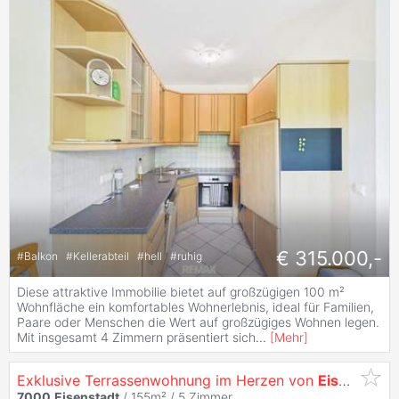
€ 315.000,-
#
Balkon
#
Kellerabteil
#
hell
#
ruhig
Diese attraktive Immobilie bietet auf großzügigen 100 m²
Wohnfläche ein komfortables Wohnerlebnis, ideal für Familien,
Paare oder Menschen die Wert auf großzügiges Wohnen legen.
Mit insgesamt 4 Zimmern präsentiert sich
...
[
Mehr
]
Exklusive Terrassenwohnung im Herzen von
Eisenstadt
7000
Eisenstadt
/ 155m² /
5 Zimmer