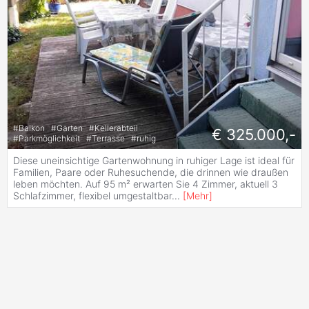
#
Balkon
#
Garten
#
Kellerabteil
€ 325.000,-
#
Parkmöglichkeit
#
Terrasse
#
ruhig
Diese uneinsichtige Gartenwohnung in ruhiger Lage ist ideal für
Familien, Paare oder Ruhesuchende, die drinnen wie draußen
leben möchten. Auf 95 m² erwarten Sie 4 Zimmer, aktuell 3
Schlafzimmer, flexibel umgestaltbar
...
[
Mehr
]