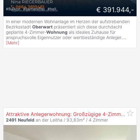
€ 391.944,-
#
Balkon
#
barrierefrei
#
hell
In einer modernen Wohnanlage im Herzen der aufstrebenden
Bezirksstadt
Oberwart
präsentiert sich diese durchdacht
geplante 4-Zimmer-
Wohnung
als ideales Zuhause für
anspruchsvolle Eigennutzer oder wertbeständige Anleger.
...
[
Mehr
]
Attraktive Anlegerwohnung: Großzügige 4-Zimmer-
Woh
2491
Neufeld
an der Leitha / 93,83m² /
4 Zimmer