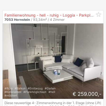
Familienwohnung - hell - ruhig - Loggia - Parkplatz - 4 Zimmer - großer Keller - Gemeinschaftsgarten - neu renoviert - Erstbezugszustand
7053
Hornstein
/ 93,34m² /
4 Zimmer
#
Büro
#
Balkon
#
Erstbezug
#
Garten
#
Kellerabteil
#
Parkmöglichkeit
#
hell
€ 259.000,-
#
möbliert
Diese neuwertige 4- Zimmerwohnung in der 1. Etage (ohne Lift)