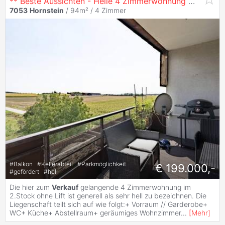
** Beste Aussichten - Helle 4 Zimmerwohnung mit großer Loggia und Parkplatz **
7053
Hornstein
/ 94m² /
4 Zimmer
#
Balkon
#
Kellerabteil
#
Parkmöglichkeit
€ 199.000,-
#
gefördert
#
hell
Die hier zum
Verkauf
gelangende 4 Zimmerwohnung im
2.Stock ohne Lift ist generell als sehr hell zu bezeichnen. Die
Liegenschaft teilt sich auf wie folgt:+ Vorraum // Garderobe+
WC+ Küche+ Abstellraum+ geräumiges Wohnzimmer
...
[
Mehr
]