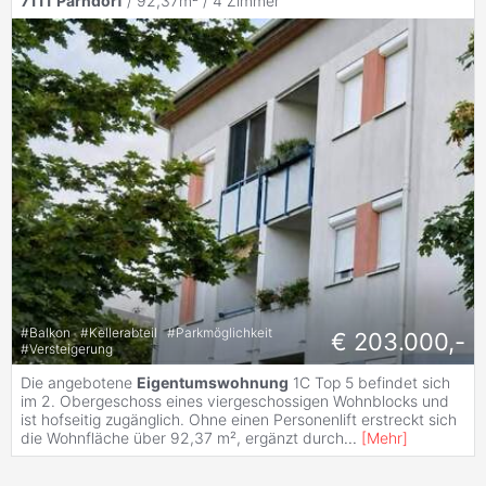
7111
Parndorf
/ 92,37m² /
4 Zimmer
#
Balkon
#
Kellerabteil
#
Parkmöglichkeit
€ 203.000,-
#
Versteigerung
Die angebotene
Eigentumswohnung
1C Top 5 befindet sich
im 2. Obergeschoss eines viergeschossigen Wohnblocks und
ist hofseitig zugänglich. Ohne einen Personenlift erstreckt sich
die Wohnfläche über 92,37 m², ergänzt durch
...
[
Mehr
]