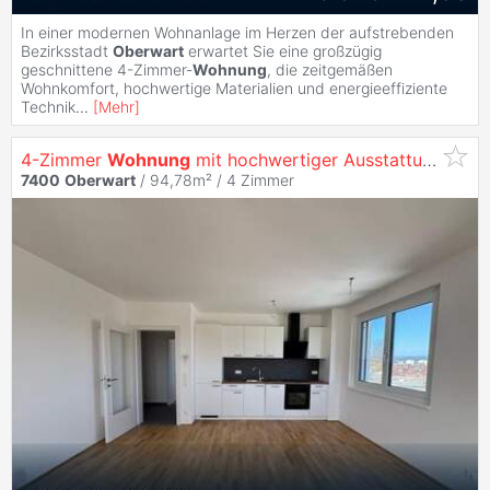
In einer modernen Wohnanlage im Herzen der aufstrebenden
Bezirksstadt
Oberwart
erwartet Sie eine großzügig
geschnittene 4-Zimmer-
Wohnung
, die zeitgemäßen
Wohnkomfort, hochwertige Materialien und energieeffiziente
Technik
...
[
Mehr
]
4-Zimmer
Wohnung
mit hochwertiger Ausstattung und großzügiger Loggia mit Blick über
7400
Oberwart
/ 94,78m² /
4 Zimmer