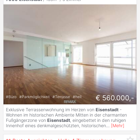
€ 560.000,-
#
Büro
#
Parkmöglichkeit
#
Terrasse
#
hell
Exklusive Terrassenwohnung im Herzen von
Eisenstadt
-
Wohnen im historischen Ambiente Mitten in der charmanten
Fußgängerzone von
Eisenstadt
, eingebettet in den ruhigen
Innenhof eines denkmalgeschützten, historischen
...
[
Mehr
]