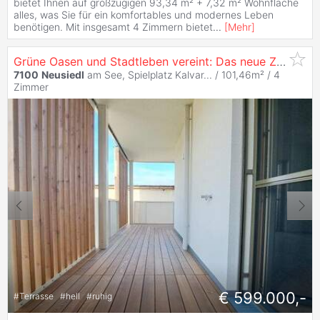
bietet Ihnen auf großzügigen 93,34 m² + 7,32 m² Wohnfläche
alles, was Sie für ein komfortables und modernes Leben
benötigen. Mit insgesamt 4 Zimmern bietet
...
[
Mehr
]
Grüne Oasen und Stadtleben vereint: Das neue Zuhause in
7100
Neusiedl
am See, Spielplatz Kalvar... / 101,46m² /
4
Zimmer
€ 599.000,-
#
Terrasse
#
hell
#
ruhig