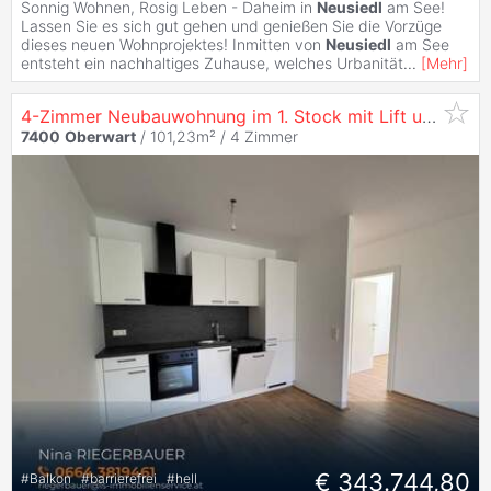
Sonnig Wohnen, Rosig Leben - Daheim in
Neusiedl
am See!
Lassen Sie es sich gut gehen und genießen Sie die Vorzüge
dieses neuen Wohnprojektes! Inmitten von
Neusiedl
am See
entsteht ein nachhaltiges Zuhause, welches Urbanität
...
[
Mehr
]
4-Zimmer Neubauwohnung im 1. Stock mit Lift und Loggia in der Billrothgasse!
7400
Oberwart
/ 101,23m² /
4 Zimmer
€ 343.744,80
#
Balkon
#
barrierefrei
#
hell