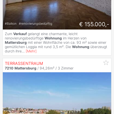
€ 155.000,-
#
Balkon
#
renovierungsbedürftig
Zum
Verkauf
gelangt eine charmante, leicht
renovierungsbedürftige
Wohnung
im Herzen von
Mattersburg
mit einer Wohnfläche von ca. 93 m² sowie einer
gemütlichen Loggia mit rund 3,5 m². Die
Wohnung
überzeugt
durch ihre
...
[
Mehr
]
TERRASSENTRAUM
7210
Mattersburg
/ 94,26m² /
3 Zimmer