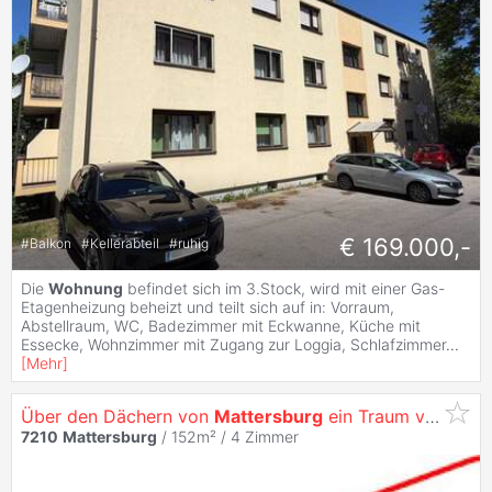
€ 169.000,-
#
Balkon
#
Kellerabteil
#
ruhig
Die
Wohnung
befindet sich im 3.Stock, wird mit einer Gas-
Etagenheizung beheizt und teilt sich auf in: Vorraum,
Abstellraum, WC, Badezimmer mit Eckwanne, Küche mit
Essecke, Wohnzimmer mit Zugang zur Loggia, Schlafzimmer
...
[
Mehr
]
Über den Dächern von
Mattersburg
ein Traum von einer Penthouse
7210
Mattersburg
/ 152m² /
4 Zimmer