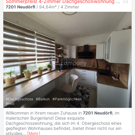
Sommerpreis! 4-Zimmer Dachgeschoßwohnung mit Loggia & Parkplatz & Klima
7201
Neudörfl
/ 94,64m² /
4 Zimmer
#
Dachgeschoss
#
Balkon
#
Parkmöglichkeit
#
hell
Willkommen in Ihrem neuen Zuhause in
7201
Neudörfl
, im
malerischen Burgenland! Diese exquisite
Dachgeschosswohnung, die sich im 4. Obergeschoss eines
gepflegten Wohnhauses befindet, bietet Ihnen nicht nur ein
stilvolles
...
[
Mehr
]