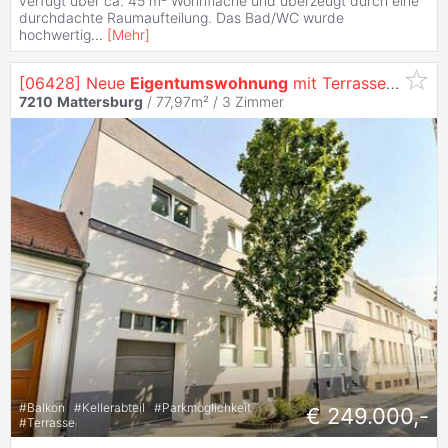
verfügt über ca. 45 m² Wohnfläche und überzeugt durch eine
durchdachte Raumaufteilung. Das Bad/WC wurde
hochwertig
...
[
Mehr
]
[06428] Neue
Eigentumswohnung
mit Terrasse - Top 2
7210
Mattersburg
/ 77,97m² /
3 Zimmer
#
Balkon
#
Kellerabteil
#
Parkmöglichkeit
€ 249.000,-
#
Terrasse