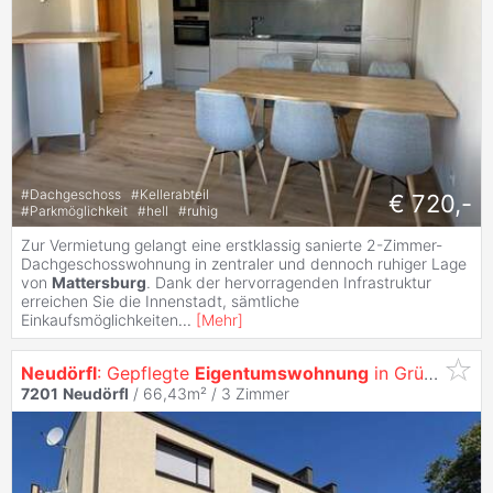
#
Dachgeschoss
#
Kellerabteil
€ 720,-
#
Parkmöglichkeit
#
hell
#
ruhig
Zur Vermietung gelangt eine erstklassig sanierte 2-Zimmer-
Dachgeschosswohnung in zentraler und dennoch ruhiger Lage
von
Mattersburg
. Dank der hervorragenden Infrastruktur
erreichen Sie die Innenstadt, sämtliche
Einkaufsmöglichkeiten
...
[
Mehr
]
Neudörfl
: Gepflegte
Eigentumswohnung
in Grünruhelage mit Loggia und Balkon
7201
Neudörfl
/ 66,43m² /
3 Zimmer