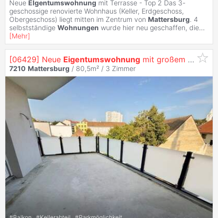
Neue
EIgentumswohnung
mit Terrasse - Top 2 Das 3-
geschossige renovierte Wohnhaus (Keller, Erdgeschoss,
Obergeschoss) liegt mitten im Zentrum von
Mattersburg
. 4
selbstständige
Wohnungen
wurde hier neu geschaffen, die
...
[
Mehr
]
[06429] Neue
Eigentumswohnung
mit großem Balkon - Top 3
7210
Mattersburg
/ 80,5m² /
3 Zimmer
#
Balkon
#
Kellerabteil
#
Parkmöglichkeit