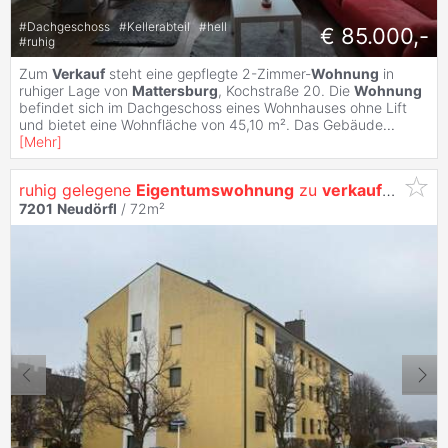
#
Dachgeschoss
#
Kellerabteil
#
hell
€ 85.000,-
#
ruhig
Zum
Verkauf
steht eine gepflegte 2-Zimmer-
Wohnung
in
ruhiger Lage von
Mattersburg
, Kochstraße 20. Die
Wohnung
befindet sich im Dachgeschoss eines Wohnhauses ohne Lift
und bietet eine Wohnfläche von 45,10 m². Das Gebäude
...
[
Mehr
]
ruhig gelegene
Eigentumswohnung
zu
verkaufen
7201
Neudörfl
/ 72m²