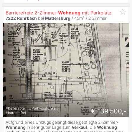
Barrierefreie 2-Zimmer-
Wohnung
mit Parkplatz
7222
Rohrbach
bei
Mattersburg
/ 45m² /
2 Zimmer
#
Kellerabteil
#
Parkmöglichkeit
€ 139.500,-
#
barrierefrei
Aufgrund eines Umzugs gelangt diese gepflegte 2-Zimmer-
Wohnung
in sehr guter Lage zum
Verkauf
. Die
Wohnung