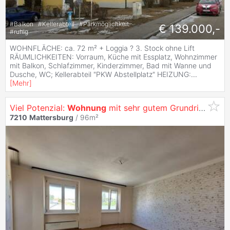
#
Balkon
#
Kellerabteil
#
Parkmöglichkeit
€ 139.000,-
#
ruhig
WOHNFLÄCHE: ca. 72 m² + Loggia ? 3. Stock ohne Lift
RÄUMLICHKEITEN: Vorraum, Küche mit Essplatz, Wohnzimmer
mit Balkon, Schlafzimmer, Kinderzimmer, Bad mit Wanne und
Dusche, WC; Kellerabteil "PKW Abstellplatz" HEIZUNG:
...
[
Mehr
]
Viel Potenzial:
Wohnung
mit sehr gutem Grundriss
7210
Mattersburg
/ 96m²