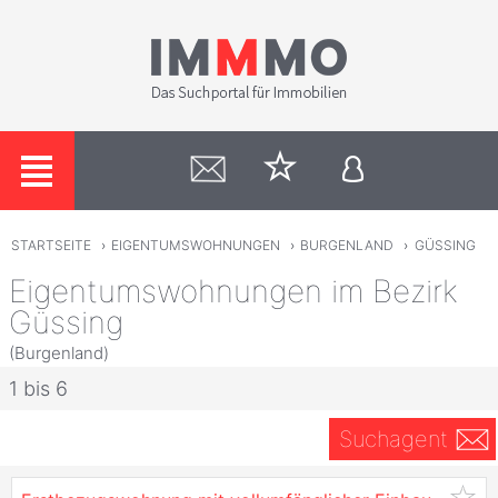
STARTSEITE
›
EIGENTUMSWOHNUNGEN
›
BURGENLAND
›
GÜSSING
Eigentumswohnungen im Bezirk
Güssing
(Burgenland)
1 bis 6
Suchagent