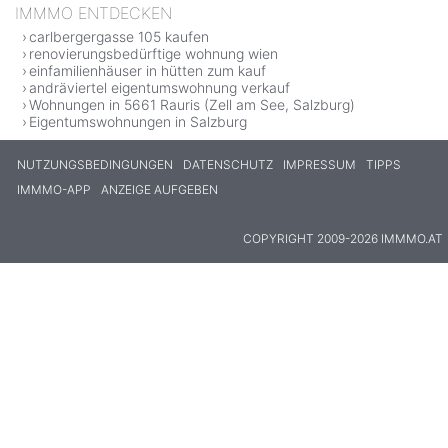
IMMMO ENTDECKEN
carlbergergasse 105 kaufen
renovierungsbedürftige wohnung wien
einfamilienhäuser in hütten zum kauf
andräviertel eigentumswohnung verkauf
Wohnungen in 5661 Rauris (Zell am See, Salzburg)
Eigentumswohnungen in Salzburg
NUTZUNGSBEDINGUNGEN
DATENSCHUTZ
IMPRESSUM
TIPPS
IMMMO-APP
ANZEIGE AUFGEBEN
COPYRIGHT 2009-2026 IMMMO.AT