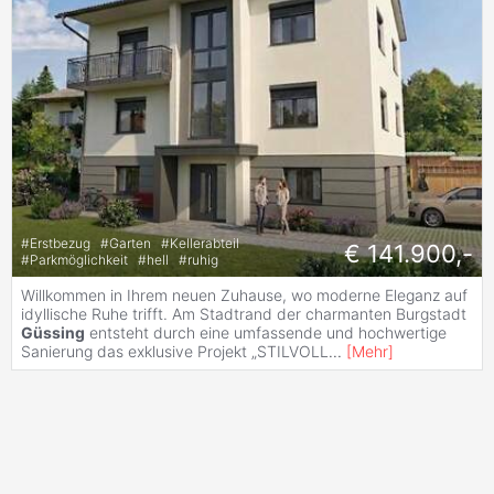
#
Erstbezug
#
Garten
#
Kellerabteil
€ 141.900,-
#
Parkmöglichkeit
#
hell
#
ruhig
Willkommen in Ihrem neuen Zuhause, wo moderne Eleganz auf
idyllische Ruhe trifft. Am Stadtrand der charmanten Burgstadt
Güssing
entsteht durch eine umfassende und hochwertige
Sanierung das exklusive Projekt „STILVOLL
...
[
Mehr
]