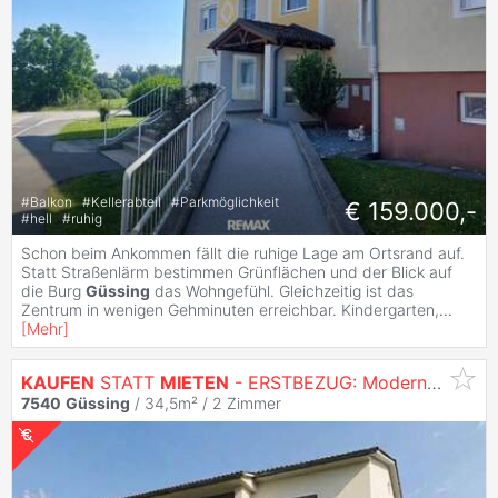
#
Balkon
#
Kellerabteil
#
Parkmöglichkeit
€ 159.000,-
#
hell
#
ruhig
Schon beim Ankommen fällt die ruhige Lage am Ortsrand auf.
Statt Straßenlärm bestimmen Grünflächen und der Blick auf
die Burg
Güssing
das Wohngefühl. Gleichzeitig ist das
Zentrum in wenigen Gehminuten erreichbar. Kindergarten,
...
[
Mehr
]
KAUFEN
STATT
MIETEN
- ERSTBEZUG: Moderne 2-Zimmer-
7540
Güssing
/ 34,5m² /
2 Zimmer