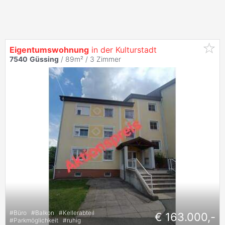
Eigentumswohnung
in der Kulturstadt
7540
Güssing
/ 89m² /
3 Zimmer
#
Büro
#
Balkon
#
Kellerabteil
€ 163.000,-
#
Parkmöglichkeit
#
ruhig