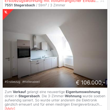
Erstbezugswohnung mit vollumfänglicher Einbauküche! (Provisionsfrei)
7551
Stegersbach
/ 59m² /
3 Zimmer
€ 106.000,-
#
Erstbezug
#
Kellerabteil
Zum
Verkauf
gelangt eine neuwertige
Eigentumswohnung
direkt in
Stegersbach
. Die 3-Zimmer-
Wohnung
wurde soeben
aufwendig saniert. So wurde unter anderem die Elektronik
gänzlich erneuert und für einen niedrigen Energieverbrauch
...
[
Mehr
]