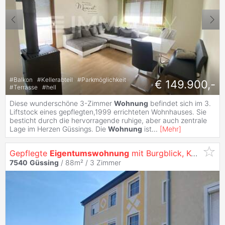
#
Balkon
#
Kellerabteil
#
Parkmöglichkeit
€ 149.900,-
#
Terrasse
#
hell
Diese wunderschöne 3-Zimmer
Wohnung
befindet sich im 3.
Liftstock eines gepflegten,1999 errichteten Wohnhauses. Sie
besticht durch die hervorragende ruhige, aber auch zentrale
Lage im Herzen Güssings. Die
Wohnung
ist
...
[
Mehr
]
Gepflegte
Eigentumswohnung
mit Burgblick, Komfort und kurzen Wegen
7540
Güssing
/ 88m² /
3 Zimmer