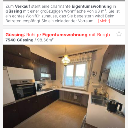
Zum
Verkauf
steht eine charmante
Eigentumswohnung
in
Güssing
mit einer großzügigen Wohnfläche von 98 m². Sie ist
ein echtes Wohlfühlzuhause, das Sie begeistern wird! Beim
Betreten empfängt Sie ein einladender Vorraum
...
[
Mehr
]
Güssing
: Ruhige
Eigentumswohnung
mit Burgblick
7540
Güssing
/ 98,66m²