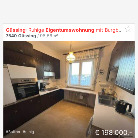
Güssing
: Ruhige
Eigentumswohnung
mit Burgblick
7540
Güssing
/ 98,66m²
€ 198.000,-
#
Balkon
#
ruhig