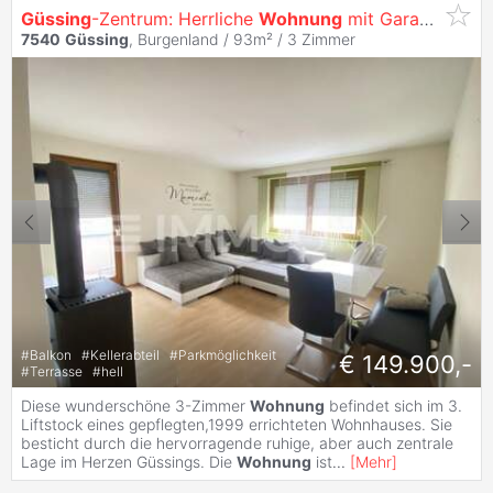
Güssing
-Zentrum: Herrliche
Wohnung
mit Garagenplatz! Lift, Klima!
7540
Güssing
, Burgenland / 93m² /
3 Zimmer
#
Balkon
#
Kellerabteil
#
Parkmöglichkeit
€ 149.900,-
#
Terrasse
#
hell
Diese wunderschöne 3-Zimmer
Wohnung
befindet sich im 3.
Liftstock eines gepflegten,1999 errichteten Wohnhauses. Sie
besticht durch die hervorragende ruhige, aber auch zentrale
Lage im Herzen Güssings. Die
Wohnung
ist
...
[
Mehr
]