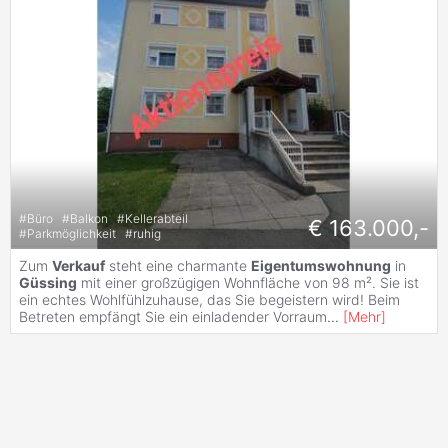
#
Büro
#
Balkon
#
Kellerabteil
€ 163.000,-
#
Parkmöglichkeit
#
ruhig
Zum
Verkauf
steht eine charmante
Eigentumswohnung
in
Güssing
mit einer großzügigen Wohnfläche von 98 m². Sie ist
ein echtes Wohlfühlzuhause, das Sie begeistern wird! Beim
Betreten empfängt Sie ein einladender Vorraum
...
[
Mehr
]