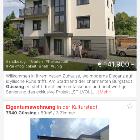
#
Erstbezug
#
Garten
#
Kellerabteil
€ 141.900,-
#
Parkmöglichkeit
#
hell
#
ruhig
Willkommen in Ihrem neuen Zuhause, wo moderne Eleganz auf
idyllische Ruhe trifft. Am Stadtrand der charmanten Burgstadt
Güssing
entsteht durch eine umfassende und hochwertige
Sanierung das exklusive Projekt „STILVOLL
...
[
Mehr
]
Eigentumswohnung
in der Kulturstadt
7540
Güssing
/ 89m² /
3 Zimmer