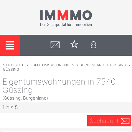
STARTSEITE
›
EIGENTUMSWOHNUNGEN
›
BURGENLAND
›
GÜSSING
›
GÜSSING
Eigentumswohnungen in 7540
Güssing
(Güssing, Burgenland)
1 bis 5
Suchagent