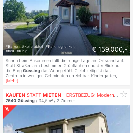
#
Balkon
#
Kellerabteil
#
Parkmöglichkeit
€ 159.000,-
#
hell
#
ruhig
Schon beim Ankommen fällt die ruhige Lage am Ortsrand auf.
Statt Straßenlärm bestimmen Grünflächen und der Blick auf
die Burg
Güssing
das Wohngefühl. Gleichzeitig ist das
Zentrum in wenigen Gehminuten erreichbar. Kindergarten,
...
[
Mehr
]
KAUFEN
STATT
MIETEN
- ERSTBEZUG: Moderne 2-Zimmer-
7540
Güssing
/ 34,5m² /
2 Zimmer