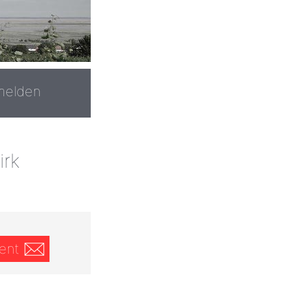
melden
rk
ent