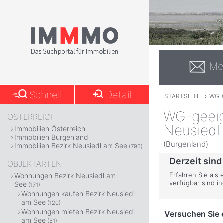
Me
Schnell
Detail
STARTSEITE
›
WG-
WG-geeig
ÖSTERREICH
Neusiedl
Immobilien Österreich
Immobilien Burgenland
(Burgenland)
Immobilien Bezirk Neusiedl am See
(795)
Derzeit sind
OBJEKTARTEN
Erfahren Sie als
Wohnungen Bezirk Neusiedl am
verfügbar sind i
See
(171)
Wohnungen kaufen Bezirk Neusiedl
am See
(120)
Wohnungen mieten Bezirk Neusiedl
Versuchen Sie e
am See
(51)