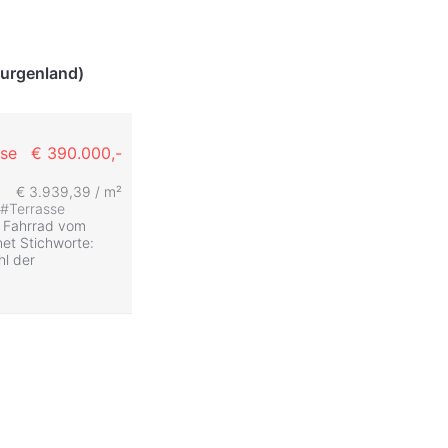
urgenland)
sse
€ 390.000,-
€ 3.939,39 / m²
#
Terrasse
m Fahrrad vom
et Stichworte:
hl der