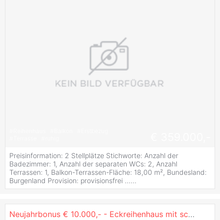
#
Reihenhaus
#
Balkon
#
Erstbezug
€ 359.000,-
#
Terrasse
#
ruhig
Preisinformation: 2 Stellplätze Stichworte: Anzahl der
Badezimmer: 1, Anzahl der separaten WCs: 2, Anzahl
Terrassen: 1, Balkon-Terrassen-Fläche: 18,00 m², Bundesland:
Burgenland Provision: provisionsfrei ......
Neujahrbonus € 10.000,- - Eckreihenhaus mit schönem südseitigen Garten - Nähe Eisenstadt