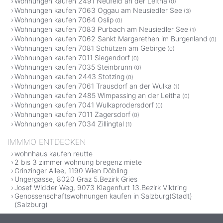
Wohnungen kaufen 2491 Neufeld an der Leitha
(0)
Wohnungen kaufen 7063 Oggau am Neusiedler See
(3)
Wohnungen kaufen 7064 Oslip
(0)
Wohnungen kaufen 7083 Purbach am Neusiedler See
(1)
Wohnungen kaufen 7062 Sankt Margarethen im Burgenland
(0)
Wohnungen kaufen 7081 Schützen am Gebirge
(0)
Wohnungen kaufen 7011 Siegendorf
(0)
Wohnungen kaufen 7035 Steinbrunn
(0)
Wohnungen kaufen 2443 Stotzing
(0)
Wohnungen kaufen 7061 Trausdorf an der Wulka
(1)
Wohnungen kaufen 2485 Wimpassing an der Leitha
(0)
Wohnungen kaufen 7041 Wulkaprodersdorf
(0)
Wohnungen kaufen 7011 Zagersdorf
(0)
Wohnungen kaufen 7034 Zillingtal
(1)
IMMMO ENTDECKEN
wohnhaus kaufen reutte
2 bis 3 zimmer wohnung bregenz miete
Grinzinger Allee, 1190 Wien Döbling
Ungergasse, 8020 Graz 5.Bezirk Gries
Josef Widder Weg, 9073 Klagenfurt 13.Bezirk Viktring
Genossenschaftswohnungen kaufen in Salzburg(Stadt)
(Salzburg)