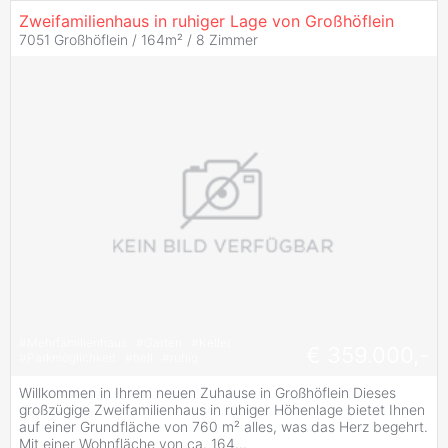
Zweifamilienhaus in ruhiger Lage von Großhöflein
7051 Großhöflein / 164m² /
8 Zimmer
#
Mehrfamilienhaus
#
Garten
#
Keller
€ 359.000,-
#
Parkmöglichkeit
#
hell
#
ruhig
Willkommen in Ihrem neuen Zuhause in Großhöflein Dieses
großzügige Zweifamilienhaus in ruhiger Höhenlage bietet Ihnen
auf einer Grundfläche von 760 m² alles, was das Herz begehrt.
Mit einer Wohnfläche von ca. 164...