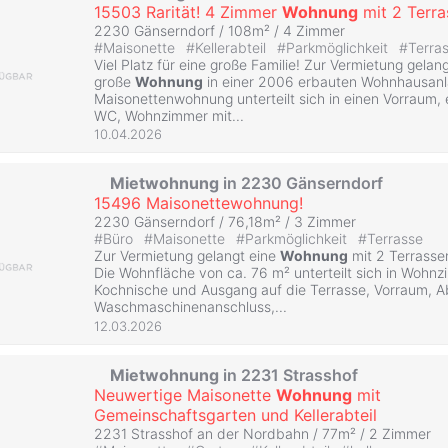
15503 Rarität! 4 Zimmer
Wohnung
mit 2 Terra
2230 Gänserndorf / 108m² /
4 Zimmer
#
Maisonette
#
Kellerabteil
#
Parkmöglichkeit
#
Terra
Viel Platz für eine große Familie! Zur Vermietung gelan
große
Wohnung
in einer 2006 erbauten Wohnhausanl
Maisonettenwohnung unterteilt sich in einen Vorraum,
WC, Wohnzimmer mit...
10.04.2026
Mietwohnung
in 2230 Gänserndorf
15496 Maisonettewohnung!
2230 Gänserndorf / 76,18m² /
3 Zimmer
#
Büro
#
Maisonette
#
Parkmöglichkeit
#
Terrasse
Zur Vermietung gelangt eine
Wohnung
mit 2 Terrasse
Die Wohnfläche von ca. 76 m² unterteilt sich in Wohnz
Kochnische und Ausgang auf die Terrasse, Vorraum, A
Waschmaschinenanschluss,...
12.03.2026
Mietwohnung
in 2231 Strasshof
Neuwertige Maisonette
Wohnung
mit
Gemeinschaftsgarten und Kellerabteil
2231 Strasshof an der Nordbahn / 77m² /
2 Zimmer