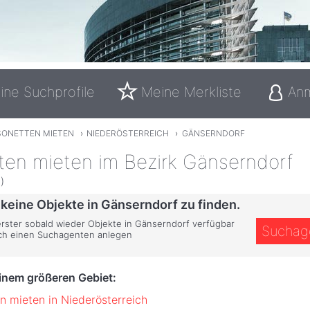
ine Suchprofile
Meine Merkliste
An
SONETTEN MIETEN
›
NIEDERÖSTERREICH
›
GÄNSERNDORF
ten mieten im Bezirk Gänserndorf
)
 keine Objekte in Gänserndorf zu finden.
 erster sobald wieder Objekte in Gänserndorf verfügbar
Suchag
ich einen Suchagenten anlegen
einem größeren Gebiet:
n mieten in Niederösterreich