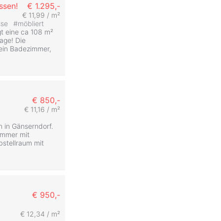
ssen!
€ 1.295,-
€ 11,99 / m²
sse
#
möbliert
gt eine ca 108 m²
age! Die
 ein Badezimmer,
€ 850,-
€ 11,16 / m²
n in Gänserndorf.
immer mit
bstellraum mit
€ 950,-
€ 12,34 / m²