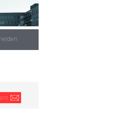
melden
ent