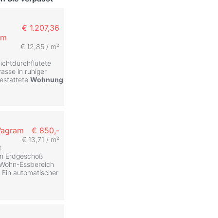
€ 1.207,36
am
€ 12,85 / m²
ichtdurchflutete
rasse in ruhiger
estattete
Wohnung
Wagram
€ 850,-
€ 13,71 / m²
t
 Im Erdgeschoß
 Wohn-Essbereich
. Ein automatischer