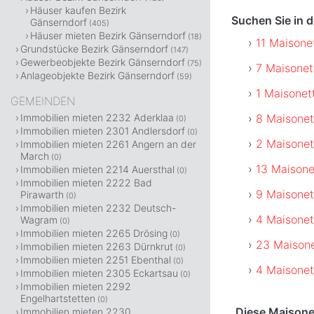
Häuser kaufen Bezirk
Suchen Sie in 
Gänserndorf
(405)
Häuser mieten Bezirk Gänserndorf
(18)
11 Maisone
Grundstücke Bezirk Gänserndorf
(147)
Gewerbeobjekte Bezirk Gänserndorf
(75)
7 Maisonet
Anlageobjekte Bezirk Gänserndorf
(59)
1 Maisonet
GEMEINDEN
8 Maisonet
Immobilien mieten 2232 Aderklaa
(0)
Immobilien mieten 2301 Andlersdorf
(0)
2 Maisonet
Immobilien mieten 2261 Angern an der
March
(0)
13 Maisone
Immobilien mieten 2214 Auersthal
(0)
Immobilien mieten 2222 Bad
9 Maisonet
Pirawarth
(0)
Immobilien mieten 2232 Deutsch-
4 Maisonet
Wagram
(0)
Immobilien mieten 2265 Drösing
(0)
23 Maisone
Immobilien mieten 2263 Dürnkrut
(0)
Immobilien mieten 2251 Ebenthal
(0)
4 Maisonet
Immobilien mieten 2305 Eckartsau
(0)
Immobilien mieten 2292
Engelhartstetten
(0)
Diese Maisonet
Immobilien mieten 2230