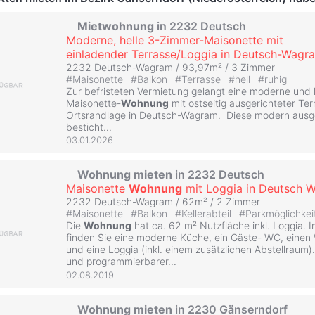
Mietwohnung
in 2232 Deutsch
Moderne, helle 3-Zimmer-Maisonette mit
einladender Terrasse/Loggia in Deutsch-Wagr
2232 Deutsch-Wagram / 93,97m² /
3 Zimmer
#
Maisonette
#
Balkon
#
Terrasse
#
hell
#
ruhig
Zur befristeten Vermietung gelangt eine moderne und l
Maisonette-
Wohnung
mit ostseitig ausgerichteter Ter
Ortsrandlage in Deutsch-Wagram. Diese modern ausg
besticht...
03.01.2026
Wohnung
mieten
in 2232 Deutsch
Maisonette
Wohnung
mit Loggia in Deutsch 
2232 Deutsch-Wagram / 62m² /
2 Zimmer
#
Maisonette
#
Balkon
#
Kellerabteil
#
Parkmöglichkei
Die
Wohnung
hat ca. 62 m² Nutzfläche inkl. Loggia.
finden Sie eine moderne Küche, ein Gäste- WC, einen
und eine Loggia (inkl. einem zusätzlichen Abstellraum)
und programmierbarer...
02.08.2019
Wohnung
mieten
in 2230 Gänserndorf