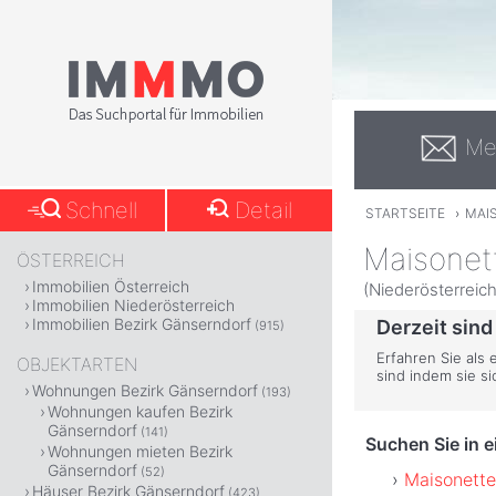
Me
Schnell
Detail
STARTSEITE
›
MAI
Maisonet
ÖSTERREICH
Immobilien Österreich
(Niederösterreich
Immobilien Niederösterreich
Immobilien Bezirk Gänserndorf
Derzeit sind
(915)
Erfahren Sie als
OBJEKTARTEN
sind indem sie s
Wohnungen Bezirk Gänserndorf
(193)
Wohnungen kaufen Bezirk
Gänserndorf
(141)
Suchen Sie in 
Wohnungen mieten Bezirk
Gänserndorf
(52)
Maisonette
Häuser Bezirk Gänserndorf
(423)