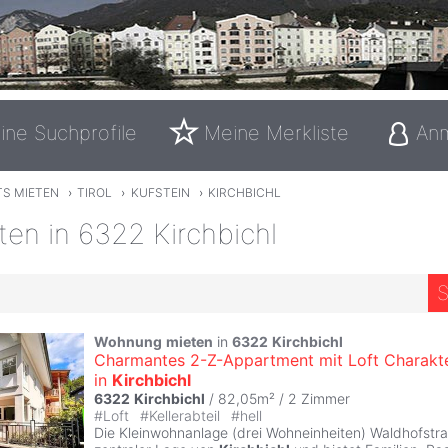
ine Suchprofile
Meine Merkliste
An
TS MIETEN
›
TIROL
›
KUFSTEIN
›
KIRCHBICHL
ten in 6322 Kirchbichl
S
Wohnung
mieten
in
6322
Kirchbichl
Charmantes 2-Z-Appartment mit Loft Charakt
in
Kirchbichl
6322
Kirchbichl
/ 82,05m² /
2 Zimmer
#
Loft
#
Kellerabteil
#
hell
Die Kleinwohnanlage (drei Wohneinheiten) Waldhofstraß