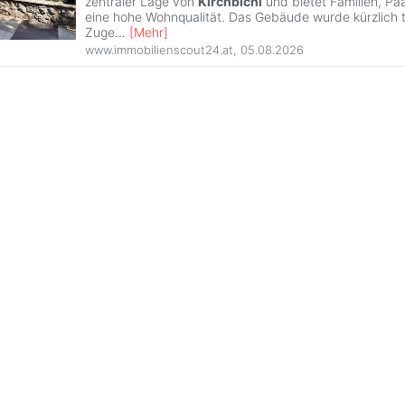
zentraler Lage von
Kirchbichl
und bietet Familien, Pa
eine hohe Wohnqualität. Das Gebäude wurde kürzlich te
Zuge
...
[
Mehr
]
www.immobilienscout24.at
,
05.08.2026