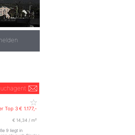
melden
uchagent
er Top 3
€ 1.177,-
€ 14,34 / m²
e 9 liegt in