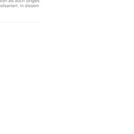
aren als auch Singles
ilsaniert. In diesem