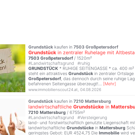
Grundstück
kaufen in
7503
Großpetersdorf
Grundstück
in zentraler Ruhelage mit Altbest
7503
Großpetersdorf
/ 1520m²
#
Landwirtschaftsgrund
#
ruhig
GRUNDSTÜCK
* RUHIGE SEITENGASSE * ca. 400 m²
steht ein attraktives
Grundstück
in zentraler Ortslage
Großpetersdorf
, das dennoch durch seine ruhige Lag
befahrenen Seitengasse überzeugt!
...
[
Mehr
]
www.immobilienscout24.at
,
04.08.2026
Grundstück
kaufen in
7210
Mattersburg
landwirtschaftliche
Grundstücke
in
Mattersb
7210
Mattersburg
/ 6755m²
#
Landwirtschaftsgrund
#
Versteigerung
land- und forstwirtschaftlich genutzte Liegenschaft m
landwirtschaftliche
Grundstücke
in
Mattersburg
Schä
geringstes Gebot: EUR 4524,75 Die
Immobilie
wird ve