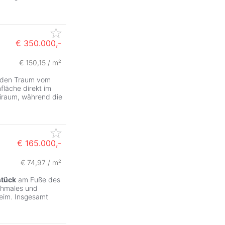
€ 350.000,-
€ 150,15 / m²
, den Traum vom
fläche direkt im
eiraum, während die
€ 165.000,-
€ 74,97 / m²
tück
am Fuße des
schmales und
eim. Insgesamt