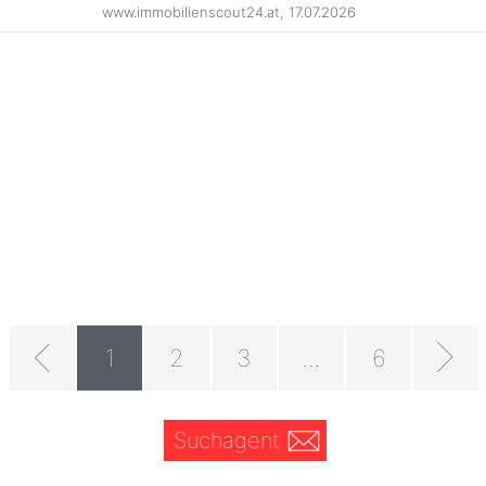
www.immobilienscout24.at
,
17.07.2026
1
2
3
...
6
Suchagent