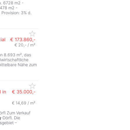
a. 6728 m2 -
5478 m2 -
 Provision: 3% d.
ial
€ 173.860,-
€ 20,- / m²
on 8.693 m², das
wirtschaftliche
mittelbare Nähe zum
 in
€ 35.000,-
€ 14,69 / m²
örfl Zum Verkauf
g
-Dörfl. Die
sgebiet –