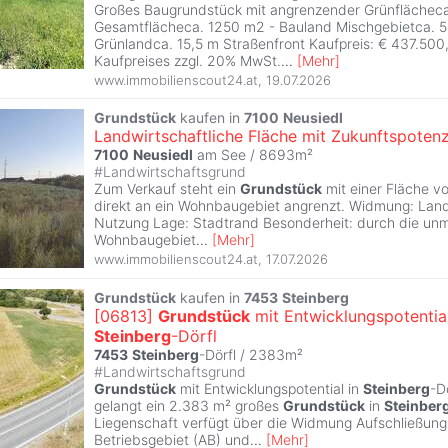
Großes Baugrundstück mit angrenzender Grünflächec
Gesamtflächeca. 1250 m2 - Bauland Mischgebietca. 
Grünlandca. 15,5 m Straßenfront Kaufpreis: € 437.500,
Kaufpreises zzgl. 20% MwSt.
...
[
Mehr
]
www.immobilienscout24.at
,
19.07.2026
Grundstück
kaufen in
7100
Neusiedl
Landwirtschaftliche Fläche mit Zukunftspotenz
7100
Neusiedl
am See / 8693m²
#
Landwirtschaftsgrund
Zum Verkauf steht ein
Grundstück
mit einer Fläche v
direkt an ein Wohnbaugebiet angrenzt. Widmung: Land
Nutzung Lage: Stadtrand Besonderheit: durch die un
Wohnbaugebiet
...
[
Mehr
]
www.immobilienscout24.at
,
17.07.2026
Grundstück
kaufen in
7453
Steinberg
[06813]
Grundstück
mit Entwicklungspotential
Steinberg
-Dörfl
7453
Steinberg
-Dörfl / 2383m²
#
Landwirtschaftsgrund
Grundstück
mit Entwicklungspotential in
Steinberg
-D
gelangt ein 2.383 m² großes
Grundstück
in
Steinber
Liegenschaft verfügt über die Widmung Aufschließung
Betriebsgebiet (AB) und
...
[
Mehr
]