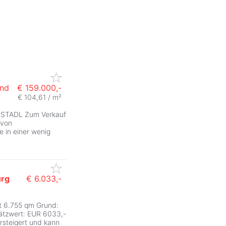
and
€ 159.000,-
€ 104,61 / m²
 STADL Zum Verkauf
 von
e in einer wenig
urg
€ 6.033,-
ZurÃ
it 6.755 qm Grund:
tzwert: EUR 6033,-
rsteigert und kann