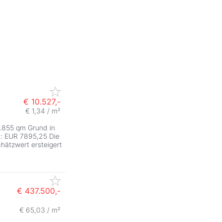
€ 10.527,-
€ 1,34 / m²
ZurÃ
7.855 qm Grund in
t: EUR 7895,25 Die
chätzwert ersteigert
€ 437.500,-
€ 65,03 / m²