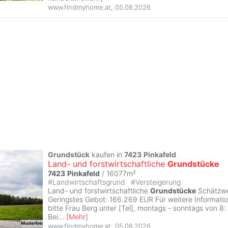
www.findmyhome.at
,
05.08.2026
Grundstück
kaufen in
7423
Pinkafeld
Land- und forstwirtschaftliche
Grundstücke
7423
Pinkafeld
/ 16077m²
#
Landwirtschaftsgrund
#
Versteigerung
Land- und forstwirtschaftliche
Grundstücke
Schätzwe
Geringstes Gebot: 166.269 EUR Für weitere Informatio
bitte Frau Berg unter [Tel], montags - sonntags von 8:
Bei
...
[
Mehr
]
www.findmyhome.at
,
05.08.2026