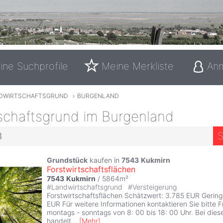
ine Suchprofile
Meine Merkliste
An
DWIRTSCHAFTSGRUND
›
BURGENLAND
schaftsgrund im Burgenland
S
3
Grundstück
kaufen in
7543
Kukmirn
Forstwirtschaftsflächen
7543
Kukmirn
/ 5864m²
#
Landwirtschaftsgrund
#
Versteigerung
Forstwirtschaftsflächen Schätzwert: 3.785 EUR Gering
EUR Für weitere Informationen kontaktieren Sie bitte Fr
montags - sonntags von 8: 00 bis 18: 00 Uhr. Bei dies
handelt
...
[
Mehr
]