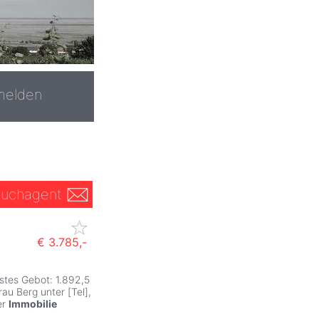
melden
uchagent
€ 3.785,-
stes Gebot: 1.892,5
au Berg unter [Tel],
er
Immobilie