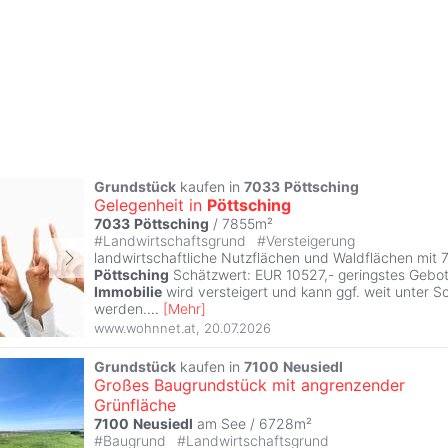
Grundstück
kaufen in
7033
Pöttsching
Gelegenheit in
Pöttsching
7033
Pöttsching
/ 7855m²
#
Landwirtschaftsgrund
#
Versteigerung
landwirtschaftliche Nutzflächen und Waldflächen mit 
Pöttsching
Schätzwert: EUR 10527,- geringstes Gebo
Immobilie
wird versteigert und kann ggf. weit unter S
werden.
...
[
Mehr
]
www.wohnnet.at
,
20.07.2026
Grundstück
kaufen in
7100
Neusiedl
Großes Baugrundstück mit angrenzender
Grünfläche
7100
Neusiedl
am See / 6728m²
#
Baugrund
#
Landwirtschaftsgrund