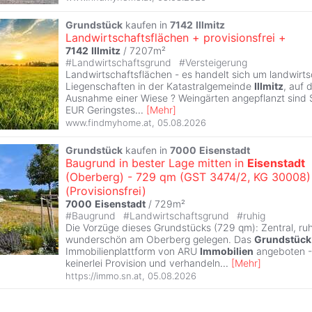
Grundstück
kaufen in
7142
Illmitz
Landwirtschaftsflächen + provisionsfrei +
7142
Illmitz
/ 7207m²
#
Landwirtschaftsgrund
#
Versteigerung
Landwirtschaftsflächen - es handelt sich um landwirts
Liegenschaften in der Katastralgemeinde
Illmitz
, auf 
Ausnahme einer Wiese ? Weingärten angepflanzt sind 
EUR Geringstes
...
[
Mehr
]
www.findmyhome.at
,
05.08.2026
Grundstück
kaufen in
7000
Eisenstadt
Baugrund in bester Lage mitten in
Eisenstadt
(Oberberg) - 729 qm (GST 3474/2, KG 30008)
(Provisionsfrei)
7000
Eisenstadt
/ 729m²
#
Baugrund
#
Landwirtschaftsgrund
#
ruhig
Die Vorzüge dieses Grundstücks (729 qm): Zentral, ru
wunderschön am Oberberg gelegen. Das
Grundstück
Immobilienplattform von ARU
Immobilien
angeboten - 
keinerlei Provision und verhandeln
...
[
Mehr
]
https://immo.sn.at
,
05.08.2026