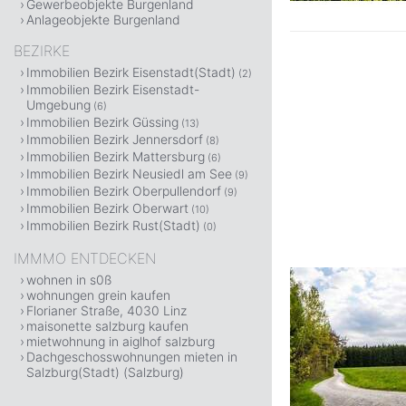
Gewerbeobjekte Burgenland
Anlageobjekte Burgenland
BEZIRKE
Immobilien Bezirk Eisenstadt(Stadt)
(2)
Immobilien Bezirk Eisenstadt-
Umgebung
(6)
Immobilien Bezirk Güssing
(13)
Immobilien Bezirk Jennersdorf
(8)
Immobilien Bezirk Mattersburg
(6)
Immobilien Bezirk Neusiedl am See
(9)
Immobilien Bezirk Oberpullendorf
(9)
Immobilien Bezirk Oberwart
(10)
Immobilien Bezirk Rust(Stadt)
(0)
IMMMO ENTDECKEN
wohnen in s0ß
wohnungen grein kaufen
Florianer Straße, 4030 Linz
maisonette salzburg kaufen
mietwohnung in aiglhof salzburg
Dachgeschosswohnungen mieten in
Salzburg(Stadt) (Salzburg)