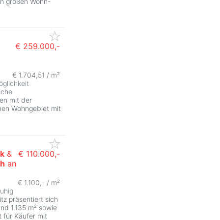
nen großen Wohn-
€ 259.000,-
€ 1.704,51 / m²
glichkeit
iche
en mit der
inen Wohngebiet mit
k
&
€ 110.000,-
ch
an
€ 1.100,- / m²
ruhig
tz präsentiert sich
nd 1.135 m² sowie
für Käufer mit