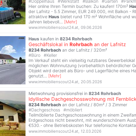
#
Doppelhaus
#
Werkstatt
#
Balkon
#
Garten
#
Parkm
Hier online Ihren Termin buchen: Zu kaufen! 170m²
Ha
der Lafnitz - 5.5 Zimmer, EUR 249.000, mit Balkon -
attraktive
Haus
bietet rund 170 m² Wohnfläche und wu
Jahren liebevoll
...
[
Mehr
]
www.immobilienscout24.at
,
09.06.2026
Haus
kaufen in
8234
Rohrbach
Geschäftslokal in
Rohrbach
an der Lafnitz
8234
Rohrbach
an der Lafnitz / 320m²
#
Büro
#
Keller
Im Verkauf steht ein vielseitig nutzbares Gewerbelokal 
möglichen Wohnnutzung (vorbehaltlich behördlicher 
Objekt wird derzeit als Büro- und Lagerfläche eines 
genutzt
...
[
Mehr
]
www.immobilienscout24.at
,
20.05.2026
Mietwohnung provisionsfrei in
8234
Rohrbach
Idyllische Dachgeschosswohnung mit Fernblic
8234
Rohrbach
an der Lafnitz / 80m² /
3 Zimmer
#
Dachgeschoss
#
möbliert
Teilmöblierte Dachgeschosswohnung in einem Zweifam
Erdgeschoss nicht bewohnt, mit wunderschönem Ausb
€530.- ohne Betriebskosten Nur telefonische Kontakt
www.immobilienscout24.at
,
12.03.2026