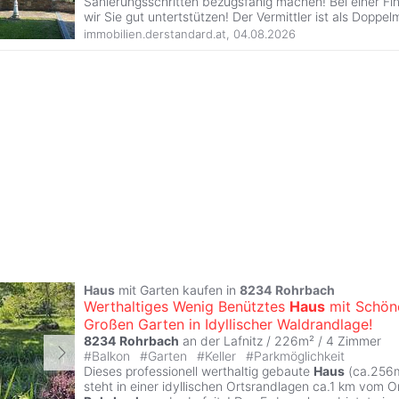
Sanierungsschritten bezugsfähig machen! Bei einer Fi
wir Sie gut untertstützen! Der Vermittler ist als Doppelm
immobilien.derstandard.at
,
04.08.2026
Haus
mit Garten kaufen in
8234
Rohrbach
Werthaltiges Wenig Benütztes
Haus
mit Schö
Großen Garten in Idyllischer Waldrandlage!
8234
Rohrbach
an der Lafnitz / 226m² /
4 Zimmer
#
Balkon
#
Garten
#
Keller
#
Parkmöglichkeit
Dieses professionell werthaltig gebaute
Haus
(ca.256m
steht in einer idyllischen Ortsrandlagen ca.1 km vom 