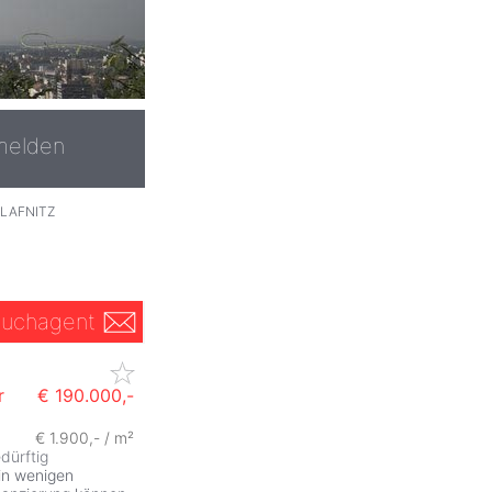
melden
LAFNITZ
uchagent
r
€ 190.000,-
€ 1.900,- / m²
ZurÃ
dürftig
in wenigen