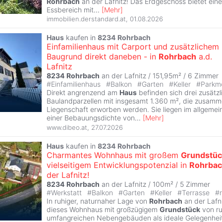
Rohrbach
an der Lafnitz! Das Erdgeschoss bietet ei
Essbereich mit
...
[
Mehr
]
immobilien.derstandard.at
,
01.08.2026
Haus
kaufen in
8234
Rohrbach
Einfamilienhaus mit Carport und zusätzlichem
Baugrund direkt daneben - in
Rohrbach
a.d.
Lafnitz
8234
Rohrbach
an der Lafnitz / 151,95m² /
6 Zimmer
#
Einfamilienhaus
#
Balkon
#
Garten
#
Keller
#
Parkmö
Direkt angrenzend am
Haus
befinden sich drei zusätzl
Baulandparzellen mit insgesamt 1.360 m², die zusamm
Liegenschaft erworben werden. Sie liegen im allgeme
einer Bebauungsdichte von
...
[
Mehr
]
www.dibeo.at
,
27.07.2026
Haus
kaufen in
8234
Rohrbach
Charmantes Wohnhaus mit großem
Grundstüc
vielseitigem Entwicklungspotenzial in
Rohrba
der Lafnitz!
8234
Rohrbach
an der Lafnitz / 100m² /
5 Zimmer
#
Werkstatt
#
Balkon
#
Garten
#
Keller
#
Terrasse
#
In ruhiger, naturnaher Lage von
Rohrbach
an der Lafni
dieses Wohnhaus mit großzügigem
Grundstück
von ru
umfangreichen Nebengebäuden als ideale Gelegenheit 