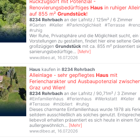
Rückzugsort mit Potenzial -
Renovierungsbedürftiges
Haus
in ruhiger Allei
auf 855 m²
Grundstück
!
8234
Rohrbach
an der Lafnitz / 125m² /
6 Zimmer
#
Garten
#
Keller
#
Parkmöglichkeit
#
Terrasse
#
reno
#
ruhig
Wer Ruhe, Privatsphäre und die Möglichkeit sucht, ein
Vorstellungen zu gestalten, findet hier eine seltene Ge
großzügigen
Grundstück
mit ca. 855 m² präsentiert s
sanierungsbedürftige
...
[
Mehr
]
www.dibeo.at
,
16.07.2026
Haus
kaufen in
8234
Rohrbach
Alleinlage - sehr gepflegtes
Haus
mit
Feriencharakter und Ausbaupotenzial zwische
Graz und Wien!
8234
Rohrbach
an der Lafnitz / 90,71m² /
3 Zimmer
#
Einfamilienhaus
#
Ferienhaus
#
Werkstatt
#
Keller
#
Terrasse
#
möbliert
#
ruhig
Dieses charmante Einfamilienhaus wurde 1978 als Feri
seitdem ausschließlich als solches genutzt. Entsprech
liebevoll erhalten präsentiert es sich heute in einem für
außergewöhnlich
...
[
Mehr
]
www.dibeo.at
,
16.07.2026