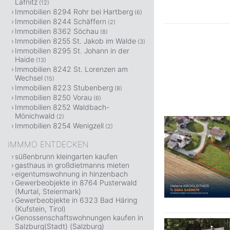
Lafnitz
(12)
Immobilien 8294 Rohr bei Hartberg
(6)
Immobilien 8244 Schäffern
(2)
Immobilien 8362 Söchau
(8)
Immobilien 8255 St. Jakob im Walde
(3)
Immobilien 8295 St. Johann in der
Haide
(13)
Immobilien 8242 St. Lorenzen am
Wechsel
(15)
Immobilien 8223 Stubenberg
(8)
Immobilien 8250 Vorau
(6)
Immobilien 8252 Waldbach-
Mönichwald
(2)
Immobilien 8254 Wenigzell
(2)
IMMMO ENTDECKEN
süßenbrunn kleingarten kaufen
gasthaus in großdietmanns mieten
eigentumswohnung in hinzenbach
Gewerbeobjekte in 8764 Pusterwald
(Murtal, Steiermark)
Gewerbeobjekte in 6323 Bad Häring
(Kufstein, Tirol)
Genossenschaftswohnungen kaufen in
Salzburg(Stadt) (Salzburg)