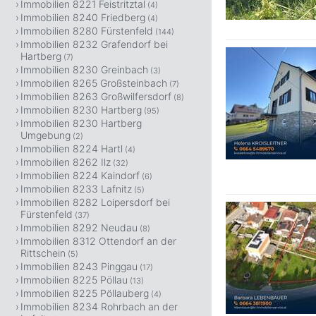
Immobilien 8221 Feistritztal
(4)
Immobilien 8240 Friedberg
(4)
Immobilien 8280 Fürstenfeld
(144)
Immobilien 8232 Grafendorf bei
Hartberg
(7)
Immobilien 8230 Greinbach
(3)
Immobilien 8265 Großsteinbach
(7)
Immobilien 8263 Großwilfersdorf
(8)
Immobilien 8230 Hartberg
(95)
Immobilien 8230 Hartberg
Umgebung
(2)
Immobilien 8224 Hartl
(4)
Immobilien 8262 Ilz
(32)
Immobilien 8224 Kaindorf
(6)
Immobilien 8233 Lafnitz
(5)
Immobilien 8282 Loipersdorf bei
Fürstenfeld
(37)
Immobilien 8292 Neudau
(8)
Immobilien 8312 Ottendorf an der
Rittschein
(5)
Immobilien 8243 Pinggau
(17)
Immobilien 8225 Pöllau
(13)
Immobilien 8225 Pöllauberg
(4)
Immobilien 8234 Rohrbach an der