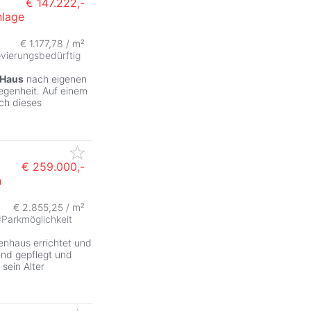
€ 147.222,-
nlage
€ 1.177,78 / m²
vierungsbedürftig
Haus
nach eigenen
legenheit. Auf einem
ich dieses
€ 259.000,-
n
€ 2.855,25 / m²
#
Parkmöglichkeit
enhaus errichtet und
end gepflegt und
 sein Alter