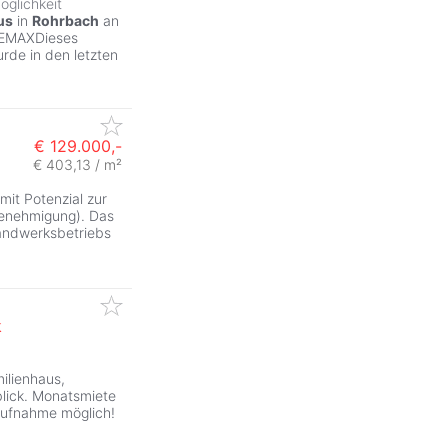
öglichkeit
us
in
Rohrbach
an
 REMAXDieses
rde in den letzten
€ 129.000,-
€ 403,13 / m²
mit Potenzial zur
Genehmigung). Das
Handwerksbetriebs
k
ilienhaus,
lick. Monatsmiete
aufnahme möglich!