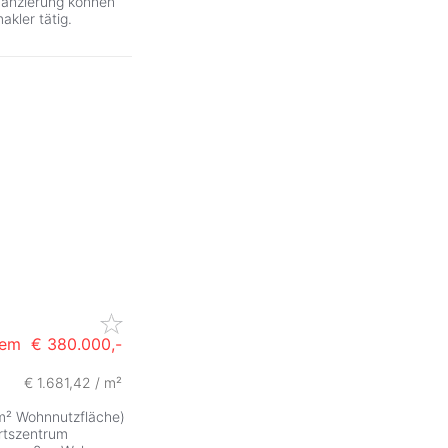
nanzierung können
akler tätig.
nem
€ 380.000,-
€ 1.681,42 / m²
ZurÃ
² Wohnnutzfläche)
Ortszentrum