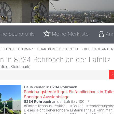
ine Suchprofile
Meine Merkliste
An
OBILIEN
›
STEIERMARK
›
HARTBERG-FÜRSTENFELD
›
ROHRBACH AN DER 
n in 8234 Rohrbach an der Lafnitz
feld, Steiermark)
S
Haus
kaufen in
8234
Rohrbach
Sanierungsbedürftiges Einfamilienhaus in Tolle
Sonnigen Aussichtslage
8234
Rohrbach
an der Lafnitz / 100m²
#
Einfamilienhaus
#
Altbau
#
Balkon
#
renovierungsbe
Dieses leicht beherschbare Einfamilienhaus kann man 