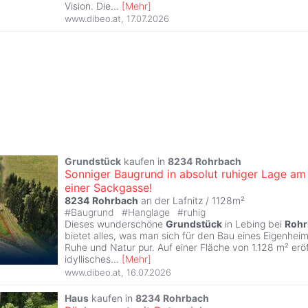
Vision. Die
...
[
Mehr
]
www.dibeo.at
,
17.07.2026
Grundstück
kaufen in
8234
Rohrbach
Sonniger Baugrund in absolut ruhiger Lage am
einer Sackgasse!
8234
Rohrbach
an der Lafnitz / 1128m²
#
Baugrund
#
Hanglage
#
ruhig
Dieses wunderschöne
Grundstück
in Lebing bei
Rohr
bietet alles, was man sich für den Bau eines Eigenhei
Ruhe und Natur pur. Auf einer Fläche von 1.128 m² eröf
idyllisches
...
[
Mehr
]
www.dibeo.at
,
16.07.2026
Haus
kaufen in
8234
Rohrbach