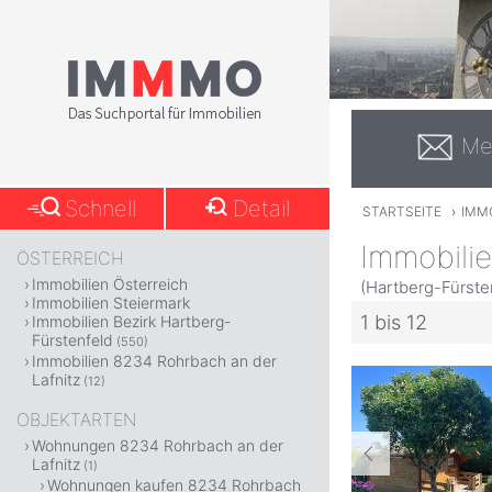
Me
Schnell
Detail
STARTSEITE
›
IMM
Immobilie
ÖSTERREICH
Immobilien Österreich
(Hartberg-Fürsten
Immobilien Steiermark
1 bis 12
Immobilien Bezirk Hartberg-
Fürstenfeld
(550)
Immobilien 8234 Rohrbach an der
Lafnitz
(12)
OBJEKTARTEN
Wohnungen 8234 Rohrbach an der
Lafnitz
(1)
Wohnungen kaufen 8234 Rohrbach