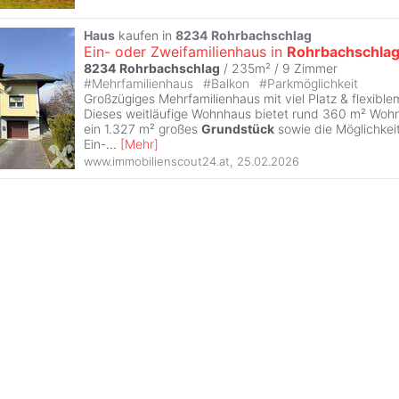
Haus
kaufen in
8234
Rohrbachschlag
Ein- oder Zweifamilienhaus in
Rohrbachschla
8234
Rohrbachschlag
/ 235m² /
9 Zimmer
#
Mehrfamilienhaus
#
Balkon
#
Parkmöglichkeit
Großzügiges Mehrfamilienhaus mit viel Platz & flexibl
Dieses weitläufige Wohnhaus bietet rund 360 m² Wohn
ein 1.327 m² großes
Grundstück
sowie die Möglichkei
Ein-
...
[
Mehr
]
www.immobilienscout24.at
,
25.02.2026