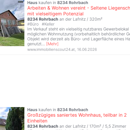
Haus
kaufen in
8234
Rohrbach
Arbeiten & Wohnen vereint - Seltene Liegensch
mit vielseitigem Potenzial
8234
Rohrbach
an der Lafnitz / 320m²
#
Büro
#
Keller
Im Verkauf steht ein vielseitig nutzbares Gewerbelokal 
möglichen Wohnnutzung (vorbehaltlich behördlicher 
Objekt wird derzeit als Büro- und Lagerfläche eines 
genutzt
...
[
Mehr
]
www.immobilienscout24.at
,
16.06.2026
Haus
kaufen in
8234
Rohrbach
Großzügiges saniertes Wohnhaus, teilbar in 2
Einheiten
8234
Rohrbach
an der Lafnitz / 170m² /
5,5 Zimmer