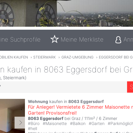
ine Suchprofile
Meine Merkliste
An
OBILIEN KAUFEN
›
STEIERMARK
›
GRAZ-UMGEBUNG
›
EGGERSDORF BEI 
n kaufen in 8063 Eggersdorf bei G
 Steiermark)
S
7
Wohnung
kaufen in
8063
Eggersdorf
Für Anleger! Vermietete 6 Zimmer Maisonette 
Garten! Provisonsfrei!
8063
Eggersdorf
bei Graz / 111m² /
6 Zimmer
#
Büro
#
Maisonette
#
Balkon
#
Garten
#
Parkmöglic
#
hell