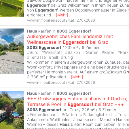
Stilvolle Doppelwohnhäuser mit Flair und eigener Phot
Eggersdorf
bei Graz Willkommen in Ihrem neuen Zuh
von
Eggersdorf
, werden Doppelwohnhäuser in Ziege
errichtet und
...
[
Mehr
]
www.immobilienscout24.at
,
27.07.2026
Haus
kaufen in
8063
Eggersdorf
Außergewöhnliches Familiendomizil mit
Wellnessoase in
Eggersdorf
bei Graz
8063
Eggersdorf
/ 232m² /
6 Zimmer
#
Büro
#
Werkstatt
#
Balkon
#
Garten
#
Keller
#
Park
#
Terrasse
#
hell
#
ruhig
Willkommen in einem außergewöhnlichen Zuhause, da
Wohnkomfort, Privatsphäre und eine beeindruckende L
perfekter Harmonie vereint. Auf einem großzügigen
Gr
3.386 m² präsentiert
...
[
Mehr
]
www.immobilienscout24.at
,
27.07.2026
Haus
kaufen in
8063
Eggersdorf
+++ Großzügiges Einfamilienhaus mit Garten,
Terrasse & Pool in
Eggersdorf
bei Graz +++
8063
Eggersdorf
bei Graz / 226m² /
6 Zimmer
#
Einfamilienhaus
#
Garten
#
Parkmöglichkeit
#
Terra
Ankommen. Wohlfühlen. Zuhause sein. Manche Häuser 
Wohnen – dieses
Haus
bietet Raum zum Leben. In ein