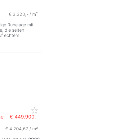
€ 3.320,- / m²
ige Ruhelage mit
, die selten
uf echtem
ner
€ 449.900,-
€ 4.204,67 / m²