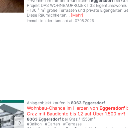
**Wohnen im familienfreundlichen
Eggersdorf
bei Gra
Projekt DAS WOHNBAUPROJEKT 33 Eigentumswohnun
- 130 ² m² große Terrassen und private Eigengärten 
Diese Räumlichkeiten
...
[
Mehr
]
immobilien.derstandard.at
,
07.08.2026
Anlageobjekt kaufen in
8063
Eggersdorf
Wohnbau-Chance im Herzen von
Eggersdorf
b
Graz mit Baudichte bis 1,2 auf Über 1.500 m²!
8063
Eggersdorf
bei Graz / 1556m²
#
Balkon
#
Garten
#
Terrasse