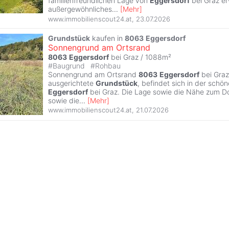
familienfreundlichen Lage von
Eggersdorf
bei Graz er
außergewöhnliches
...
[
Mehr
]
www.immobilienscout24.at
,
23.07.2026
Grundstück
kaufen in
8063
Eggersdorf
Sonnengrund am Ortsrand
8063
Eggersdorf
bei Graz / 1088m²
#
Baugrund
#
Rohbau
Sonnengrund am Ortsrand
8063
Eggersdorf
bei Graz
ausgerichtete
Grundstück
, befindet sich in der sch
Eggersdorf
bei Graz. Die Lage sowie die Nähe zum Dor
sowie die
...
[
Mehr
]
www.immobilienscout24.at
,
21.07.2026