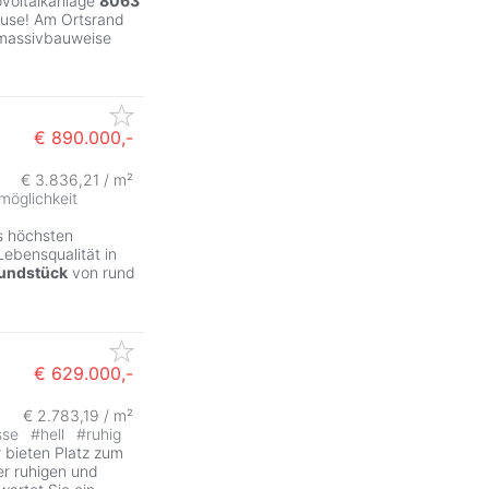
ovoltaikanlage
8063
ause! Am Ortsrand
lmassivbauweise
€ 890.000,-
€ 3.836,21 / m²
möglichkeit
s höchsten
ebensqualität in
undstück
von rund
€ 629.000,-
€ 2.783,19 / m²
sse
#
hell
#
ruhig
bieten Platz zum
er ruhigen und