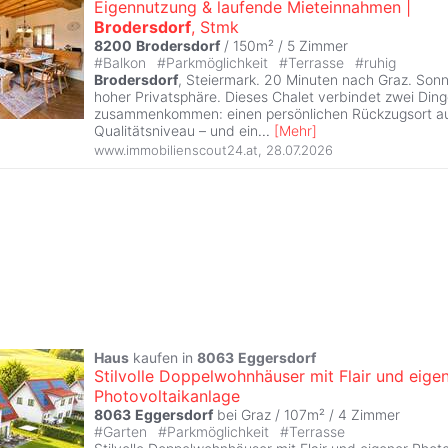
Eigennutzung & laufende Mieteinnahmen |
Brodersdorf
, Stmk
8200
Brodersdorf
/ 150m² /
5 Zimmer
#
Balkon
#
Parkmöglichkeit
#
Terrasse
#
ruhig
Brodersdorf
, Steiermark. 20 Minuten nach Graz. Sonn
hoher Privatsphäre. Dieses Chalet verbindet zwei Dinge
zusammenkommen: einen persönlichen Rückzugsort a
Qualitätsniveau – und ein
...
[
Mehr
]
www.immobilienscout24.at
,
28.07.2026
Haus
kaufen in
8063
Eggersdorf
Stilvolle Doppelwohnhäuser mit Flair und eige
Photovoltaikanlage
8063
Eggersdorf
bei Graz / 107m² /
4 Zimmer
#
Garten
#
Parkmöglichkeit
#
Terrasse