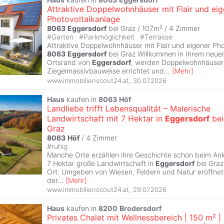
Attraktive Doppelwohnhäuser mit Flair und eig
Photovoltaikanlage
8063
Eggersdorf
bei Graz / 107m² /
4 Zimmer
#
Garten
#
Parkmöglichkeit
#
Terrasse
Attraktive Doppelwohnhäuser mit Flair und eigener Pho
8063
Eggersdorf
bei Graz Willkommen in Ihrem neu
Ortsrand von
Eggersdorf
, werden Doppelwohnhäuser 
Ziegelmassivbauweise errichtet und
...
[
Mehr
]
www.immobilienscout24.at
,
30.07.2026
Haus
kaufen in
8063
Höf
Landliebe trifft Lebensqualität – Malerische
Landwirtschaft mit 7 Hektar in
Eggersdorf
bei
Graz
8063
Höf
/
4 Zimmer
#
ruhig
Manche Orte erzählen ihre Geschichte schon beim A
7 Hektar große Landwirtschaft in
Eggersdorf
bei Graz 
Ort. Umgeben von Wiesen, Feldern und Natur eröffnet s
der
...
[
Mehr
]
www.immobilienscout24.at
,
29.07.2026
Haus
kaufen in
8200
Brodersdorf
Privates Chalet mit Wellnessbereich | 150 m² |