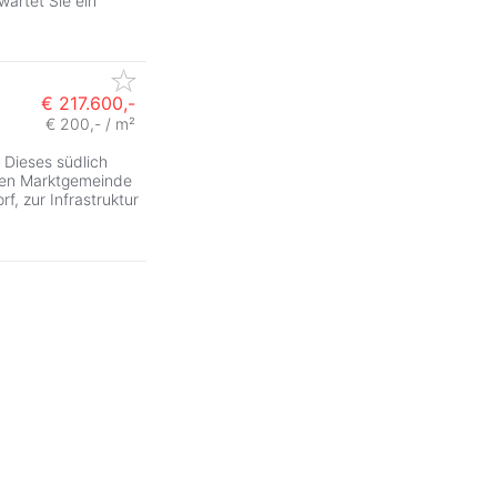
wartet Sie ein
€ 217.600,-
€ 200,- / m²
 Dieses südlich
önen Marktgemeinde
f, zur Infrastruktur