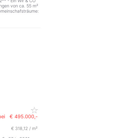
z** - Ein Wir & CO
gen von ca. 55 m²
Gemeinschafsträume:
ei
€ 495.000,-
€ 318,12 / m²
ZurÃ