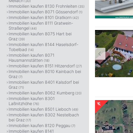
Mellach
(30)
Immobilien kaufen 8130 Frohnleiten
(35)
Immobilien kaufen 8071 Gössendorf
(1)
Immobilien kaufen 8101 Gratkorn
(42)
Immobilien kaufen 8111 Gratwein-
Straßengel
(44)
Immobilien kaufen 8075 Hart bei
Graz
(39)
Immobilien kaufen 8144 Haselsdorf-
Tobelbad
(14)
Immobilien kaufen 8071
Hausmannstätten
(18)
Immobilien kaufen 8151 Hitzendorf
(27)
Immobilien kaufen 8010 Kainbach bei
Graz
(7)
Immobilien kaufen 8401 Kalsdorf bei
Graz
(71)
Immobilien kaufen 8062 Kumberg
(20)
Immobilien kaufen 8301
Laßnitzhöhe
(76)
Immobilien kaufen 8501 Lieboch
(49)
Immobilien kaufen 8302 Nestelbach
bei Graz
(17)
Immobilien kaufen 8120 Peggau
(7)
Immobilien kaufen 8141