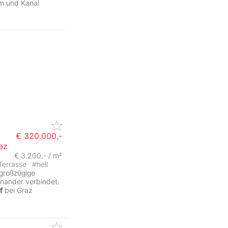
om und Kanal
€ 320.000,-
az
€ 3.200,- / m²
Terrasse
#
hell
großzügige
inander verbindet.
f
bei Graz