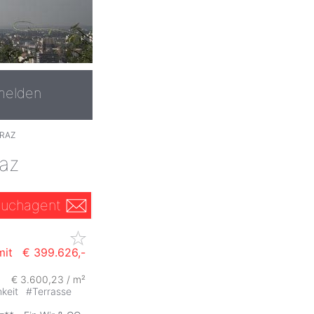
melden
GRAZ
raz
uchagent
mit
€ 399.626,-
€ 3.600,23 / m²
ZurÃ
hkeit
#
Terrasse