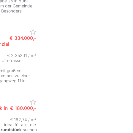
aße 25 in 8061
rum der Gemeinde
. Besonders
€ 334.000,-
zial
ZurÃ
€ 2.352,11 / m²
#
Terrasse
 mit großem
lkommen zu einer
gangweg 11 in
k in
€ 180.000,-
€ 182,74 / m²
ideal für alle, die
rundstück
suchen.