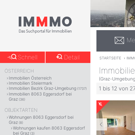
Me
Schnell
Detail
STARTSEITE
›
IMM
Immobilie
ÖSTERREICH
Immobilien Österreich
(Graz-Umgebung,
Immobilien Steiermark
1 bis 12 von 2
Immobilien Bezirk Graz-Umgebung
(1737)
Immobilien 8063 Eggersdorf bei
Graz
(36)
OBJEKTARTEN
Wohnungen 8063 Eggersdorf bei
Graz
(8)
Wohnungen kaufen 8063 Eggersdorf
bei Graz
(3)