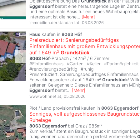
Objektbeschreibung Das
Grundstück
an der Hauptstr
Eggersdorf
bietet eine herausragende Lage im Zent
und eine optimale Basis für ein neues Wohnbauprojekt
interessant ist die hohe
...
[
Mehr
]
immobilien.derstandard.at
,
06.08.2026
Haus
kaufen in
8063
Höf
Preisreduziert: Sanierungsbedürftiges
Einfamilienhaus mit großem Entwicklungspoten
auf 1.649 m²
Grundstück
!
8063
Höf
-Präbach / 142m² /
6 Zimmer
#
Einfamilienhaus
#
Garten
#
Keller
#
Parkmöglichkeit
#
renovierungsbedürftig
#
ruhig
Preisreduziert: Sanierungsbedürftiges Einfamilienhaus
Entwicklungspotenzial auf 1.649 m²
Grundstück
! Wil
seltenen Gelegenheit: Dieses Einfamilienhaus am Mühl
Eggersdorf
bietet
...
[
Mehr
]
www.wohnnet.at
,
05.08.2026
Plot / Land provisionsfrei kaufen in
8063
Eggersdorf
Sonniges, voll aufgeschlossenes Baugrundstüc
Ruhelage
8063
Eggersdorf
bei Graz / 985m²
Zum Verkauf steht ein Baugrundstück in sonniger Lage - 
ruhig wohnen und dennoch ein perfekt vorbereitetes
G