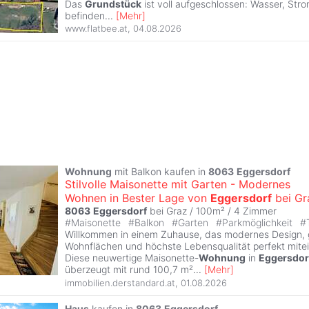
Das
Grundstück
ist voll aufgeschlossen: Wasser, Str
befinden
...
[
Mehr
]
www.flatbee.at
,
04.08.2026
Wohnung
mit Balkon kaufen in
8063
Eggersdorf
Stilvolle Maisonette mit Garten - Modernes
Wohnen in Bester Lage von
Eggersdorf
bei Gr
8063
Eggersdorf
bei Graz / 100m² /
4 Zimmer
#
Maisonette
#
Balkon
#
Garten
#
Parkmöglichkeit
#
Willkommen in einem Zuhause, das modernes Design, 
Wohnflächen und höchste Lebensqualität perfekt mite
Diese neuwertige Maisonette-
Wohnung
in
Eggersdor
überzeugt mit rund 100,7 m²
...
[
Mehr
]
immobilien.derstandard.at
,
01.08.2026
Haus
kaufen in
8063
Eggersdorf