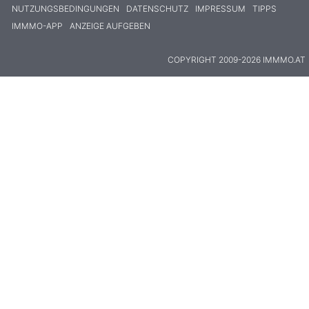
NUTZUNGSBEDINGUNGEN
DATENSCHUTZ
IMPRESSUM
TIPPS
IMMMO-APP
ANZEIGE AUFGEBEN
COPYRIGHT 2009-2026 IMMMO.AT