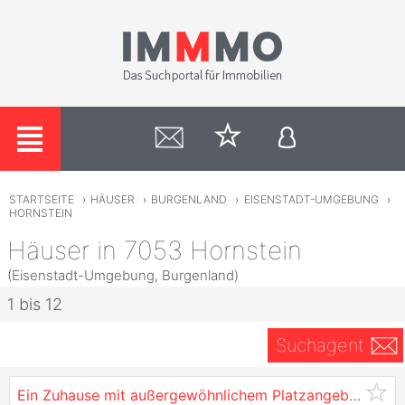
STARTSEITE
›
HÄUSER
›
BURGENLAND
›
EISENSTADT-UMGEBUNG
›
HORNSTEIN
Häuser in 7053 Hornstein
(Eisenstadt-Umgebung, Burgenland)
1 bis 12
Suchagent
Ein Zuhause mit außergewöhnlichem Platzangebot und vielseitigen Nutzungsmöglichkeiten!