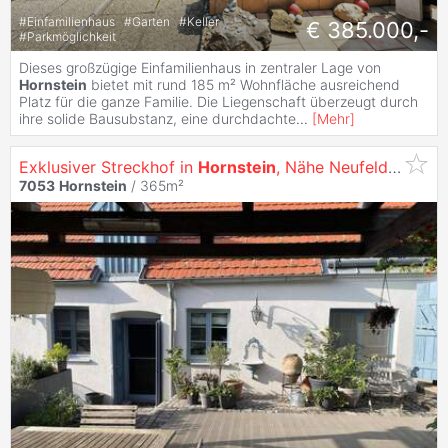
#
Einfamilienhaus
#
Garten
#
Keller
€ 385.000,-
#
Parkmöglichkeit
Dieses großzügige Einfamilienhaus in zentraler Lage von
Hornstein
bietet mit rund 185 m² Wohnfläche ausreichend
Platz für die ganze Familie. Die Liegenschaft überzeugt durch
ihre solide Bausubstanz, eine durchdachte
...
[
Mehr
]
Exklusiver Streckhof in
Hornstein
, Nähe Neufeldersee, zu
7053
Hornstein
/ 365m²