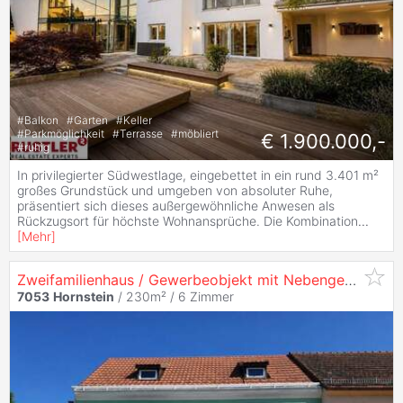
#
Balkon
#
Garten
#
Keller
#
Parkmöglichkeit
#
Terrasse
#
möbliert
€ 1.900.000,-
#
ruhig
In privilegierter Südwestlage, eingebettet in ein rund 3.401 m²
großes Grundstück und umgeben von absoluter Ruhe,
präsentiert sich dieses außergewöhnliche Anwesen als
Rückzugsort für höchste Wohnansprüche. Die Kombination
...
[
Mehr
]
Zweifamilienhaus / Gewerbeobjekt mit Nebengebäude zu
7053
Hornstein
/ 230m² /
6 Zimmer