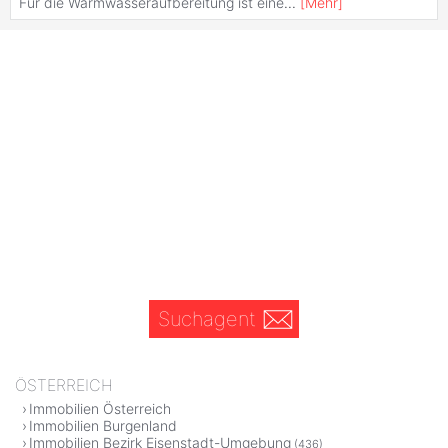
Für die Warmwasseraufbereitung ist eine
...
[
Mehr
]
Suchagent
ÖSTERREICH
Immobilien Österreich
Immobilien Burgenland
Immobilien Bezirk Eisenstadt-Umgebung
(436)