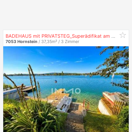
BADEHAUS mit PRIVATSTEG_Superädifikat am Neufelder See I > Uferparzelle < NEUE PREISGESTALTUNG!
7053
Hornstein
/ 37,35m² /
3 Zimmer