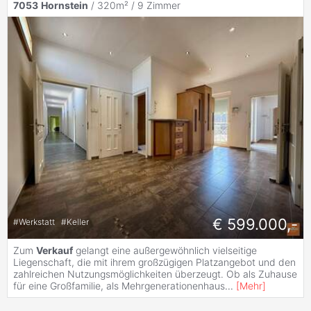
7053
Hornstein
/ 320m² /
9 Zimmer
€ 599.000,-
#
Werkstatt
#
Keller
Zum
Verkauf
gelangt eine außergewöhnlich vielseitige
Liegenschaft, die mit ihrem großzügigen Platzangebot und den
zahlreichen Nutzungsmöglichkeiten überzeugt. Ob als Zuhause
für eine Großfamilie, als Mehrgenerationenhaus
...
[
Mehr
]