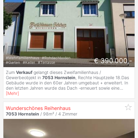
#
Mehrfamilienhaus
#
Rohdachboden
€ 390.000,-
#
Garten
#
Keller
#
Terrasse
Zum
Verkauf
gelangt dieses Zweifamilienhaus /
Gewerbeobjekt in
7053
Hornstein
, Rechte Hauptzeile 18.Das
Gebäude wurde in den 60er Jahren umgebaut + erweitert. In
den letzten Jahren wurde das Dach -erneuert sowie eine
...
[
Mehr
]
Wunderschönes Reihenhaus
7053
Hornstein
/ 98m² /
4 Zimmer