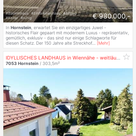
#
Bauernhaus
#
Einfamilienhaus
#
Altbau
€ 980.000,-
#
Keller
#
ruhig
In
Hornstein
, erwartet Sie ein einzigartiges Juwel -
historisches Flair gepaart mit modernem Luxus - repräsentativ,
gemütlich, exklusiv - das sind nur einige Schlagworte für
diesen Schatz. Der 150 Jahre alte Streckhof
...
[
Mehr
]
IDYLLISCHES LANDHAUS in Wiennähe - weitläufiger Eigengrund & vielfälitges Nutzungspotential!
7053
Hornstein
/ 303,5m²