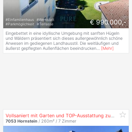
#
Einfamilienhaus
#
Werkstatt
€ 990.000,-
#
Parkmöglichkeit
#
Terrasse
Eingebettet in eine idyllische Umgebung mit sanften Hügeln
und Wäldern präsentiert sich dieses außergewöhnlich schöne
Anwesen im gediegenen Landhausstil. Die weitläufigen und
äußerst gepflegten Außenflächen beeindrucken
...
[
Mehr
]
Vollsaniert mit Garten und TOP-Ausstattung zum besten Preis
7053
Hornstein
/ 260m² /
7 Zimmer