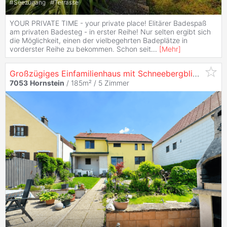
#
Seezugang
#
Terrasse
YOUR PRIVATE TIME - your private place! Elitärer Badespaß
am privaten Badesteg - in erster Reihe! Nur selten ergibt sich
die Möglichkeit, einen der vielbegehrten Badeplätze in
vorderster Reihe zu bekommen. Schon seit
...
[
Mehr
]
Großzügiges Einfamilienhaus mit Schneebergblick, Doppelgarage und 4 Schlafzimmern in
7053
Hornstein
/ 185m² /
5 Zimmer