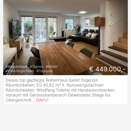
#
Reihenhaus
#
Garten
#
Keller
€ 449.000,-
#
Parkmöglichkeit
#
Terrasse
Dieses top gepflegte Reihenhaus bietet folgende
Räumlichkeiten: EG 45,82 m² lt. Nutzwertgutachten
Räumlichkeiten: Windfang Toilette mit Handwaschbecken
Vorraum mit Garderobenbereich Gewendelte Stiege ins
Obergeschoß
...
[
Mehr
]