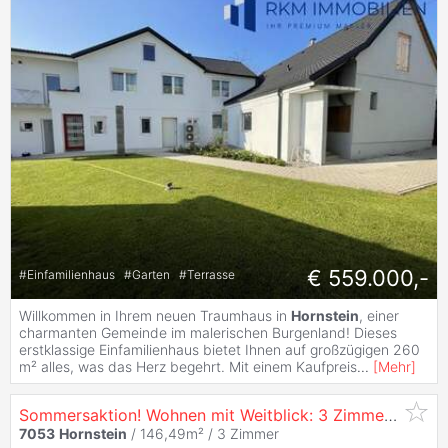
€ 559.000,-
#
Einfamilienhaus
#
Garten
#
Terrasse
Willkommen in Ihrem neuen Traumhaus in
Hornstein
, einer
charmanten Gemeinde im malerischen Burgenland! Dieses
erstklassige Einfamilienhaus bietet Ihnen auf großzügigen 260
m² alles, was das Herz begehrt. Mit einem Kaufpreis
...
[
Mehr
]
Sommersaktion! Wohnen mit Weitblick: 3 Zimmer
Haus
m
7053
Hornstein
/ 146,49m² /
3 Zimmer