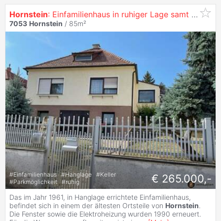
Hornstein
: Einfamilienhaus in ruhiger Lage samt 2. Grundstück
7053
Hornstein
/ 85m²
#
Einfamilienhaus
#
Hanglage
#
Keller
€ 265.000,-
#
Parkmöglichkeit
#
ruhig
Das im Jahr 1961, in Hanglage errichtete Einfamilienhaus,
befindet sich in einem der ältesten Ortsteile von
Hornstein
.
Die Fenster sowie die Elektroheizung wurden 1990 erneuert.