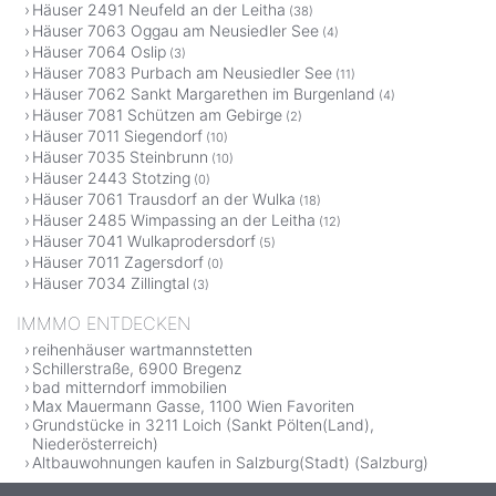
Häuser 2491 Neufeld an der Leitha
(38)
Häuser 7063 Oggau am Neusiedler See
(4)
Häuser 7064 Oslip
(3)
Häuser 7083 Purbach am Neusiedler See
(11)
Häuser 7062 Sankt Margarethen im Burgenland
(4)
Häuser 7081 Schützen am Gebirge
(2)
Häuser 7011 Siegendorf
(10)
Häuser 7035 Steinbrunn
(10)
Häuser 2443 Stotzing
(0)
Häuser 7061 Trausdorf an der Wulka
(18)
Häuser 2485 Wimpassing an der Leitha
(12)
Häuser 7041 Wulkaprodersdorf
(5)
Häuser 7011 Zagersdorf
(0)
Häuser 7034 Zillingtal
(3)
IMMMO ENTDECKEN
reihenhäuser wartmannstetten
Schillerstraße, 6900 Bregenz
bad mitterndorf immobilien
Max Mauermann Gasse, 1100 Wien Favoriten
Grundstücke in 3211 Loich (Sankt Pölten(Land),
Niederösterreich)
Altbauwohnungen kaufen in Salzburg(Stadt) (Salzburg)