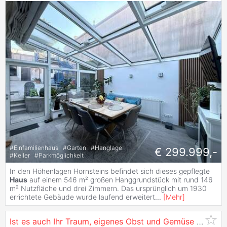
#
Einfamilienhaus
#
Garten
#
Hanglage
€ 299.999,-
#
Keller
#
Parkmöglichkeit
In den Höhenlagen Hornsteins befindet sich dieses gepflegte
Haus
auf einem 546 m² großen Hanggrundstück mit rund 146
m² Nutzfläche und drei Zimmern. Das ursprünglich um 1930
errichtete Gebäude wurde laufend erweitert
...
[
Mehr
]
Ist es auch Ihr Traum, eigenes Obst und Gemüse zu ernten?