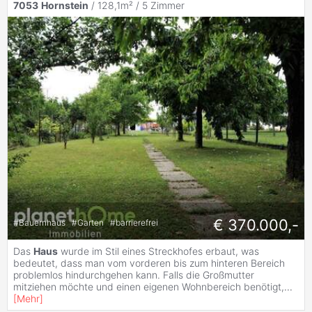
7053
Hornstein
/ 128,1m² /
5 Zimmer
€ 370.000,-
#
Bauernhaus
#
Garten
#
barrierefrei
Das
Haus
wurde im Stil eines Streckhofes erbaut, was
bedeutet, dass man vom vorderen bis zum hinteren Bereich
problemlos hindurchgehen kann. Falls die Großmutter
mitziehen möchte und einen eigenen Wohnbereich benötigt,
...
[
Mehr
]