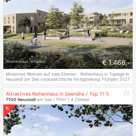
€ 1.466,-
#
Reihenhaus
#
Garten
Modernes Wohnen auf zwei Ebenen - Reihenhaus in Toplage in
Neusiedl am See voraussichtliche Fertigstellung: Frühjahr 2027
Attraktives Reihenhaus in Seenähe / Top 11-5
7100
Neusiedl
am See / 111m² /
4 Zimmer