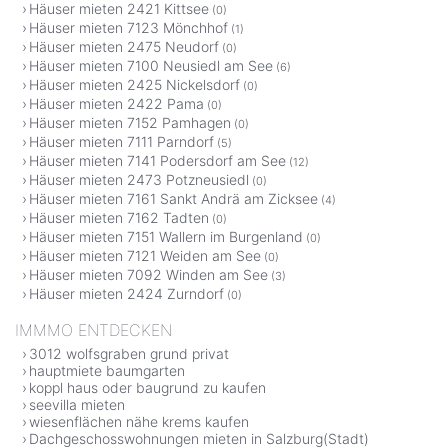
Häuser mieten 2421 Kittsee
(0)
Häuser mieten 7123 Mönchhof
(1)
Häuser mieten 2475 Neudorf
(0)
Häuser mieten 7100 Neusiedl am See
(6)
Häuser mieten 2425 Nickelsdorf
(0)
Häuser mieten 2422 Pama
(0)
Häuser mieten 7152 Pamhagen
(0)
Häuser mieten 7111 Parndorf
(5)
Häuser mieten 7141 Podersdorf am See
(12)
Häuser mieten 2473 Potzneusiedl
(0)
Häuser mieten 7161 Sankt Andrä am Zicksee
(4)
Häuser mieten 7162 Tadten
(0)
Häuser mieten 7151 Wallern im Burgenland
(0)
Häuser mieten 7121 Weiden am See
(0)
Häuser mieten 7092 Winden am See
(3)
Häuser mieten 2424 Zurndorf
(0)
IMMMO ENTDECKEN
3012 wolfsgraben grund privat
hauptmiete baumgarten
koppl haus oder baugrund zu kaufen
seevilla mieten
wiesenflächen nähe krems kaufen
Dachgeschosswohnungen mieten in Salzburg(Stadt)