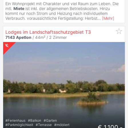
Ein Wohnprojekt mit Charakter und viel Raum zum Leben. Die
mtl.
Miete
ist inkl. der allgemeinen Betriebskosten. Hinzu
kommt nur noch Strom und Heizung nach individuellem
Verbrauch. voraussichtliche Fertigstellung: Herbst
...
[
Mehr
]
Lodges im Landschaftsschutzgebiet T3
7143
Apetlon
/ 44m² /
2 Zimmer
#
Ferienhaus
#
Balkon
#
Garten
#
Parkmöglichkeit
#
Terrasse
#
möbliert
€ 1.100,-