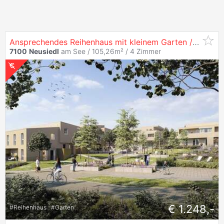
Ansprechendes Reihenhaus mit kleinem Garten / Top 11-2
7100
Neusiedl
am See / 105,26m² /
4 Zimmer
€ 1.248,-
#
Reihenhaus
#
Garten