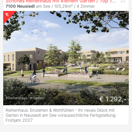
Schönes Reihenhaus mit kleinem Garten / Top 10-2
7100
Neusiedl
am See / 105,26m² /
4 Zimmer
€ 1.292,-
#
Reihenhaus
#
Garten
Reihenhaus: Einziehen & Wohlfühlen - Ihr neues Glück mit
Garten in Neusiedl am See voraussichtliche Fertigstellung:
Frühjahr 2027