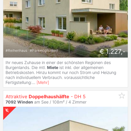
€ 1.227,-
#
Reihenhaus
#
Parkmöglichkeit
Ihr neues Zuhause in einer der schönsten Regionen des
Burgenlands. Die mtl.
Miete
ist inkl. der allgemeinen
Betriebskosten. Hinzu kommt nur noch Strom und Heizung
nach individuellem Verbrauch. voraussichtliche
Fertigstellung:
...
[
Mehr
]
Attraktive
Doppelhaushälfte
- DH 5
7092
Winden
am See / 108m² /
4 Zimmer