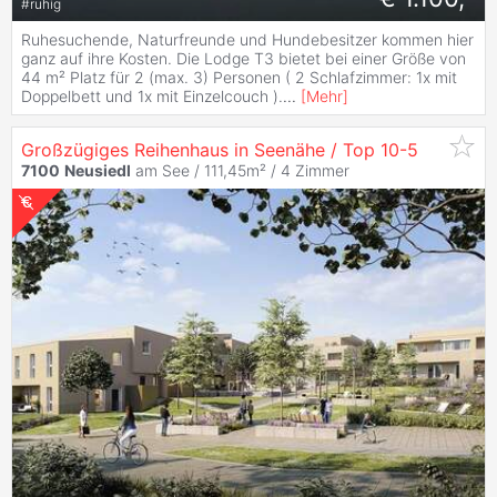
#
ruhig
Ruhesuchende, Naturfreunde und Hundebesitzer kommen hier
ganz auf ihre Kosten. Die Lodge T3 bietet bei einer Größe von
44 m² Platz für 2 (max. 3) Personen ( 2 Schlafzimmer: 1x mit
Doppelbett und 1x mit Einzelcouch ).
...
[
Mehr
]
Großzügiges Reihenhaus in Seenähe / Top 10-5
7100
Neusiedl
am See / 111,45m² /
4 Zimmer