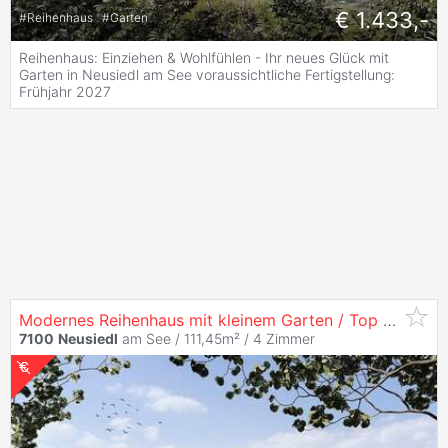
€ 1.433,-
#
Reihenhaus
#
Garten
Reihenhaus: Einziehen & Wohlfühlen - Ihr neues Glück mit
Garten in Neusiedl am See voraussichtliche Fertigstellung:
Frühjahr 2027
Modernes Reihenhaus mit kleinem Garten / Top 6-5
7100
Neusiedl
am See / 111,45m² /
4 Zimmer