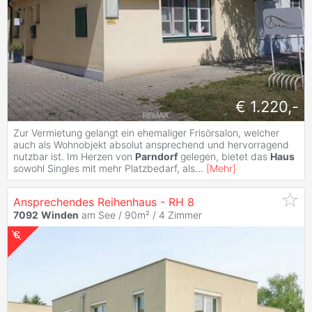
€ 1.220,-
Zur Vermietung gelangt ein ehemaliger Frisörsalon, welcher
auch als Wohnobjekt absolut ansprechend und hervorragend
nutzbar ist. Im Herzen von
Parndorf
gelegen, bietet das
Haus
sowohl Singles mit mehr Platzbedarf, als
...
[
Mehr
]
Ansprechendes Reihenhaus - RH 8
7092
Winden
am See / 90m² /
4 Zimmer