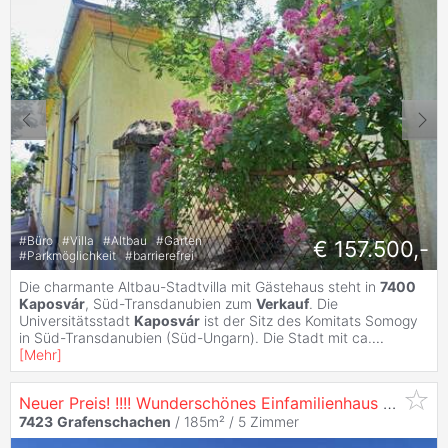
#
Büro
#
Villa
#
Altbau
#
Garten
€ 157.500,-
#
Parkmöglichkeit
#
barrierefrei
Die charmante Altbau-Stadtvilla mit Gästehaus steht in
7400
Kaposvár
, Süd-Transdanubien zum
Verkauf
. Die
Universitätsstadt
Kaposvár
ist der Sitz des Komitats Somogy
in Süd-Transdanubien (Süd-Ungarn). Die Stadt mit ca.
...
[
Mehr
]
Neuer Preis! !!!! Wunderschönes Einfamilienhaus mit Einliegerwohnung!
7423
Grafenschachen
/ 185m² /
5 Zimmer