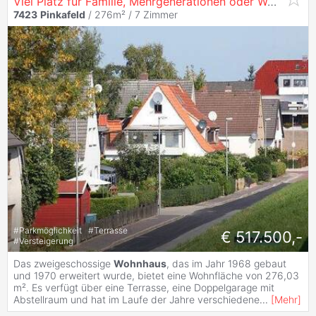
Viel Platz für Familie, Mehrgenerationen oder Wohnen & Arbeiten
7423
Pinkafeld
/ 276m² /
7 Zimmer
#
Parkmöglichkeit
#
Terrasse
€ 517.500,-
#
Versteigerung
Das zweigeschossige
Wohnhaus
, das im Jahr 1968 gebaut
und 1970 erweitert wurde, bietet eine Wohnfläche von 276,03
m². Es verfügt über eine Terrasse, eine Doppelgarage mit
Abstellraum und hat im Laufe der Jahre verschiedene
...
[
Mehr
]