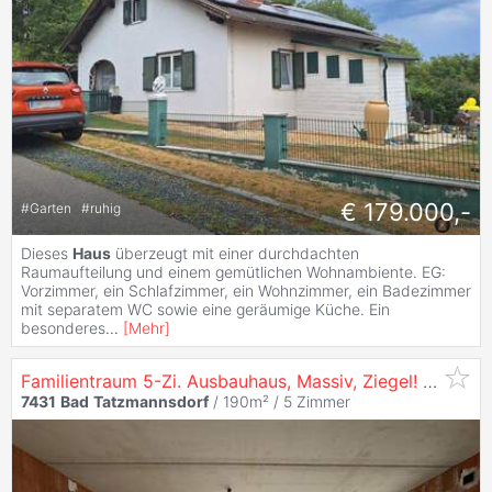
€ 179.000,-
#
Garten
#
ruhig
Dieses
Haus
überzeugt mit einer durchdachten
Raumaufteilung und einem gemütlichen Wohnambiente. EG:
Vorzimmer, ein Schlafzimmer, ein Wohnzimmer, ein Badezimmer
mit separatem WC sowie eine geräumige Küche. Ein
besonderes
...
[
Mehr
]
Familientraum 5-Zi. Ausbauhaus, Massiv, Ziegel! - Leben wo Andere Urlaub Machen
7431
Bad
Tatzmannsdorf
/ 190m² /
5 Zimmer