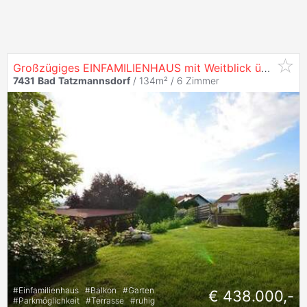
Großzügiges EINFAMILIENHAUS mit Weitblick über die Thermenregion
7431
Bad
Tatzmannsdorf
/ 134m² /
6 Zimmer
#
Einfamilienhaus
#
Balkon
#
Garten
€ 438.000,-
#
Parkmöglichkeit
#
Terrasse
#
ruhig