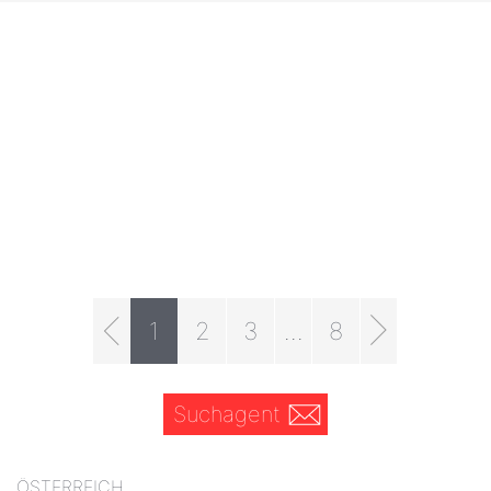
1
2
3
...
8
Suchagent
ÖSTERREICH