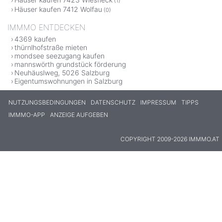
(1)
Häuser kaufen 7412 Wolfau
(0)
IMMMO ENTDECKEN
4369 kaufen
thürnlhofstraße mieten
mondsee seezugang kaufen
mannswörth grundstück förderung
Neuhäuslweg, 5026 Salzburg
Eigentumswohnungen in Salzburg
NUTZUNGSBEDINGUNGEN
DATENSCHUTZ
IMPRESSUM
TIPPS
IMMMO-APP
ANZEIGE AUFGEBEN
COPYRIGHT 2009-2026 IMMMO.AT