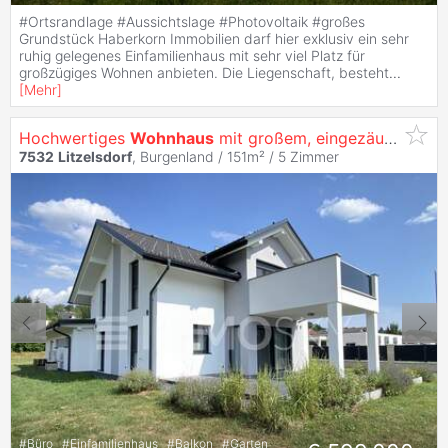
#Ortsrandlage #Aussichtslage #Photovoltaik #großes
Grundstück Haberkorn Immobilien darf hier exklusiv ein sehr
ruhig gelegenes Einfamilienhaus mit sehr viel Platz für
großzügiges Wohnen anbieten. Die Liegenschaft, besteht
...
[
Mehr
]
Hochwertiges
Wohnhaus
mit großem, eingezäuntem Garten!
7532
Litzelsdorf
, Burgenland / 151m² /
5 Zimmer
#
Büro
#
Einfamilienhaus
#
Balkon
#
Garten