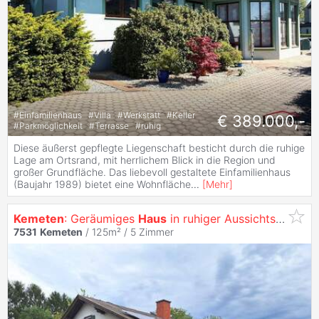
#
Einfamilienhaus
#
Villa
#
Werkstatt
#
Keller
€ 389.000,-
#
Parkmöglichkeit
#
Terrasse
#
ruhig
Diese äußerst gepflegte Liegenschaft besticht durch die ruhige
Lage am Ortsrand, mit herrlichem Blick in die Region und
großer Grundfläche. Das liebevoll gestaltete Einfamilienhaus
(Baujahr 1989) bietet eine Wohnfläche
...
[
Mehr
]
Kemeten
: Geräumiges
Haus
in ruhiger Aussichtslage
7531
Kemeten
/ 125m² /
5 Zimmer