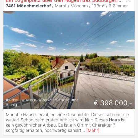
Ein Logenplatz über den Hügeln des Südburgenlandes
7461
Mönchmeierhof
/ Marof / Mönchm / 193m² /
6 Zimmer
#
Altbau
#
Balkon
#
Parkmöglichkeit
#
hell
€ 398.000,-
#
ruhig
Manche Häuser erzählen eine Geschichte. Dieses schreibt sie
weiter! Schon beim ersten Anblick wird klar: Dieses
Haus
ist
kein gewöhnlicher Altbau. Es ist ein Ort mit Charakter ?
sorgfältig erhalten, hochwertig saniert
...
[
Mehr
]