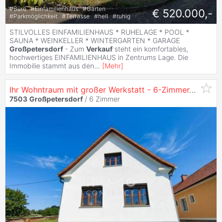
#
Büro
#
Einfamilienhaus
#
Garten
€ 520.000,-
#
Parkmöglichkeit
#
Terrasse
#
hell
#
ruhig
STILVOLLES EINFAMILIENHAUS * RUHELAGE * POOL *
SAUNA * WEINKELLER * WINTERGARTEN * GARAGE
Großpetersdorf
- Zum
Verkauf
steht ein komfortables,
hochwertiges EINFAMILIENHAUS in Zentrums Lage. Die
Immobilie stammt aus den
...
[
Mehr
]
Ihr Wohntraum mit großer Werkstatt - 6-Zimmer-
Haus
au
7503
Großpetersdorf
/
6 Zimmer