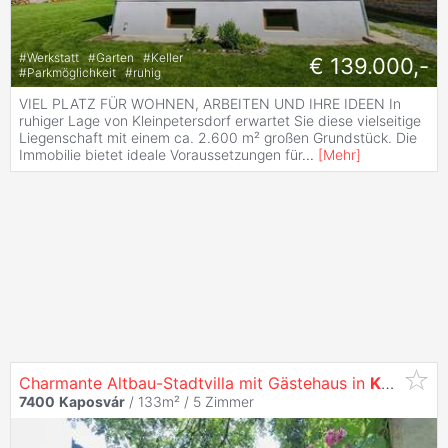
#
Werkstatt
#
Garten
#
Keller
€ 139.000,-
#
Parkmöglichkeit
#
ruhig
VIEL PLATZ FÜR WOHNEN, ARBEITEN UND IHRE IDEEN In
ruhiger Lage von Kleinpetersdorf erwartet Sie diese vielseitige
Liegenschaft mit einem ca. 2.600 m² großen Grundstück. Die
Immobilie bietet ideale Voraussetzungen für
...
[
Mehr
]
Charmante Altbau-Stadtvilla mit Gästehaus in
Kaposvár
7400
Kaposvár
/ 133m² /
5 Zimmer