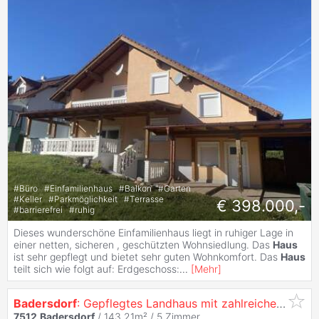
#
Büro
#
Einfamilienhaus
#
Balkon
#
Garten
#
Keller
#
Parkmöglichkeit
#
Terrasse
€ 398.000,-
#
barrierefrei
#
ruhig
Dieses wunderschöne Einfamilienhaus liegt in ruhiger Lage in
einer netten, sicheren , geschützten Wohnsiedlung. Das
Haus
ist sehr gepflegt und bietet sehr guten Wohnkomfort. Das
Haus
teilt sich wie folgt auf: Erdgeschoss:
...
[
Mehr
]
Badersdorf
: Gepflegtes Landhaus mit zahlreichen Nebengebäuden!
7512
Badersdorf
/ 143,21m² /
5 Zimmer