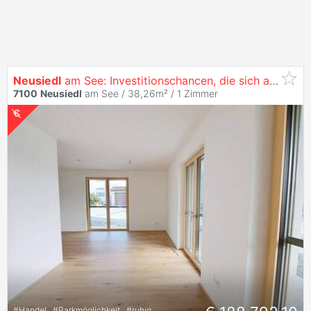
Neusiedl
am See: Investitionschancen, die sich auszahlen
7100
Neusiedl
am See / 38,26m² /
1 Zimmer
#
Handel
#
Parkmöglichkeit
#
ruhig