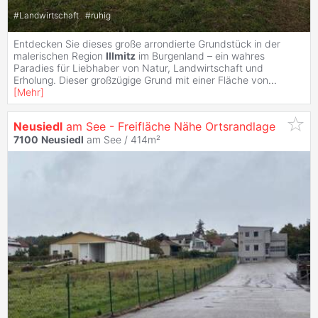
#
Landwirtschaft
#
ruhig
Entdecken Sie dieses große arrondierte Grundstück in der
malerischen Region
Illmitz
im Burgenland – ein wahres
Paradies für Liebhaber von Natur, Landwirtschaft und
Erholung. Dieser großzügige Grund mit einer Fläche von
...
[
Mehr
]
Neusiedl
am See - Freifläche Nähe Ortsrandlage
7100
Neusiedl
am See / 414m²