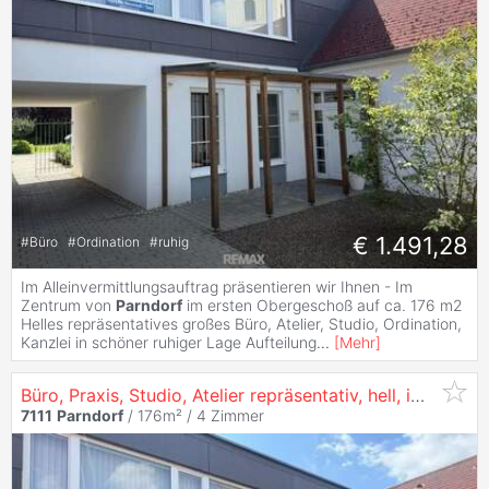
€ 1.491,28
#
Büro
#
Ordination
#
ruhig
Im Alleinvermittlungsauftrag präsentieren wir Ihnen - Im
Zentrum von
Parndorf
im ersten Obergeschoß auf ca. 176 m2
Helles repräsentatives großes Büro, Atelier, Studio, Ordination,
Kanzlei in schöner ruhiger Lage Aufteilung
...
[
Mehr
]
Büro, Praxis, Studio, Atelier repräsentativ, hell, im Zentrum
7111
Parndorf
/ 176m² /
4 Zimmer