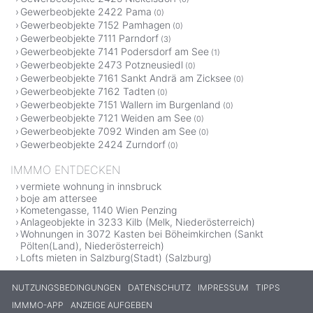
Gewerbeobjekte 2422 Pama
(0)
Gewerbeobjekte 7152 Pamhagen
(0)
Gewerbeobjekte 7111 Parndorf
(3)
Gewerbeobjekte 7141 Podersdorf am See
(1)
Gewerbeobjekte 2473 Potzneusiedl
(0)
Gewerbeobjekte 7161 Sankt Andrä am Zicksee
(0)
Gewerbeobjekte 7162 Tadten
(0)
Gewerbeobjekte 7151 Wallern im Burgenland
(0)
Gewerbeobjekte 7121 Weiden am See
(0)
Gewerbeobjekte 7092 Winden am See
(0)
Gewerbeobjekte 2424 Zurndorf
(0)
IMMMO ENTDECKEN
vermiete wohnung in innsbruck
boje am attersee
Kometengasse, 1140 Wien Penzing
Anlageobjekte in 3233 Kilb (Melk, Niederösterreich)
Wohnungen in 3072 Kasten bei Böheimkirchen (Sankt
Pölten(Land), Niederösterreich)
Lofts mieten in Salzburg(Stadt) (Salzburg)
NUTZUNGSBEDINGUNGEN
DATENSCHUTZ
IMPRESSUM
TIPPS
IMMMO-APP
ANZEIGE AUFGEBEN