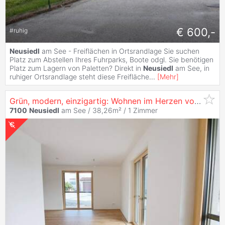
€ 600,-
#
ruhig
Neusiedl
am See - Freiflächen in Ortsrandlage Sie suchen
Platz zum Abstellen Ihres Fuhrparks, Boote odgl. Sie benötigen
Platz zum Lagern von Paletten? Direkt in
Neusiedl
am See, in
ruhiger Ortsrandlage steht diese Freifläche
...
[
Mehr
]
Grün, modern, einzigartig: Wohnen im Herzen von
Neusi
7100
Neusiedl
am See / 38,26m² /
1 Zimmer