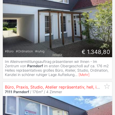
€ 1.348,80
#
Büro
#
Ordination
#
ruhig
Im Alleinvermittlungsauftrag präsentieren wir Ihnen - Im
Zentrum von
Parndorf
im ersten Obergeschoß auf ca. 176 m2
Helles repräsentatives großes Büro, Atelier, Studio, Ordination,
Kanzlei in schöner ruhiger Lage Aufteilung
...
[
Mehr
]
Büro, Praxis, Studio, Atelier repräsentativ, hell, im Zentrum
7111
Parndorf
/ 176m² /
4 Zimmer