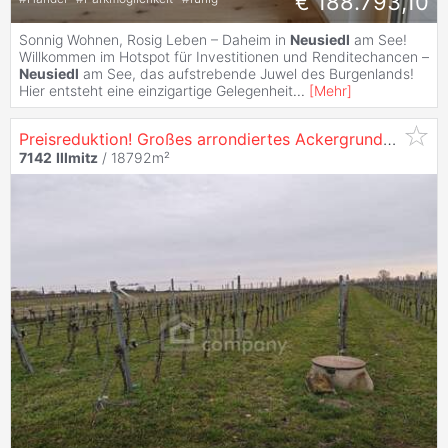
€ 188.793,10
Sonnig Wohnen, Rosig Leben – Daheim in
Neusiedl
am See!
Willkommen im Hotspot für Investitionen und Renditechancen –
Neusiedl
am See, das aufstrebende Juwel des Burgenlands!
Hier entsteht eine einzigartige Gelegenheit
...
[
Mehr
]
Preisreduktion! Großes arrondiertes Ackergrundstück ( fast 2ha ) in
7142
Illmitz
/ 18792m²