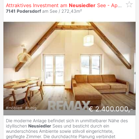
Attraktives Investment am
Neusiedler
See - Appartementhaus mit 7 Appartments & Mehrzweckraum
7141
Podersdorf
am See / 272,43m²
€ 2.400.000,-
#
möbliert
#
ruhig
Die moderne Anlage befindet sich in unmittelbarer Nähe des
idyllischen
Neusiedler
Sees und besticht durch ein
wunderschönes Ambiente sowie stilvoll eingerichtete,
gepflegte Zimmer. Die durchdachte Planung verbindet