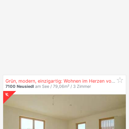
Grün, modern, einzigartig: Wohnen im Herzen von
Neusi
7100
Neusiedl
am See / 79,06m² /
3 Zimmer