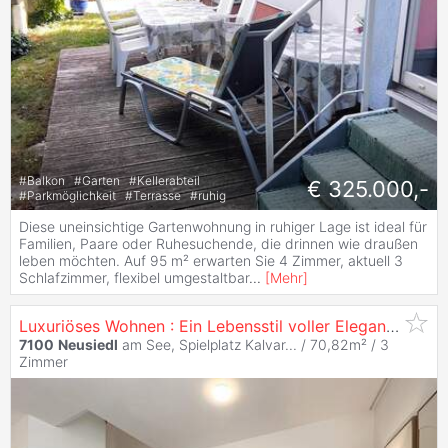
#
Balkon
#
Garten
#
Kellerabteil
€ 325.000,-
#
Parkmöglichkeit
#
Terrasse
#
ruhig
Diese uneinsichtige Gartenwohnung in ruhiger Lage ist ideal für
Familien, Paare oder Ruhesuchende, die drinnen wie draußen
leben möchten. Auf 95 m² erwarten Sie 4 Zimmer, aktuell 3
Schlafzimmer, flexibel umgestaltbar
...
[
Mehr
]
Luxuriöses Wohnen : Ein Lebensstil voller Eleganz und Komfort!
7100
Neusiedl
am See, Spielplatz Kalvar... / 70,82m² /
3
Zimmer