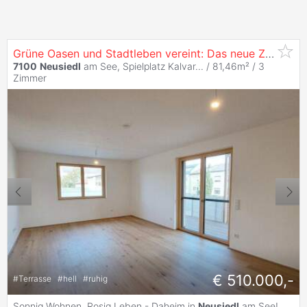
Grüne Oasen und Stadtleben vereint: Das neue Zuhause in
7100
Neusiedl
am See, Spielplatz Kalvar... / 81,46m² /
3
Zimmer
€ 510.000,-
#
Terrasse
#
hell
#
ruhig
Sonnig Wohnen, Rosig Leben - Daheim in
Neusiedl
am See!