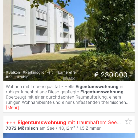
#
Balkon
#
Parkmöglichkeit
#
barrierefrei
€ 230.000,-
#
hell
#
ruhig
Wohnen mit Lebensqualität - Helle
Eigentumswohnung
in
ruhiger Innenhoflage Diese gepflegte
Eigentumswohnung
überzeugt mit einer durchdachten Raumaufteilung, einem
ruhigen Wohnambiente und einer umfassenden thermischen
...
[
Mehr
]
+++
Eigentumswohnung
mit traumhaftem Seeblick in
M
7072
Mörbisch
am See / 48,12m² /
1,5 Zimmer