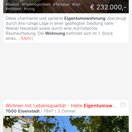
#
Balkon
#
Parkmöglichkeit
#
Terrasse
#
hell
€ 232.000,-
#
möbliert
#
ruhig
Diese charmante und sanierte
Eigentumswohnung
überzeugt
durch ihre ruhige Lage in einer gepflegten Siedlung nahe
Wiener Neustadt sowie durch eine durchdachte
Raumaufteilung. Die
Wohnung
befindet sich im 1. Stock
eines
...
[
Mehr
]
Wohnen mit Lebensqualität - Helle
Eigentumswohnung
7000
Eisenstadt
/ 78m² /
3 Zimmer