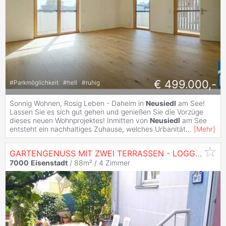
€ 499.000,-
#
Parkmöglichkeit
#
hell
#
ruhig
Sonnig Wohnen, Rosig Leben - Daheim in
Neusiedl
am See!
Lassen Sie es sich gut gehen und genießen Sie die Vorzüge
dieses neuen Wohnprojektes! Inmitten von
Neusiedl
am See
entsteht ein nachhaltiges Zuhause, welches Urbanität
...
[
Mehr
]
GARTENGENUSS MIT ZWEI TERRASSEN - LOGGIA - TIEFGARAGENPLATZ
7000
Eisenstadt
/ 88m² /
4 Zimmer