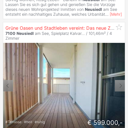
Lassen Sie es sich gut gehen und genießen Sie die Vorzüge
dieses neuen Wohnprojektes! Inmitten von
Neusiedl
am See
entsteht ein nachhaltiges Zuhause, welches Urbanität
...
[
Mehr
]
Grüne Oasen und Stadtleben vereint: Das neue Zuhause in
7100
Neusiedl
am See, Spielplatz Kalvar... / 101,46m² /
4
Zimmer
€ 599.000,-
#
Terrasse
#
hell
#
ruhig