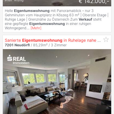
€ 142.000,-
#
hell
#
ruhig
Helle
Eigentumswohnung
mit Panoramablick – nur 3
Gehminuten vom Hauptplatz in Kőszeg 63 m² | Oberste Etage |
Ruhige Lage | Grenznähe zu Österreich Zum
Verkauf
steht
eine gepflegte
Eigentumswohnung
in einer ruhigen
Wohngegend
...
[
Mehr
]
Sanierte
Eigentumswohnung
in Ruhelage nahe Wiener Neustadt
7201
Neudörfl
/ 85,29m² /
3 Zimmer