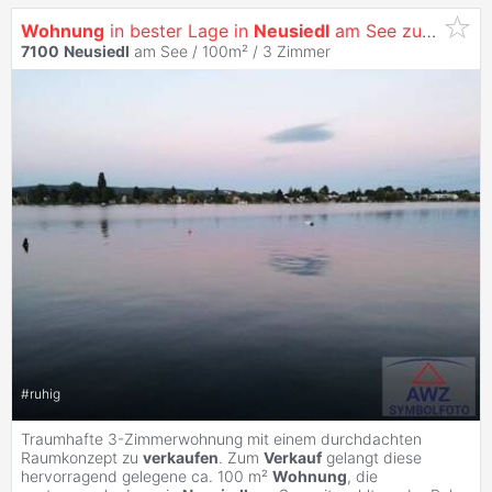
Wohnung
in bester Lage in
Neusiedl
am See zu
verkau
7100
Neusiedl
am See / 100m² /
3 Zimmer
#
ruhig
Traumhafte 3-Zimmerwohnung mit einem durchdachten
Raumkonzept zu
verkaufen
. Zum
Verkauf
gelangt diese
hervorragend gelegene ca. 100 m²
Wohnung
, die