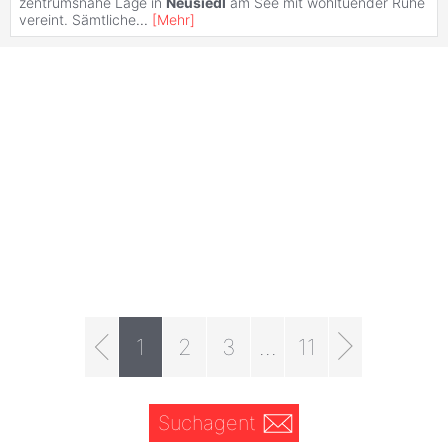
zentrumsnahe Lage in
Neusiedl
am See mit wohltuender Ruhe
vereint. Sämtliche
...
[
Mehr
]
1
2
3
...
11
Suchagent