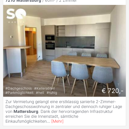
7210
Mattersburg
/ 60m² /
2 Zimmer
#
Dachgeschoss
#
Kellerabteil
€ 720,-
#
Parkmöglichkeit
#
hell
#
ruhig
Zur Vermietung gelangt eine erstklassig sanierte 2-Zimmer-
Dachgeschosswohnung in zentraler und dennoch ruhiger Lage
von
Mattersburg
. Dank der hervorragenden Infrastruktur
erreichen Sie die Innenstadt, sämtliche
Einkaufsmöglichkeiten
...
[
Mehr
]