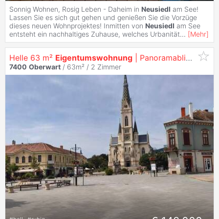
Sonnig Wohnen, Rosig Leben - Daheim in
Neusiedl
am See!
Lassen Sie es sich gut gehen und genießen Sie die Vorzüge
dieses neuen Wohnprojektes! Inmitten von
Neusiedl
am See
entsteht ein nachhaltiges Zuhause, welches Urbanität
...
[
Mehr
]
Helle 63 m²
Eigentumswohnung
| Panoramablick | 3 Min. zum Hauptplatz | Grenznähe Österreich
7400
Oberwart
/ 63m² /
2 Zimmer