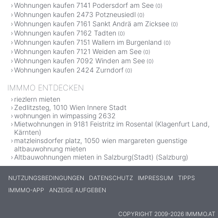
Wohnungen kaufen 7141 Podersdorf am See
(0)
Wohnungen kaufen 2473 Potzneusiedl
(0)
Wohnungen kaufen 7161 Sankt Andrä am Zicksee
(0)
Wohnungen kaufen 7162 Tadten
(0)
Wohnungen kaufen 7151 Wallern im Burgenland
(0)
Wohnungen kaufen 7121 Weiden am See
(0)
Wohnungen kaufen 7092 Winden am See
(0)
Wohnungen kaufen 2424 Zurndorf
(0)
IMMMO ENTDECKEN
riezlern mieten
Zedlitzsteg, 1010 Wien Innere Stadt
wohnungen in wimpassing 2632
Mietwohnungen in 9181 Feistritz im Rosental (Klagenfurt Land,
Kärnten)
matzleinsdorfer platz, 1050 wien margareten guenstige
altbauwohnung mieten
Altbauwohnungen mieten in Salzburg(Stadt) (Salzburg)
NUTZUNGSBEDINGUNGEN
DATENSCHUTZ
IMPRESSUM
TIPPS
IMMMO-APP
ANZEIGE AUFGEBEN
COPYRIGHT 2009-2026 IMMMO.AT