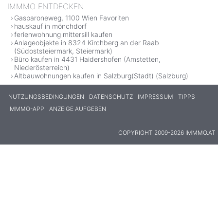
IMMMO ENTDECKEN
Gasparoneweg, 1100 Wien Favoriten
hauskauf in mönchdorf
ferienwohnung mittersill kaufen
Anlageobjekte in 8324 Kirchberg an der Raab
(Südoststeiermark, Steiermark)
Büro kaufen in 4431 Haidershofen (Amstetten,
Niederösterreich)
Altbauwohnungen kaufen in Salzburg(Stadt) (Salzburg)
NUTZUNGSBEDINGUNGEN
DATENSCHUTZ
IMPRESSUM
TIPPS
IMMMO-APP
ANZEIGE AUFGEBEN
COPYRIGHT 2009-2026 IMMMO.AT