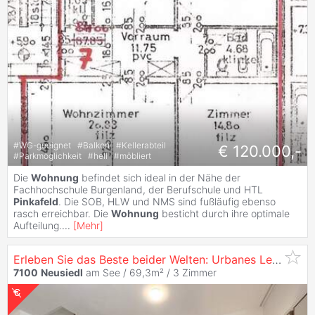
#
WG-geeignet
#
Balkon
#
Kellerabteil
€ 120.000,-
#
Parkmöglichkeit
#
hell
#
möbliert
Die
Wohnung
befindet sich ideal in der Nähe der
Fachhochschule Burgenland, der Berufschule und HTL
Pinkafeld
. Die SOB, HLW und NMS sind fußläufig ebenso
rasch erreichbar. Die
Wohnung
besticht durch ihre optimale
Aufteilung.
...
[
Mehr
]
Erleben Sie das Beste beider Welten: Urbanes Leben und Naturnähe
7100
Neusiedl
am See / 69,3m² /
3 Zimmer