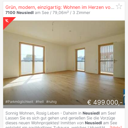
Grün, modern, einzigartig: Wohnen im Herzen von
Neusi
7100
Neusiedl
am See / 79,06m² /
3 Zimmer
€ 499.000,-
#
Parkmöglichkeit
#
hell
#
ruhig
Sonnig Wohnen, Rosig Leben - Daheim in
Neusiedl
am See!
Lassen Sie es sich gut gehen und genießen Sie die Vorzüge
dieses neuen Wohnprojektes! Inmitten von
Neusiedl
am See
entsteht ein nachhaltiges Zuhause, welches Urbanität
...
[
Mehr
]