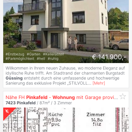
#
Erstbezug
#
Garten
#
Kellerabteil
€ 141.900,-
#
Parkmöglichkeit
#
hell
#
ruhig
Willkommen in Ihrem neuen Zuhause, wo moderne Eleganz auf
idyllische Ruhe trifft. Am Stadtrand der charmanten Burgstadt
Güssing
entsteht durch eine umfassende und hochwertige
Sanierung das exklusive Projekt „STILVOLL
...
[
Mehr
]
Nähe FH
Pinkafeld
-
Wohnung
mit Garage provisionsfrei
7423
Pinkafeld
/ 87m² /
3 Zimmer