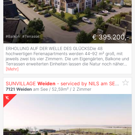
€ 395.200,-
#
Balkon
#
Terrasse
ERHOLUNG AUF DER WELLE DES GLÜCKSDie 48
hochwertigen Ferienapartments werden 44–92 m² groß, mit
jeweils zwei bis vier Zimmern. Die um Eigengärten, Balkone und
Terrassen erweiterten Einheiten lassen die Natur noch näher
...
[
Mehr
]
SUNVILLAGE
Weiden
- serviced by NILS am SEE (provisionsfrei)
7121
Weiden
am See / 52,59m² /
2 Zimmer