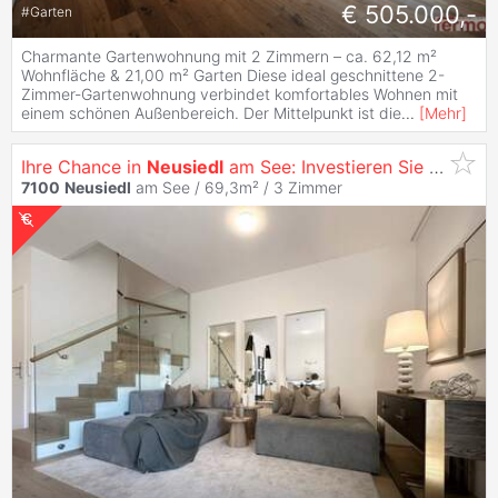
€ 505.000,-
#
Garten
Charmante Gartenwohnung mit 2 Zimmern – ca. 62,12 m²
Wohnfläche & 21,00 m² Garten Diese ideal geschnittene 2-
Zimmer-Gartenwohnung verbindet komfortables Wohnen mit
einem schönen Außenbereich. Der Mittelpunkt ist die
...
[
Mehr
]
Ihre Chance in
Neusiedl
am See: Investieren Sie in die Zukunft
7100
Neusiedl
am See / 69,3m² /
3 Zimmer