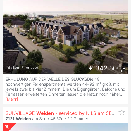
€ 342.500,-
#
Balkon
#
Terrasse
ERHOLUNG AUF DER WELLE DES GLÜCKSDie 48
hochwertigen Ferienapartments werden 44–92 m² groß, mit
jeweils zwei bis vier Zimmern. Die um Eigengärten, Balkone und
Terrassen erweiterten Einheiten lassen die Natur noch näher
...
[
Mehr
]
SUNVILLAGE
Weiden
- serviced by NILS am SEE (provisionsfrei)
7121
Weiden
am See / 45,57m² /
2 Zimmer