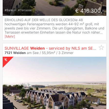
€ 416.300,-
#
Balkon
#
Terrasse
ERHOLUNG AUF DER WELLE DES GLÜCKSDie 48
hochwertigen Ferienapartments werden 44–92 m² groß, mit
jeweils zwei bis vier Zimmern. Die um Eigengärten, Balkone und
Terrassen erweiterten Einheiten lassen die Natur noch näher
...
[
Mehr
]
SUNVILLAGE
Weiden
- serviced by NILS am SEE (provisionsfrei)
7121
Weiden
am See / 55,95m² /
3 Zimmer