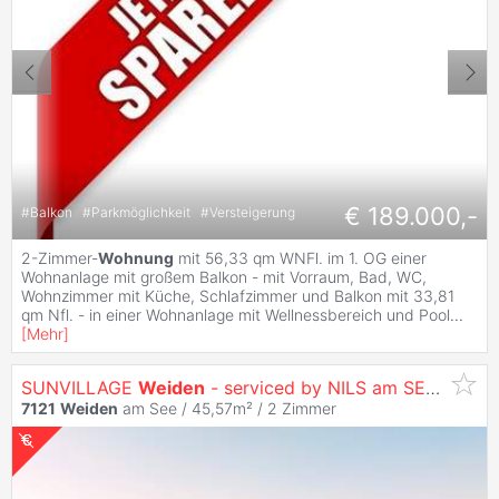
€ 189.000,-
#
Balkon
#
Parkmöglichkeit
#
Versteigerung
2-Zimmer-
Wohnung
mit 56,33 qm WNFl. im 1. OG einer
Wohnanlage mit großem Balkon - mit Vorraum, Bad, WC,
Wohnzimmer mit Küche, Schlafzimmer und Balkon mit 33,81
qm Nfl. - in einer Wohnanlage mit Wellnessbereich und Pool
...
[
Mehr
]
SUNVILLAGE
Weiden
- serviced by NILS am SEE (provisionsfrei)
7121
Weiden
am See / 45,57m² /
2 Zimmer