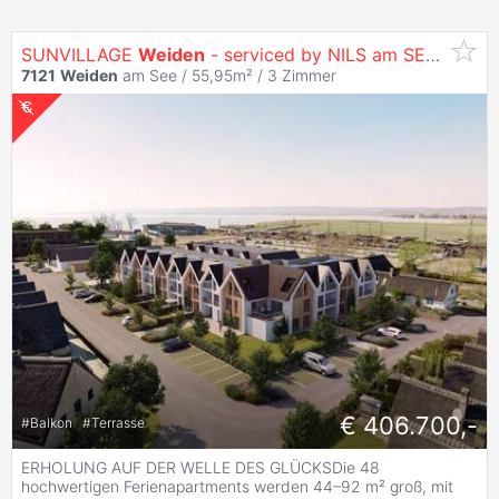
SUNVILLAGE
Weiden
- serviced by NILS am SEE (provisionsfrei)
7121
Weiden
am See / 55,95m² /
3 Zimmer
€ 406.700,-
#
Balkon
#
Terrasse
ERHOLUNG AUF DER WELLE DES GLÜCKSDie 48
hochwertigen Ferienapartments werden 44–92 m² groß, mit