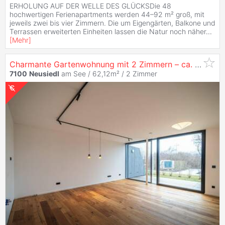
ERHOLUNG AUF DER WELLE DES GLÜCKSDie 48
hochwertigen Ferienapartments werden 44–92 m² groß, mit
jeweils zwei bis vier Zimmern. Die um Eigengärten, Balkone und
Terrassen erweiterten Einheiten lassen die Natur noch näher
...
[
Mehr
]
Charmante Gartenwohnung mit 2 Zimmern – ca. 62,12 m² Wohnfläche & 21,00 m² Garten PROVISIONSFREI
7100
Neusiedl
am See / 62,12m² /
2 Zimmer