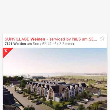
SUNVILLAGE
Weiden
- serviced by NILS am SEE (provisionsfrei)
7121
Weiden
am See / 52,47m² /
2 Zimmer