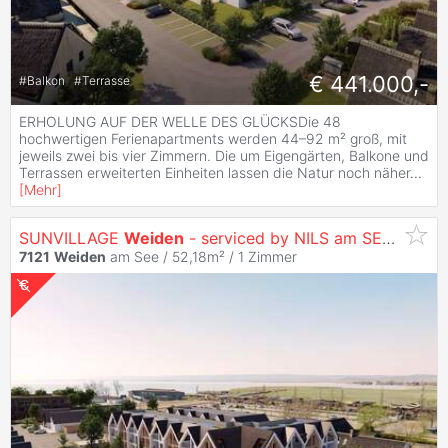
€ 441.000,-
#
Balkon
#
Terrasse
ERHOLUNG AUF DER WELLE DES GLÜCKSDie 48
hochwertigen Ferienapartments werden 44–92 m² groß, mit
jeweils zwei bis vier Zimmern. Die um Eigengärten, Balkone und
Terrassen erweiterten Einheiten lassen die Natur noch näher
...
[
Mehr
]
SUNVILLAGE
Weiden
- serviced by NILS am SEE (provisionsfrei)
7121
Weiden
am See / 52,18m² /
1 Zimmer