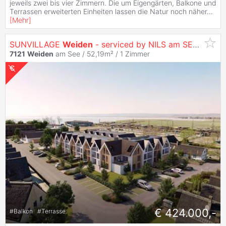
jeweils zwei bis vier Zimmern. Die um Eigengärten, Balkone und
Terrassen erweiterten Einheiten lassen die Natur noch näher
...
[
Mehr
]
SUNVILLAGE
Weiden
- serviced by NILS am SEE (provisionsfrei)
7121
Weiden
am See / 52,19m² /
1 Zimmer
€ 424.000,-
#
Balkon
#
Terrasse