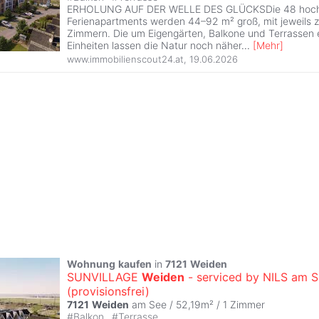
ERHOLUNG AUF DER WELLE DES GLÜCKSDie 48 hoch
Ferienapartments werden 44–92 m² groß, mit jeweils zw
Zimmern. Die um Eigengärten, Balkone und Terrassen 
Einheiten lassen die Natur noch näher
...
[
Mehr
]
www.immobilienscout24.at
,
19.06.2026
Wohnung
kaufen
in
7121
Weiden
SUNVILLAGE
Weiden
- serviced by NILS am 
(provisionsfrei)
7121
Weiden
am See / 52,19m² /
1 Zimmer
#
Balkon
#
Terrasse