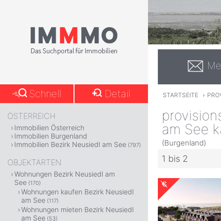
Me
Schnell
Detail
STARTSEITE
›
PRO
provision
ÖSTERREICH
am See k
Immobilien Österreich
Immobilien Burgenland
(Burgenland)
Immobilien Bezirk Neusiedl am See
(797)
1 bis 2
OBJEKTARTEN
Wohnungen Bezirk Neusiedl am
See
(170)
Wohnungen kaufen Bezirk Neusiedl
am See
(117)
Wohnungen mieten Bezirk Neusiedl
am See
(53)