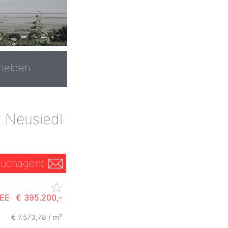
melden
k Neusiedl
uchagent
SEE
€ 395.200,-
€ 7.573,78 / m²