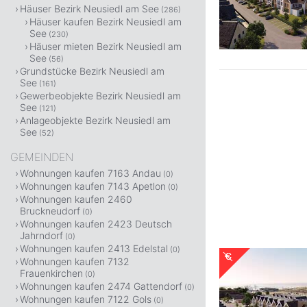
Häuser Bezirk Neusiedl am See
(286)
Häuser kaufen Bezirk Neusiedl am
See
(230)
Häuser mieten Bezirk Neusiedl am
See
(56)
Grundstücke Bezirk Neusiedl am
See
(161)
Gewerbeobjekte Bezirk Neusiedl am
See
(121)
Anlageobjekte Bezirk Neusiedl am
See
(52)
GEMEINDEN
Wohnungen kaufen 7163 Andau
(0)
Wohnungen kaufen 7143 Apetlon
(0)
Wohnungen kaufen 2460
Bruckneudorf
(0)
Wohnungen kaufen 2423 Deutsch
Jahrndorf
(0)
Wohnungen kaufen 2413 Edelstal
(0)
Wohnungen kaufen 7132
Frauenkirchen
(0)
Wohnungen kaufen 2474 Gattendorf
(0)
Wohnungen kaufen 7122 Gols
(0)