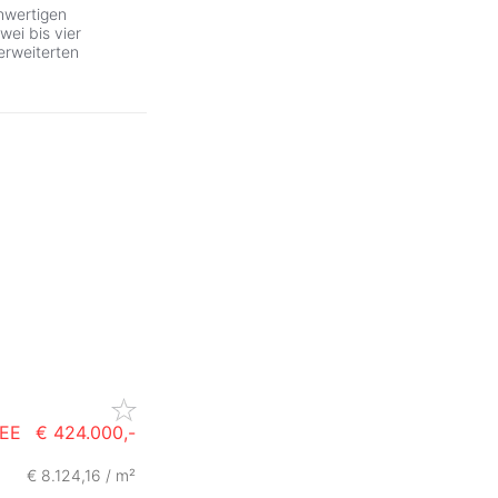
wertigen
ei bis vier
erweiterten
SEE
€ 424.000,-
€ 8.124,16 / m²