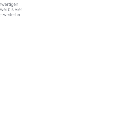
wertigen
ei bis vier
erweiterten