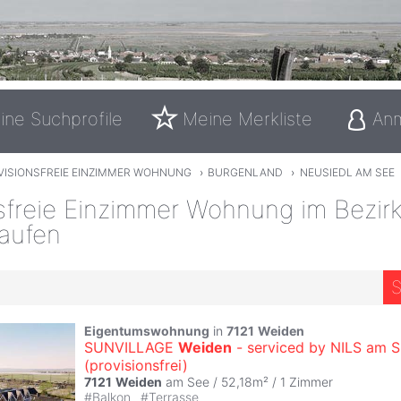
ine Suchprofile
Meine Merkliste
An
VISIONSFREIE EINZIMMER WOHNUNG
›
BURGENLAND
›
NEUSIEDL AM SEE
sfreie Einzimmer Wohnung im Bezir
aufen
S
Eigentumswohnung
in
7121
Weiden
SUNVILLAGE
Weiden
- serviced by NILS am 
(provisionsfrei)
7121
Weiden
am See / 52,18m² /
1 Zimmer
#
Balkon
#
Terrasse