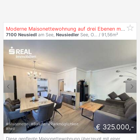
Moderne Maisonettewohnung auf drei Ebenen mit Balkon, Klimaanlage und eigenem Stellplatz
7100
Neusiedl
am See,
Neusiedler
See, O... / 91,56m²
#
Maisonette
#
Balkon
#
Parkmöglichkeit
€ 325.000,-
#
hell
Diese gepflegte Maisonettewohnung überzeugt mit einer