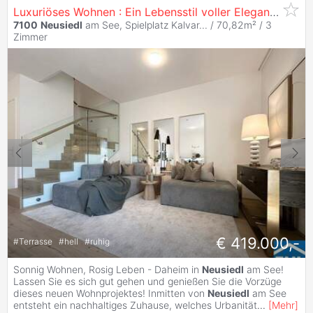
Luxuriöses Wohnen : Ein Lebensstil voller Eleganz und Komfort!
7100
Neusiedl
am See, Spielplatz Kalvar... / 70,82m² /
3
Zimmer
€ 419.000,-
#
Terrasse
#
hell
#
ruhig
Sonnig Wohnen, Rosig Leben - Daheim in
Neusiedl
am See!
Lassen Sie es sich gut gehen und genießen Sie die Vorzüge
dieses neuen Wohnprojektes! Inmitten von
Neusiedl
am See
entsteht ein nachhaltiges Zuhause, welches Urbanität
...
[
Mehr
]