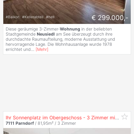
€ 299.000,-
#
Balkon
#
Kellerabteil
#
hell
Diese geräumige 3-Zimmer-
Wohnung
in der beliebten
Stadtgemeinde
Neusiedl
am See überzeugt durch ihre
durchdachte Raumaufteilung, moderne Ausstattung und
hervorragende Lage. Die Wohnhausanlage wurde 1978
errichtet und
...
[
Mehr
]
Ihr Sonnenplatz im Obergeschoss - 3 Zimmer mit Terrasse - EARLY-BIRD-PREIS
7111
Parndorf
/ 81,95m² /
3 Zimmer