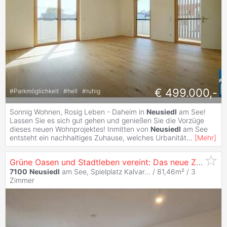
€ 499.000,-
#
Parkmöglichkeit
#
hell
#
ruhig
Sonnig Wohnen, Rosig Leben - Daheim in
Neusiedl
am See!
Lassen Sie es sich gut gehen und genießen Sie die Vorzüge
dieses neuen Wohnprojektes! Inmitten von
Neusiedl
am See
entsteht ein nachhaltiges Zuhause, welches Urbanität
...
[
Mehr
]
Grüne Oasen und Stadtleben vereint: Das neue Zuhause in
7100
Neusiedl
am See, Spielplatz Kalvar... / 81,46m² /
3
Zimmer