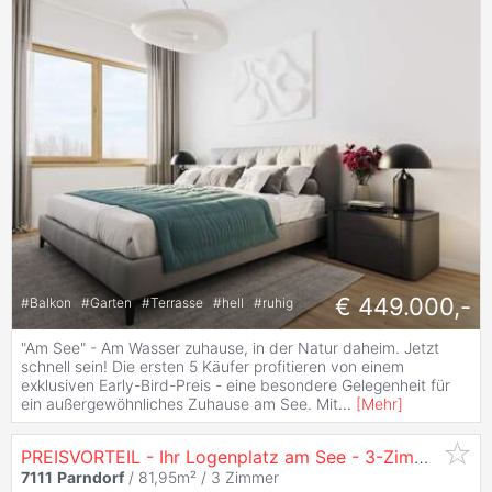
€ 449.000,-
#
Balkon
#
Garten
#
Terrasse
#
hell
#
ruhig
"Am See" - Am Wasser zuhause, in der Natur daheim. Jetzt
schnell sein! Die ersten 5 Käufer profitieren von einem
exklusiven Early-Bird-Preis - eine besondere Gelegenheit für
ein außergewöhnliches Zuhause am See. Mit
...
[
Mehr
]
PREISVORTEIL - Ihr Logenplatz am See - 3-Zimmer-
Woh
7111
Parndorf
/ 81,95m² /
3 Zimmer