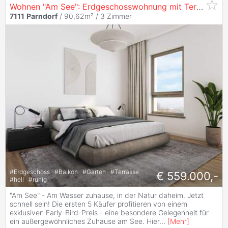
Wohnen "Am See": Erdgeschosswohnung mit Terrasse und Eigengarten - Jetzt PREISVORTEIL sichern!
7111
Parndorf
/ 90,62m² /
3 Zimmer
#
Erdgeschoss
#
Balkon
#
Garten
#
Terrasse
€ 559.000,-
#
hell
#
ruhig
"Am See" - Am Wasser zuhause, in der Natur daheim. Jetzt
schnell sein! Die ersten 5 Käufer profitieren von einem
exklusiven Early-Bird-Preis - eine besondere Gelegenheit für
ein außergewöhnliches Zuhause am See. Hier
...
[
Mehr
]