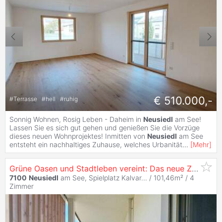
€ 510.000,-
#
Terrasse
#
hell
#
ruhig
Sonnig Wohnen, Rosig Leben - Daheim in
Neusiedl
am See!
Lassen Sie es sich gut gehen und genießen Sie die Vorzüge
dieses neuen Wohnprojektes! Inmitten von
Neusiedl
am See
entsteht ein nachhaltiges Zuhause, welches Urbanität
...
[
Mehr
]
Grüne Oasen und Stadtleben vereint: Das neue Zuhause in
7100
Neusiedl
am See, Spielplatz Kalvar... / 101,46m² /
4
Zimmer