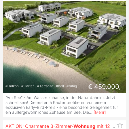
€ 459.000,-
#
Balkon
#
Garten
#
Terrasse
#
hell
#
ruhig
"Am See" - Am Wasser zuhause, in der Natur daheim. Jetzt
schnell sein! Die ersten 5 Käufer profitieren von einem
exklusiven Early-Bird-Preis - eine besondere Gelegenheit für
ein außergewöhnliches Zuhause am See. Die
...
[
Mehr
]
AKTION: Charmante 3-Zimmer-
Wohnung
mit 12 m² Terrasse