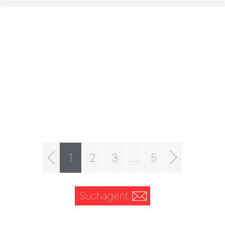
1
2
3
...
5
Suchagent