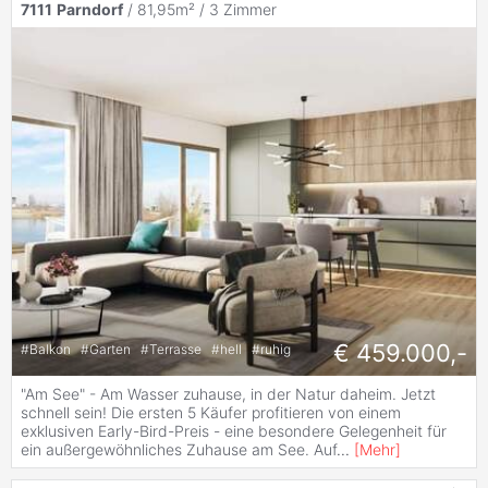
7111
Parndorf
/ 81,95m² /
3 Zimmer
€ 459.000,-
#
Balkon
#
Garten
#
Terrasse
#
hell
#
ruhig
"Am See" - Am Wasser zuhause, in der Natur daheim. Jetzt
schnell sein! Die ersten 5 Käufer profitieren von einem
exklusiven Early-Bird-Preis - eine besondere Gelegenheit für
ein außergewöhnliches Zuhause am See. Auf
...
[
Mehr
]