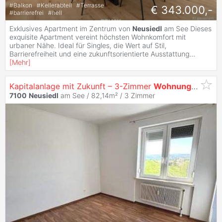
#
Balkon
#
Kellerabteil
#
Terrasse
€ 343.000,-
#
barrierefrei
#
hell
Exklusives Apartment im Zentrum von
Neusiedl
am See Dieses
exquisite Apartment vereint höchsten Wohnkomfort mit
urbaner Nähe. Ideal für Singles, die Wert auf Stil,
Barrierefreiheit und eine zukunftsorientierte Ausstattung
...
[
Mehr
]
Kapitalanlage mit Zukunft – 3-Zimmer
Wohnung
mit Log
7100
Neusiedl
am See / 82,14m² /
3 Zimmer