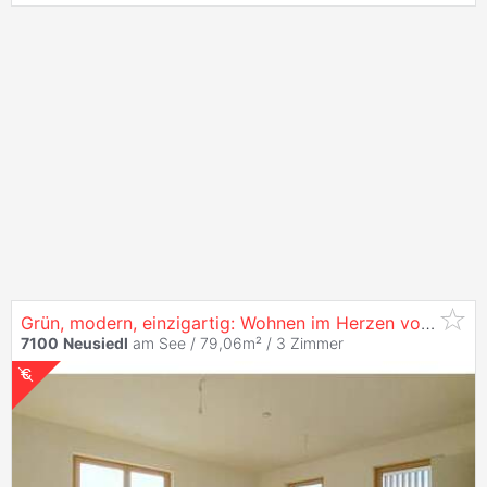
Grün, modern, einzigartig: Wohnen im Herzen von
Neusi
7100
Neusiedl
am See / 79,06m² /
3 Zimmer