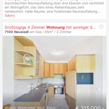
durchdachten Raumaufteilung über drei Ebenen und vermittelt
ein Wohngefühl, das dem eines Reihenhauses sehr
nahekommt. Helle Räume, eine funktionale Raumaufteilung
...
[
Mehr
]
Großzügige 4 Zimmer
Wohnung
mit sonniger Südwest Loggia und Waldblick
7100
Neusiedl
am See / 85m² /
4 Zimmer
€ 315.000,-
#
Balkon
#
Kellerabteil
#
hell
#
ruhig