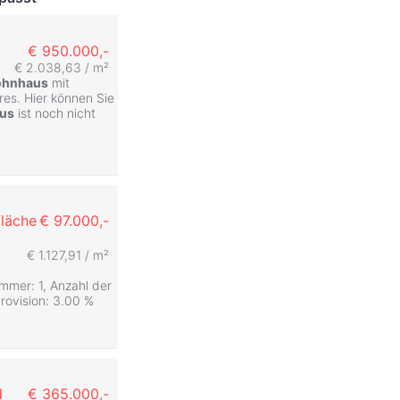
€ 950.000,-
€ 2.038,63 / m²
hnhaus
mit
res. Hier können Sie
us
ist noch nicht
läche
€ 97.000,-
€ 1.127,91 / m²
mmer: 1, Anzahl der
rovision: 3.00 %
d
€ 365.000,-