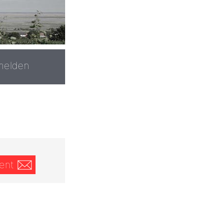
melden
ent