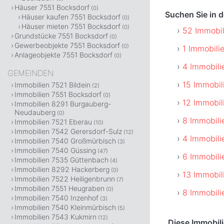
Häuser 7551 Bocksdorf
(0)
Suchen Sie in 
Häuser kaufen 7551 Bocksdorf
(0)
Häuser mieten 7551 Bocksdorf
(0)
52 Immobil
Grundstücke 7551 Bocksdorf
(0)
Gewerbeobjekte 7551 Bocksdorf
(0)
1 Immobili
Anlageobjekte 7551 Bocksdorf
(0)
4 Immobili
GEMEINDEN
15 Immobil
Immobilien 7521 Bildein
(2)
Immobilien 7551 Bocksdorf
(0)
12 Immobil
Immobilien 8291 Burgauberg-
Neudauberg
(0)
8 Immobili
Immobilien 7521 Eberau
(10)
Immobilien 7542 Gerersdorf-Sulz
(12)
4 Immobili
Immobilien 7540 Großmürbisch
(3)
Immobilien 7540 Güssing
(47)
6 Immobili
Immobilien 7535 Güttenbach
(4)
Immobilien 8292 Hackerberg
(0)
13 Immobil
Immobilien 7522 Heiligenbrunn
(7)
Immobilien 7551 Heugraben
(0)
8 Immobili
Immobilien 7540 Inzenhof
(3)
Immobilien 7540 Kleinmürbisch
(5)
Immobilien 7543 Kukmirn
(12)
Diese Immobil