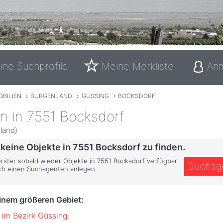
ine Suchprofile
Meine Merkliste
An
OBILIEN
›
BURGENLAND
›
GÜSSING
›
BOCKSDORF
n in 7551 Bocksdorf
land)
 keine Objekte in 7551 Bocksdorf zu finden.
 erster sobald wieder Objekte in 7551 Bocksdorf verfügbar
Suchag
ich einen Suchagenten anlegen
einem größeren Gebiet:
 im Bezirk Güssing