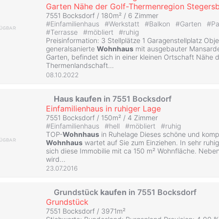
Garten Nähe der Golf-Thermenregion Stegers
7551 Bocksdorf / 180m² /
6 Zimmer
#
Einfamilienhaus
#
Werkstatt
#
Balkon
#
Garten
#
Pa
#
Terrasse
#
möbliert
#
ruhig
Preisinformation: 3 Stellplätze 1 Garagenstellplatz Obj
generalsanierte
Wohnhaus
mit ausgebauter Mansard
Garten, befindet sich in einer kleinen Ortschaft Nähe 
Thermenlandschaft...
08.10.2022
Haus
kaufen
in 7551 Bocksdorf
Einfamilienhaus in ruhiger Lage
7551 Bocksdorf / 150m² /
4 Zimmer
#
Einfamilienhaus
#
hell
#
möbliert
#
ruhig
TOP-
Wohnhaus
in Ruhelage Dieses schöne und kompl
Wohnhaus
wartet auf Sie zum Einziehen. In sehr ruhig
sich diese Immobilie mit ca 150 m² Wohnfläche. Nebe
wird...
23.07.2016
Grundstück
kaufen
in 7551 Bocksdorf
Grundstück
7551 Bocksdorf / 3971m²