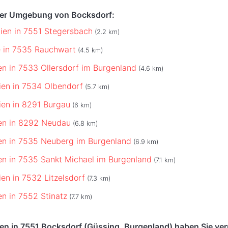
der Umgebung von Bocksdorf:
ien in 7551 Stegersbach
(2.2 km)
e in 7535 Rauchwart
(4.5 km)
en in 7533 Ollersdorf im Burgenland
(4.6 km)
ien in 7534 Olbendorf
(5.7 km)
ien in 8291 Burgau
(6 km)
en in 8292 Neudau
(6.8 km)
en in 7535 Neuberg im Burgenland
(6.9 km)
en in 7535 Sankt Michael im Burgenland
(7.1 km)
ien in 7532 Litzelsdorf
(7.3 km)
en in 7552 Stinatz
(7.7 km)
ien in 7551 Bocksdorf (Güssing, Burgenland) haben Sie ve