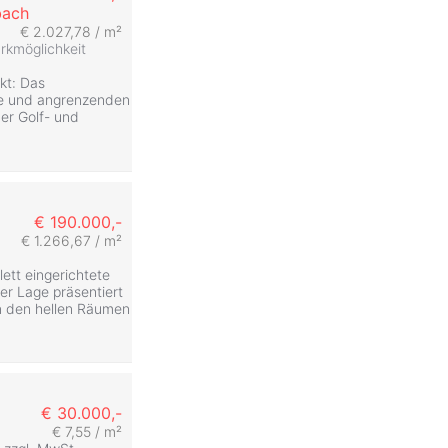
bach
€ 2.027,78 / m²
rkmöglichkeit
ekt: Das
e und angrenzenden
der Golf- und
€ 190.000,-
€ 1.266,67 / m²
ett eingerichtete
er Lage präsentiert
n den hellen Räumen
€ 30.000,-
€ 7,55 / m²