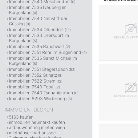
Immobilien 7540 Moschendorf
(0)
Immobilien 7535 Neuberg im
Burgenland
(4)
Immobilien 7540 Neustift bei
Güssing
(0)
Immobilien 7534 Olbendorf
(15)
Immobilien 7533 Ollersdorf im
Burgenland
(5)
Immobilien 7535 Rauchwart
(2)
Immobilien 7551 Rohr im Burgenland
(0)
Immobilien 7535 Sankt Michael im
Burgenland
(6)
Immobilien 7551 Stegersbach
(52)
Immobilien 7552 Stinatz
(8)
Immobilien 7522 Strem
(12)
Immobilien 7540 Tobaj
(2)
Immobilien 7540 Tschanigraben
(0)
Immobilien 8293 Wörterberg
(6)
IMMMO ENTDECKEN
5133 kaufen
immobilien neumarkt kaufen
altbauwohnung mieten wien
miethäuser bad aussee
2 zimmer wien kurzfristige