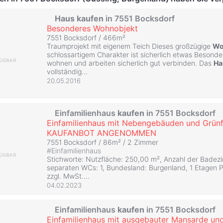
Haus
kaufen
in 7551 Bocksdorf
Besonderes Wohnobjekt
7551 Bocksdorf / 466m²
Traumprojekt mit eigenem Teich Dieses großzügige
Wo
schlossartigem Charakter ist sicherlich etwas Besonde
wohnen und arbeiten sicherlich gut verbinden. Das
Ha
vollständig...
20.05.2016
Einfamilienhaus
kaufen
in 7551 Bocksdorf
Einfamilienhaus mit Nebengebäuden und Grünf
KAUFANBOT ANGENOMMEN
7551 Bocksdorf / 86m² /
2 Zimmer
#
Einfamilienhaus
Stichworte: Nutzfläche: 250,00 m², Anzahl der Badezi
separaten WCs: 1, Bundesland: Burgenland, 1 Etagen P
zzgl. MwSt....
04.02.2023
Einfamilienhaus
kaufen
in 7551 Bocksdorf
Einfamilienhaus mit ausgebauter Mansarde un