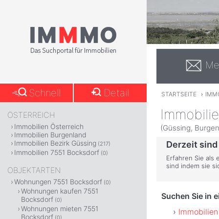
Me
Schnell
Detail
STARTSEITE
›
IMM
Immobilie
ÖSTERREICH
Immobilien Österreich
(Güssing, Burgen
Immobilien Burgenland
Immobilien Bezirk Güssing
Derzeit sind
(217)
Immobilien 7551 Bocksdorf
(0)
Erfahren Sie als
sind indem sie s
OBJEKTARTEN
Wohnungen 7551 Bocksdorf
(0)
Wohnungen kaufen 7551
Suchen Sie in 
Bocksdorf
(0)
Wohnungen mieten 7551
Immobilien
Bocksdorf
(0)