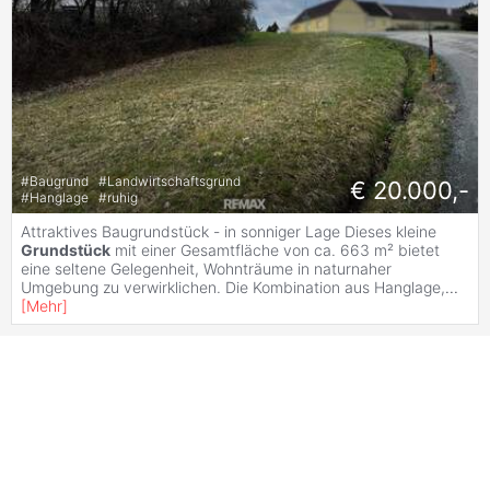
#
Baugrund
#
Landwirtschaftsgrund
€ 20.000,-
#
Hanglage
#
ruhig
Attraktives Baugrundstück - in sonniger Lage Dieses kleine
Grundstück
mit einer Gesamtfläche von ca. 663 m² bietet
eine seltene Gelegenheit, Wohnträume in naturnaher
Umgebung zu verwirklichen. Die Kombination aus Hanglage,
...
[
Mehr
]