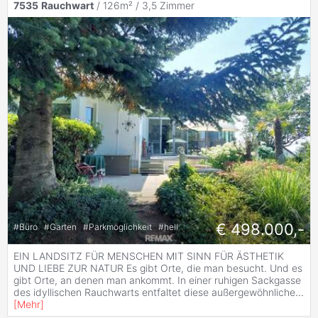
7535
Rauchwart
/ 126m² /
3,5 Zimmer
€ 498.000,-
#
Büro
#
Garten
#
Parkmöglichkeit
#
hell
EIN LANDSITZ FÜR MENSCHEN MIT SINN FÜR ÄSTHETIK
UND LIEBE ZUR NATUR Es gibt Orte, die man besucht. Und es
gibt Orte, an denen man ankommt. In einer ruhigen Sackgasse
des idyllischen Rauchwarts entfaltet diese außergewöhnliche
...
[
Mehr
]