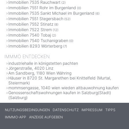
Immobilien 7535 Rauchwart
(2)
Immobilien 7551 Rohr im Burgenland
(0)
Immobilien 7535 Sankt Michael im Burgenland
(6)
Immobilien 7551 Stegersbach
(52)
Immobilien 7552 Stinatz
(8)
Immobilien 7522 Strem
(12)
Immobilien 7540 Tobaj
(2)
Immobilien 7540 Tschanigraben
(0)
Immobilien 8293 Wörterberg
(7)
IMMMO ENTDECKEN
industriehalle in königstetten pachten
Jörgerstraße, 4020 Linz
Am Sandberg, 1180 Wien Währing
Häuser in 8720 St. Margarethen bei Knittelfeld (Murtal,
Steiermark)
mommsengasse, 1040 wien wieden altbauwohnung kaufen
Genossenschaftswohnungen kaufen in Salzburg(Stadt)
(Salzburg)
NUTZUNGSBEDINGUNGEN
DATENSCHUTZ
IMPRESSUM
TIPPS
IMMMO-APP
ANZEIGE AUFGEBEN