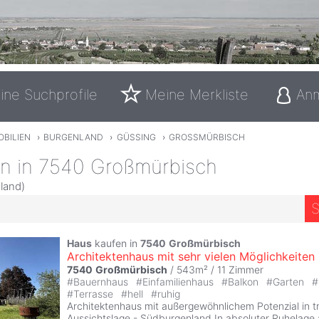
ine Suchprofile
Meine Merkliste
An
OBILIEN
›
BURGENLAND
›
GÜSSING
›
GROSSMÜRBISCH
en in 7540 Großmürbisch
land)
S
Haus
kaufen in
7540
Großmürbisch
Architektenhaus mit sehr vielen Möglichkeiten
7540
Großmürbisch
/ 543m² /
11 Zimmer
#
Bauernhaus
#
Einfamilienhaus
#
Balkon
#
Garten
#
#
Terrasse
#
hell
#
ruhig
Architektenhaus mit außergewöhnlichem Potenzial in t
Aussichtslage - Südburgenland In absoluter Ruhelage 