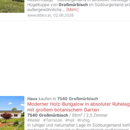
Hügelkuppe von
Großmürbisch
im Südburgenland präs
außergewöhnliche
...
[
Mehr
]
www.dibeo.at
,
02.06.2026
Haus
kaufen in
7540
Großmürbisch
Moderner Holz-Bungalow in absoluter Ruhelag
mit großem botanischem Garten
7540
Großmürbisch
/ 96m² /
2,5 Zimmer
#
Keller
#
Terrasse
#
hell
#
ruhig
In ruhiger und naturnaher Lage im Südburgenland befi
moderne Bungalow mit außergewöhnlich großzügigem