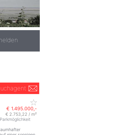
melden
uchagent
€ 1.495.000,-
€ 2.753,22 / m²
Parkmöglichkeit
raumhafter
auf einer sonnigen