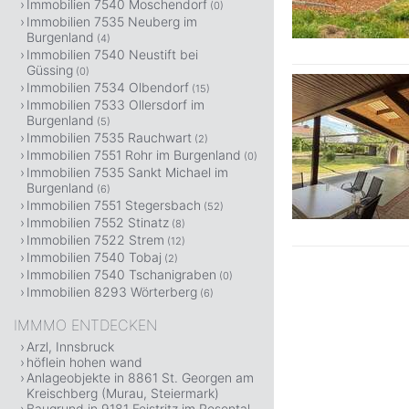
Immobilien 7540 Moschendorf
(0)
Immobilien 7535 Neuberg im
Burgenland
(4)
Immobilien 7540 Neustift bei
Güssing
(0)
Immobilien 7534 Olbendorf
(15)
Immobilien 7533 Ollersdorf im
Burgenland
(5)
Immobilien 7535 Rauchwart
(2)
Immobilien 7551 Rohr im Burgenland
(0)
Immobilien 7535 Sankt Michael im
Burgenland
(6)
Immobilien 7551 Stegersbach
(52)
Immobilien 7552 Stinatz
(8)
Immobilien 7522 Strem
(12)
Immobilien 7540 Tobaj
(2)
Immobilien 7540 Tschanigraben
(0)
Immobilien 8293 Wörterberg
(6)
IMMMO ENTDECKEN
Arzl, Innsbruck
höflein hohen wand
Anlageobjekte in 8861 St. Georgen am
Kreischberg (Murau, Steiermark)
Baugrund in 9181 Feistritz im Rosental