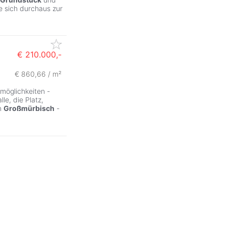
 sich durchaus zur
€ 210.000,-
€ 860,66 / m²
möglichkeiten -
le, die Platz,
in
Großmürbisch
-