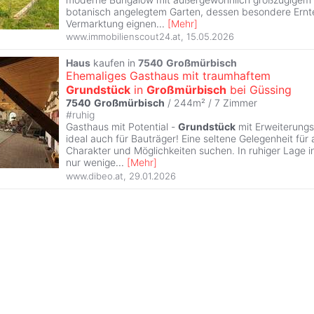
botanisch angelegtem Garten, dessen besondere Ernte
Vermarktung eignen
...
[
Mehr
]
www.immobilienscout24.at
,
15.05.2026
Haus
kaufen in
7540
Großmürbisch
Ehemaliges Gasthaus mit traumhaftem
Grundstück
in
Großmürbisch
bei Güssing
7540
Großmürbisch
/ 244m² /
7 Zimmer
#
ruhig
Gasthaus mit Potential -
Grundstück
mit Erweiterungs
ideal auch für Bauträger! Eine seltene Gelegenheit für al
Charakter und Möglichkeiten suchen. In ruhiger Lage 
nur wenige
...
[
Mehr
]
www.dibeo.at
,
29.01.2026