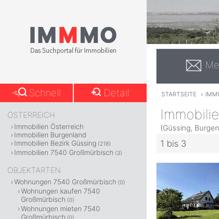
Me
Schnell
Detail
STARTSEITE
›
IMM
Immobili
ÖSTERREICH
Immobilien Österreich
(Güssing, Burgen
Immobilien Burgenland
1 bis 3
Immobilien Bezirk Güssing
(218)
Immobilien 7540 Großmürbisch
(3)
OBJEKTARTEN
Wohnungen 7540 Großmürbisch
(0)
Wohnungen kaufen 7540
Großmürbisch
(0)
Wohnungen mieten 7540
Großmürbisch
(0)