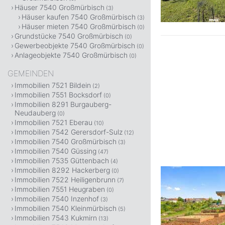
Häuser 7540 Großmürbisch
(3)
Häuser kaufen 7540 Großmürbisch
(3)
Häuser mieten 7540 Großmürbisch
(0)
Grundstücke 7540 Großmürbisch
(0)
Gewerbeobjekte 7540 Großmürbisch
(0)
Anlageobjekte 7540 Großmürbisch
(0)
GEMEINDEN
Immobilien 7521 Bildein
(2)
Immobilien 7551 Bocksdorf
(0)
Immobilien 8291 Burgauberg-
Neudauberg
(0)
Immobilien 7521 Eberau
(10)
Immobilien 7542 Gerersdorf-Sulz
(12)
Immobilien 7540 Großmürbisch
(3)
Immobilien 7540 Güssing
(47)
Immobilien 7535 Güttenbach
(4)
Immobilien 8292 Hackerberg
(0)
Immobilien 7522 Heiligenbrunn
(7)
Immobilien 7551 Heugraben
(0)
Immobilien 7540 Inzenhof
(3)
Immobilien 7540 Kleinmürbisch
(5)
Immobilien 7543 Kukmirn
(13)