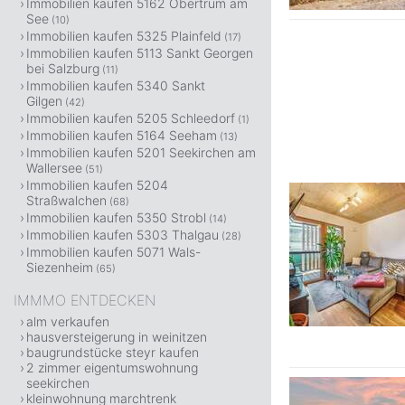
Immobilien kaufen 5162 Obertrum am
See
(10)
Immobilien kaufen 5325 Plainfeld
(17)
Immobilien kaufen 5113 Sankt Georgen
bei Salzburg
(11)
Immobilien kaufen 5340 Sankt
Gilgen
(42)
Immobilien kaufen 5205 Schleedorf
(1)
Immobilien kaufen 5164 Seeham
(13)
Immobilien kaufen 5201 Seekirchen am
Wallersee
(51)
Immobilien kaufen 5204
Straßwalchen
(68)
Immobilien kaufen 5350 Strobl
(14)
Immobilien kaufen 5303 Thalgau
(28)
Immobilien kaufen 5071 Wals-
Siezenheim
(65)
IMMMO ENTDECKEN
alm verkaufen
hausversteigerung in weinitzen
baugrundstücke steyr kaufen
2 zimmer eigentumswohnung
seekirchen
kleinwohnung marchtrenk