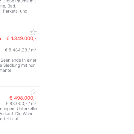
2 Große Räume mit
he, Bad,
: Parkett- und
n
€ 1.349.000,-
€ 8.484,28 / m²
Seenlands In einer
te Siedlung mit nur
rmante
€ 498.000,-
€ 83.000,- / m²
eringem Unterkeller
erkauf. Die Wohn-
rteilt auf