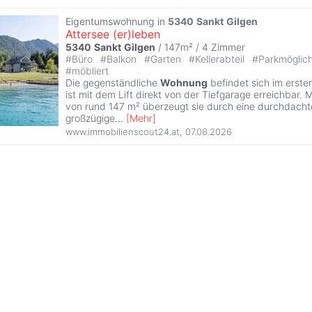
Eigentumswohnung in
5340
Sankt
Gilgen
Attersee (er)leben
5340
Sankt
Gilgen
/ 147m² /
4 Zimmer
#
Büro
#
Balkon
#
Garten
#
Kellerabteil
#
Parkmöglic
#
möbliert
Die gegenständliche
Wohnung
befindet sich im erst
ist mit dem Lift direkt von der Tiefgarage erreichbar. 
von rund 147 m² überzeugt sie durch eine durchdachte
großzügige
...
[
Mehr
]
www.immobilienscout24.at
,
07.08.2026