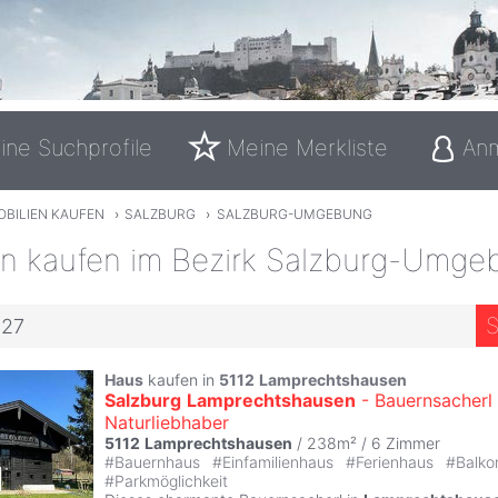
ine Suchprofile
Meine Merkliste
An
OBILIEN KAUFEN
›
SALZBURG
›
SALZBURG-UMGEBUNG
en kaufen im Bezirk Salzburg-Umge
S
027
Haus
kaufen in
5112
Lamprechtshausen
Salzburg
Lamprechtshausen
- Bauernsacherl 
Naturliebhaber
5112
Lamprechtshausen
/ 238m² /
6 Zimmer
#
Bauernhaus
#
Einfamilienhaus
#
Ferienhaus
#
Balk
#
Parkmöglichkeit