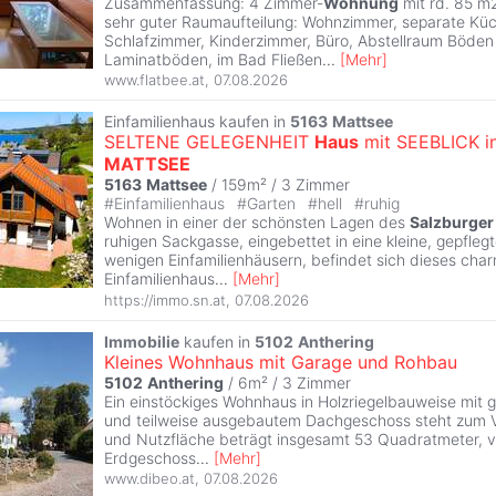
Zusammenfassung: 4 Zimmer-
Wohnung
mit rd. 85 m
sehr guter Raumaufteilung: Wohnzimmer, separate Küc
Schlafzimmer, Kinderzimmer, Büro, Abstellraum Böden 
Laminatböden, im Bad Fließen
...
[
Mehr
]
www.flatbee.at
,
07.08.2026
Einfamilienhaus kaufen in
5163
Mattsee
SELTENE GELEGENHEIT
Haus
mit SEEBLICK i
MATTSEE
5163
Mattsee
/ 159m² /
3 Zimmer
#
Einfamilienhaus
#
Garten
#
hell
#
ruhig
Wohnen in einer der schönsten Lagen des
Salzburger
ruhigen Sackgasse, eingebettet in eine kleine, gepfleg
wenigen Einfamilienhäusern, befindet sich dieses cha
Einfamilienhaus
...
[
Mehr
]
https://immo.sn.at
,
07.08.2026
Immobilie
kaufen in
5102
Anthering
Kleines Wohnhaus mit Garage und Rohbau
5102
Anthering
/ 6m² /
3 Zimmer
Ein einstöckiges Wohnhaus in Holzriegelbauweise mit g
und teilweise ausgebautem Dachgeschoss steht zum V
und Nutzfläche beträgt insgesamt 53 Quadratmeter, ve
Erdgeschoss
...
[
Mehr
]
www.dibeo.at
,
07.08.2026