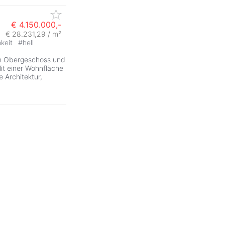
€ 4.150.000,-
€ 28.231,29 / m²
hkeit
#
hell
en Obergeschoss und
Mit einer Wohnfläche
 Architektur,