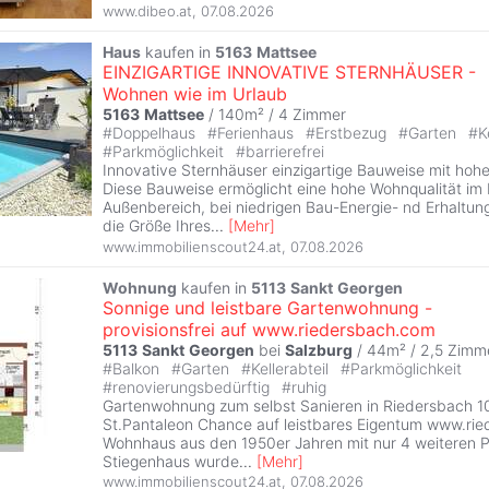
www.dibeo.at
,
07.08.2026
Haus
kaufen in
5163
Mattsee
EINZIGARTIGE INNOVATIVE STERNHÄUSER -
Wohnen wie im Urlaub
5163
Mattsee
/ 140m² /
4 Zimmer
#
Doppelhaus
#
Ferienhaus
#
Erstbezug
#
Garten
#
K
#
Parkmöglichkeit
#
barrierefrei
Innovative Sternhäuser einzigartige Bauweise mit hohe
Diese Bauweise ermöglicht eine hohe Wohnqualität im
Außenbereich, bei niedrigen Bau-Energie- nd Erhaltun
die Größe Ihres
...
[
Mehr
]
www.immobilienscout24.at
,
07.08.2026
Wohnung
kaufen in
5113
Sankt
Georgen
Sonnige und leistbare Gartenwohnung -
provisionsfrei auf www.riedersbach.com
5113
Sankt
Georgen
bei
Salzburg
/ 44m² /
2,5 Zimm
#
Balkon
#
Garten
#
Kellerabteil
#
Parkmöglichkeit
#
renovierungsbedürftig
#
ruhig
Gartenwohnung zum selbst Sanieren in Riedersbach 1
St.Pantaleon Chance auf leistbares Eigentum www.ri
Wohnhaus aus den 1950er Jahren mit nur 4 weiteren P
Stiegenhaus wurde
...
[
Mehr
]
www.immobilienscout24.at
,
07.08.2026