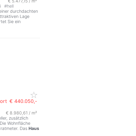
€ 5.477,15 / m²
ei
#
hell
einer durchdachten
ttraktiven Lage
tet Sie ein
ort
€ 440.050,-
€ 8.980,61 / m²
ler, zusätzlich
Die Wohnfläche
dratmeter. Das
Haus