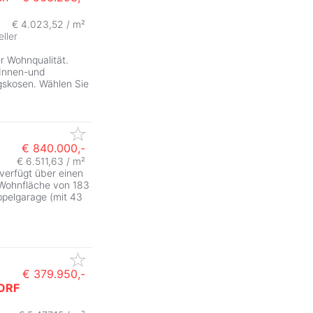
€ 4.023,52 / m²
eller
r Wohnqualität.
 Innen-und
gskosen. Wählen Sie
€ 840.000,-
€ 6.511,63 / m²
 verfügt über einen
 Wohnfläche von 183
ppelgarage (mit 43
€ 379.950,-
ORF