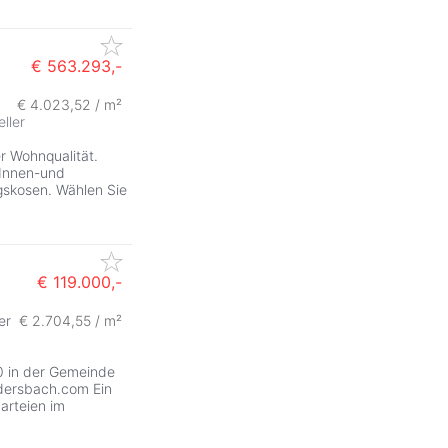
€ 563.293,-
€ 4.023,52 / m²
eller
r Wohnqualität.
 Innen-und
gskosen. Wählen Sie
€ 119.000,-
er
€ 2.704,55 / m²
0 in der Gemeinde
edersbach.com Ein
arteien im