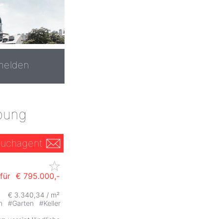
melden
bung
uchagent
für
€ 795.000,-
€ 3.340,34 / m²
on
#
Garten
#
Keller