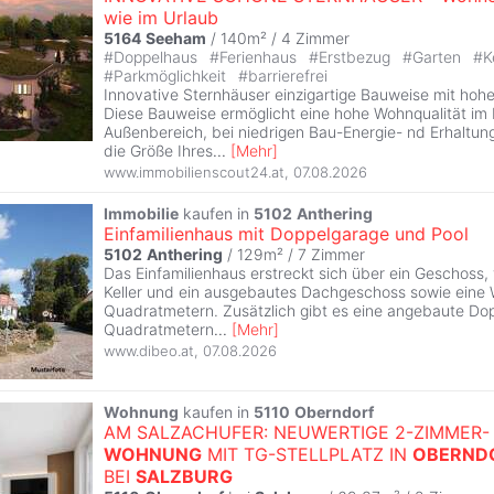
wie im Urlaub
5164
Seeham
/ 140m² /
4 Zimmer
#
Doppelhaus
#
Ferienhaus
#
Erstbezug
#
Garten
#
K
#
Parkmöglichkeit
#
barrierefrei
Innovative Sternhäuser einzigartige Bauweise mit hohe
Diese Bauweise ermöglicht eine hohe Wohnqualität im
Außenbereich, bei niedrigen Bau-Energie- nd Erhaltun
die Größe Ihres
...
[
Mehr
]
www.immobilienscout24.at
,
07.08.2026
Immobilie
kaufen in
5102
Anthering
Einfamilienhaus mit Doppelgarage und Pool
5102
Anthering
/ 129m² /
7 Zimmer
Das Einfamilienhaus erstreckt sich über ein Geschoss,
Keller und ein ausgebautes Dachgeschoss sowie eine
Quadratmetern. Zusätzlich gibt es eine angebaute Do
Quadratmetern
...
[
Mehr
]
www.dibeo.at
,
07.08.2026
Wohnung
kaufen in
5110
Oberndorf
AM SALZACHUFER: NEUWERTIGE 2-ZIMMER-
WOHNUNG
MIT TG-STELLPLATZ IN
OBERND
BEI
SALZBURG