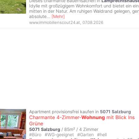
Dieses charmante Bauernsacherl in
Lamprechtshaus
Idylle mit großzügigem Wohnkomfort und bietet ein ei
mitten in der Natur. Am ruhigen Waldrand gelegen, gen
absolute
...
[
Mehr
]
www.immobilienscout24.at
,
07.08.2026
Apartment provisionsfrei kaufen in
5071
Salzburg
Charmante 4-Zimmer-
Wohnung
mit Blick Ins
Grüne
5071
Salzburg
/ 85m² /
4 Zimmer
#
Büro
#
WG-geeignet
#
Garten
#
hell