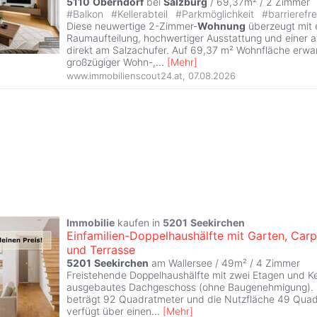
5110
Oberndorf
bei
Salzburg
/ 69,37m² /
2 Zimmer
#
Balkon
#
Kellerabteil
#
Parkmöglichkeit
#
barrierefr
Diese neuwertige 2-Zimmer-
Wohnung
überzeugt mit 
Raumaufteilung, hochwertiger Ausstattung und einer a
direkt am Salzachufer. Auf 69,37 m² Wohnfläche erwar
großzügiger Wohn-,
...
[
Mehr
]
www.immobilienscout24.at
,
07.08.2026
Immobilie
kaufen in
5201
Seekirchen
Einfamilien-Doppelhaushälfte mit Garten, Carp
und Terrasse
5201
Seekirchen
am Wallersee / 49m² /
4 Zimmer
Freistehende Doppelhaushälfte mit zwei Etagen und Kel
ausgebautes Dachgeschoss (ohne Baugenehmigung). 
beträgt 92 Quadratmeter und die Nutzfläche 49 Qua
verfügt über einen
...
[
Mehr
]