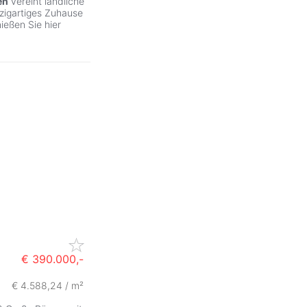
en
vereint ländliche
nzigartiges Zuhause
ießen Sie hier
€ 390.000,-
€ 4.588,24 / m²