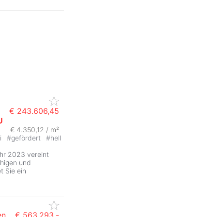
€ 243.606,45
U
€ 4.350,12 / m²
ei
#
gefördert
#
hell
r 2023 vereint
uhigen und
 Sie ein
en
€ 563.293,-