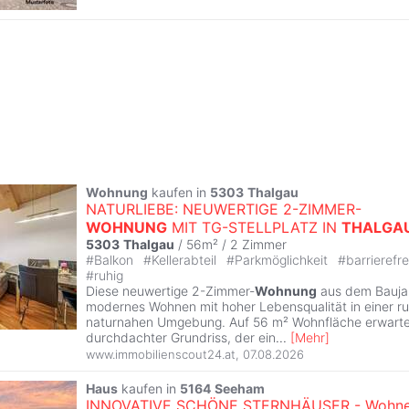
Wohnung
kaufen in
5303
Thalgau
NATURLIEBE: NEUWERTIGE 2-ZIMMER-
WOHNUNG
MIT TG-STELLPLATZ IN
THALGA
5303
Thalgau
/ 56m² /
2 Zimmer
#
Balkon
#
Kellerabteil
#
Parkmöglichkeit
#
barrierefr
#
ruhig
Diese neuwertige 2-Zimmer-
Wohnung
aus dem Baujah
modernes Wohnen mit hoher Lebensqualität in einer r
naturnahen Umgebung. Auf 56 m² Wohnfläche erwartet
durchdachter Grundriss, der ein
...
[
Mehr
]
www.immobilienscout24.at
,
07.08.2026
Haus
kaufen in
5164
Seeham
INNOVATIVE SCHÖNE STERNHÄUSER - Wohn