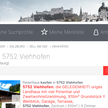
ine Suchprofile
Meine Merkliste
An
SER
›
SALZBURG
›
ZELL AM SEE
›
VIEHHOFEN
n 5752 Viehhofen
zburg)
S
Ferienhaus
kaufen
in
5752
Viehhofen
5752
Viehhofen
: die GELEGENHEIT! uriges
Landhaus mit viel Potential und
Zweitwohnsitzwidmung, 910m² Grundstück !!
Weitblick, Garage, Terrasse,
5752
Viehhofen
, Zentrum / 910m² /
4 Zimmer