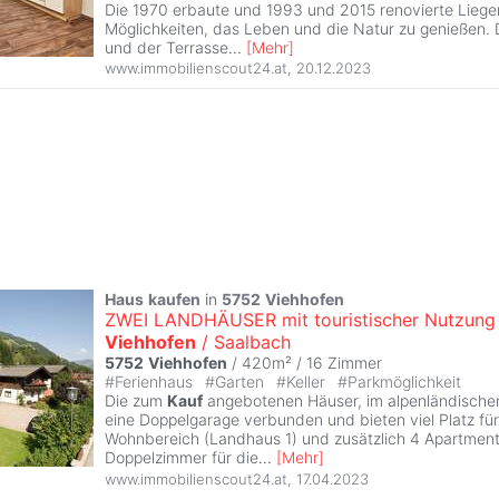
Die 1970 erbaute und 1993 und 2015 renovierte Liegen
Möglichkeiten, das Leben und die Natur zu genießen.
und der Terrasse
...
[
Mehr
]
www.immobilienscout24.at
,
20.12.2023
Haus
kaufen
in
5752
Viehhofen
ZWEI LANDHÄUSER mit touristischer Nutzung 
Viehhofen
/ Saalbach
5752
Viehhofen
/ 420m² /
16 Zimmer
#
Ferienhaus
#
Garten
#
Keller
#
Parkmöglichkeit
Die zum
Kauf
angebotenen Häuser, im alpenländischen 
eine Doppelgarage verbunden und bieten viel Platz fü
Wohnbereich (Landhaus 1) und zusätzlich 4 Apartment
Doppelzimmer für die
...
[
Mehr
]
www.immobilienscout24.at
,
17.04.2023