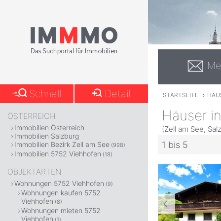
Me
Schnell
Detail
STARTSEITE
›
HÄU
Häuser i
ÖSTERREICH
Immobilien Österreich
(Zell am See, Sal
Immobilien Salzburg
1 bis 5
Immobilien Bezirk Zell am See
(998)
Immobilien 5752 Viehhofen
(18)
OBJEKTARTEN
Wohnungen 5752 Viehhofen
(9)
Wohnungen kaufen 5752
Viehhofen
(8)
Wohnungen mieten 5752
Viehhofen
(1)