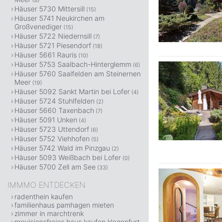
(8)
Häuser 5730 Mittersill
(15)
Häuser 5741 Neukirchen am
Großvenediger
(15)
Häuser 5722 Niedernsill
(7)
Häuser 5721 Piesendorf
(18)
Häuser 5661 Rauris
(10)
Häuser 5753 Saalbach-Hinterglemm
(6)
Häuser 5760 Saalfelden am Steinernen
Meer
(19)
Häuser 5092 Sankt Martin bei Lofer
(4)
Häuser 5724 Stuhlfelden
(2)
Häuser 5660 Taxenbach
(7)
Häuser 5091 Unken
(4)
Häuser 5723 Uttendorf
(6)
Häuser 5752 Viehhofen
(5)
Häuser 5742 Wald im Pinzgau
(2)
Häuser 5093 Weißbach bei Lofer
(0)
Häuser 5700 Zell am See
(33)
IMMMO ENTDECKEN
radenthein kaufen
familienhaus pamhagen mieten
zimmer in marchtrenk
provisionsfreies haus kaufen klagenfurt