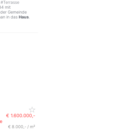
#
Terrasse
84 mit
n der Gemeinde
man in das
Haus
.
€ 1.600.000,-
e
€ 8.000,- / m²