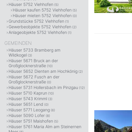
Häuser 5752 Viehhofen
(5)
Häuser kaufen 5752 Viehhofen
(5)
Häuser mieten 5752 Viehhofen
(0)
Grundstücke 5752 Viehhofen
(1)
Gewerbeobjekte 5752 Viehhofen
(2)
Anlageobjekte 5752 Viehhofen
(1)
GEMEINDEN
Häuser 5733 Bramberg am
Wildkogel
(3)
Häuser 5671 Bruck an der
Großglocknerstraße
(10)
Häuser 5652 Dienten am Hochkönig
(2)
Häuser 5672 Fusch an der
Großglocknerstraße
(0)
Häuser 5731 Hollersbach im Pinzgau
(12)
Häuser 5710 Kaprun
(10)
Häuser 5743 Krimml
(3)
Häuser 5651 Lend
(0)
Häuser 5771 Leogang
(6)
Häuser 5090 Lofer
(8)
Häuser 5751 Maishofen
(5)
Häuser 5761 Maria Alm am Steinernen
Meer