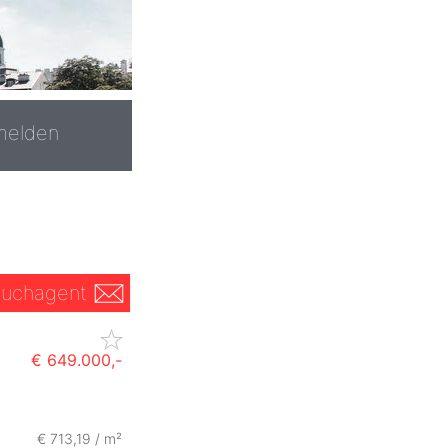
melden
uchagent
€ 649.000,-
ZurÃ
€ 713,19 / m²