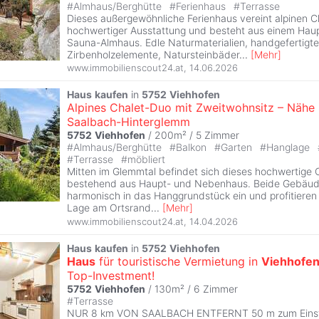
#
Almhaus/Berghütte
#
Ferienhaus
#
Terrasse
Dieses außergewöhnliche Ferienhaus vereint alpinen 
hochwertiger Ausstattung und besteht aus einem Hau
Sauna-Almhaus. Edle Naturmaterialien, handgefertigte
Zirbenholzelemente, Natursteinbäder
...
[
Mehr
]
www.immobilienscout24.at
,
14.06.2026
Haus
kaufen
in
5752
Viehhofen
Alpines Chalet-Duo mit Zweitwohnsitz – Nähe
Saalbach-Hinterglemm
5752
Viehhofen
/ 200m² /
5 Zimmer
#
Almhaus/Berghütte
#
Balkon
#
Garten
#
Hanglage
#
Terrasse
#
möbliert
Mitten im Glemmtal befindet sich dieses hochwertige
bestehend aus Haupt- und Nebenhaus. Beide Gebäud
harmonisch in das Hanggrundstück ein und profitieren
Lage am Ortsrand
...
[
Mehr
]
www.immobilienscout24.at
,
14.04.2026
Haus
kaufen
in
5752
Viehhofen
Haus
für touristische Vermietung in
Viehhofe
Top-Investment!
5752
Viehhofen
/ 130m² /
6 Zimmer
#
Terrasse
NUR 8 km VON SAALBACH ENTFERNT 50 m zum Einstie