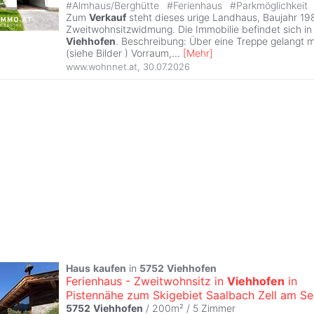
#
Almhaus/Berghütte
#
Ferienhaus
#
Parkmöglichkeit
Zum
Verkauf
steht dieses urige Landhaus, Baujahr 19
Zweitwohnsitzwidmung. Die Immobilie befindet sich i
Viehhofen
. Beschreibung: Über eine Treppe gelangt 
(siehe Bilder ) Vorraum,
...
[
Mehr
]
www.wohnnet.at
,
30.07.2026
Haus
kaufen
in
5752
Viehhofen
Ferienhaus - Zweitwohnsitz in
Viehhofen
in
Pistennähe zum Skigebiet Saalbach Zell am Se
5752
Viehhofen
/ 200m² /
5 Zimmer