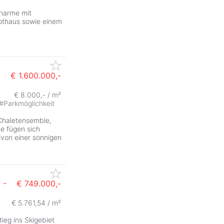
Charme mit
pthaus sowie einem
€ 1.600.000,-
€ 8.000,- / m²
#
Parkmöglichkeit
 Chaletensemble,
e fügen sich
 von einer sonnigen
n
-
€ 749.000,-
€ 5.761,54 / m²
g ins Skigebiet