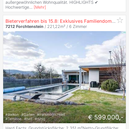
außergewöhnlichen Wohnqualität. HIGHLIGHTS ✔
Hochwertige
...
[
Mehr
]
Bieterverfahren bis 15.8: Exklusives Familiendomizil mit Gartenparadies
7212
Forchtenstein
/ 221,22m² /
6 Zimmer
#
Balkon
#
Garten
#
Parkmöglichkeit
€ 599.000,-
#
Terrasse
#
hell
#
ruhig
Hard Facts: Grundstücksfläche: 2.351 m²Netto-Grundfläche: