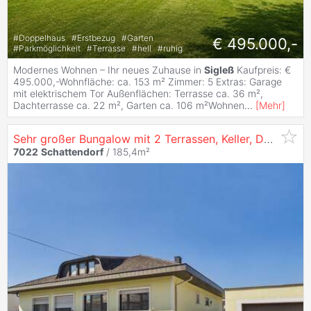
#
Doppelhaus
#
Erstbezug
#
Garten
€ 495.000,-
#
Parkmöglichkeit
#
Terrasse
#
hell
#
ruhig
Modernes Wohnen – Ihr neues Zuhause in
Sigleß
Kaufpreis: €
495.000,-Wohnfläche: ca. 153 m² Zimmer: 5 Extras: Garage
mit elektrischem Tor Außenflächen: Terrasse ca. 36 m²,
Dachterrasse ca. 22 m², Garten ca. 106 m²Wohnen
...
[
Mehr
]
Sehr großer Bungalow mit 2 Terrassen, Keller, Dachausbaureserve, Garage mit 2 Stellplätzen
7022
Schattendorf
/ 185,4m²