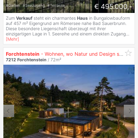
€ 495.000,-
#
Garten
#
Seezugang
#
Terrasse
Zum
Verkauf
steht ein charmantes
Haus
in Bungalowbauform
auf 457 m² Eigengrund am Römersee nahe Bad Sauerbrunn.
Diese besondere Liegenschaft überzeugt mit ihrer
einzigartigen Lage in 1. Seereihe und einem direkten Zugang
...
[
Mehr
]
Forchtenstein
- Wohnen, wo Natur und Design sich Begegnen ihr Traumhaus mit Garten, Pool und Beeindruckendem Weitblick
7212
Forchtenstein
/ 72m²