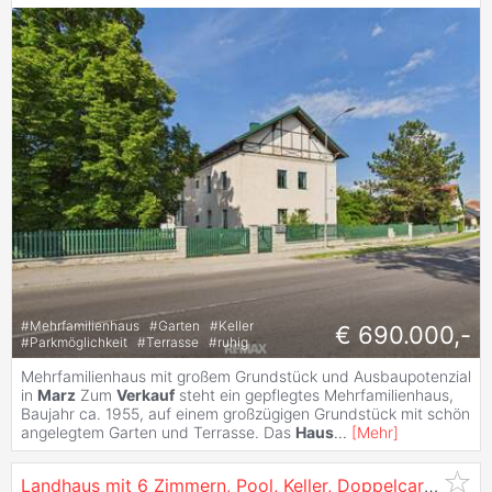
#
Mehrfamilienhaus
#
Garten
#
Keller
€ 690.000,-
#
Parkmöglichkeit
#
Terrasse
#
ruhig
Mehrfamilienhaus mit großem Grundstück und Ausbaupotenzial
in
Marz
Zum
Verkauf
steht ein gepflegtes Mehrfamilienhaus,
Baujahr ca. 1955, auf einem großzügigen Grundstück mit schön
angelegtem Garten und Terrasse. Das
Haus
...
[
Mehr
]
Landhaus mit 6 Zimmern, Pool, Keller, Doppelcarport und großer Sommerterrasse