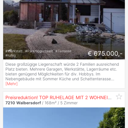
#
Werkstatt
#
Parkmöglichkeit
#
Terrasse
€ 675.000,-
#
ruhig
Diese großzügige Liegenschaft würde 2 Familien ausreichend
Platz bieten. Mehrere Garagen, Werkstätte, Lagerräume etc.
bieten genügend Möglichkeiten für div. Hobbys. Im
Nebengebäude mit Sommer Küche und Schattenterasse
...
[
Mehr
]
Preisreduktion! TOP RUHELAGE MIT 2 WOHNEIHEITEN, SÜD-WEST GARTEN UND PANORAMA-TERRASSE
7210
Walbersdorf
/ 168m² /
5 Zimmer