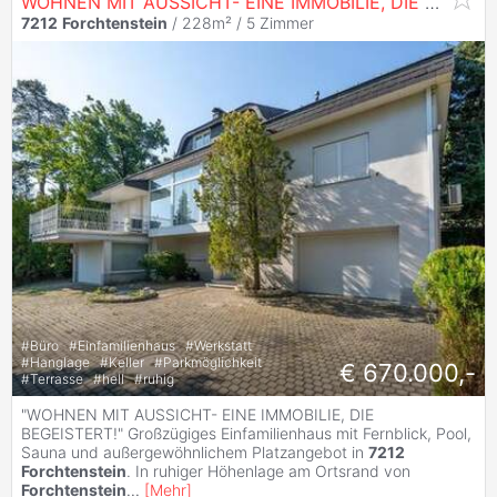
WOHNEN MIT AUSSICHT- EINE IMMOBILIE, DIE BEGEISTERT!
7212
Forchtenstein
/ 228m² /
5 Zimmer
#
Büro
#
Einfamilienhaus
#
Werkstatt
#
Hanglage
#
Keller
#
Parkmöglichkeit
€ 670.000,-
#
Terrasse
#
hell
#
ruhig
"WOHNEN MIT AUSSICHT- EINE IMMOBILIE, DIE
BEGEISTERT!" Großzügiges Einfamilienhaus mit Fernblick, Pool,
Sauna und außergewöhnlichem Platzangebot in
7212
Forchtenstein
. In ruhiger Höhenlage am Ortsrand von
Forchtenstein
...
[
Mehr
]