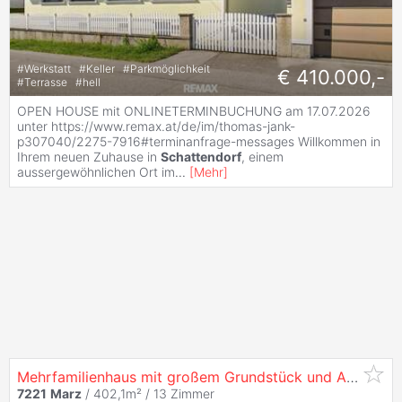
#
Werkstatt
#
Keller
#
Parkmöglichkeit
€ 410.000,-
#
Terrasse
#
hell
OPEN HOUSE mit ONLINETERMINBUCHUNG am 17.07.2026
unter https://www.remax.at/de/im/thomas-jank-
p307040/2275-7916#terminanfrage-messages Willkommen in
Ihrem neuen Zuhause in
Schattendorf
, einem
aussergewöhnlichen Ort im
...
[
Mehr
]
Mehrfamilienhaus mit großem Grundstück und Ausbaupotenzial
7221
Marz
/ 402,1m² /
13 Zimmer