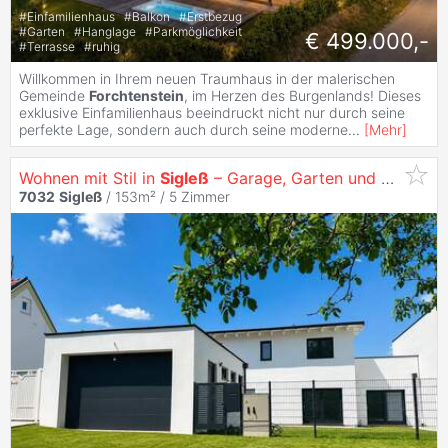
#
Einfamilienhaus
#
Balkon
#
Erstbezug
#
Garten
#
Hanglage
#
Parkmöglichkeit
€ 499.000,-
#
Terrasse
#
ruhig
Willkommen in Ihrem neuen Traumhaus in der malerischen
Gemeinde
Forchtenstein
, im Herzen des Burgenlands! Dieses
exklusive Einfamilienhaus beeindruckt nicht nur durch seine
perfekte Lage, sondern auch durch seine moderne
...
[
Mehr
]
Wohnen mit Stil in
Sigleß
– Garage, Garten und Dachterrasse inklusive
7032
Sigleß
/ 153m² /
5 Zimmer