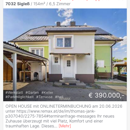
7032
Sigleß
/ 154m² /
6,5 Zimmer
#
Werkstatt
#
Garten
#
Keller
€ 390.000,-
#
Parkmöglichkeit
#
Terrasse
#
hell
OPEN HOUSE mit ONLINETERMINBUCHUNG am 20.06.2026
unter https://www.remax.at/de/im/thomas-jank-
p307040/2275-7854#terminanfrage-messages Ihr neues
Zuhause überzeugt mit viel Platz, Komfort und einer
traumhaften Lage. Dieses
...
[
Mehr
]