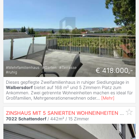
#
Mehrfamilienhaus
#
Garten
#
Terrasse
€ 418.000,-
#
ruhig
Dieses gepflegte Zweifamilienhaus in ruhiger Siedlungslage in
Walbersdorf
bietet auf 168 m² und 5 Zimmern Platz zum
Ankommen. Zwei getrennte Wohneinheiten machen es ideal für
Großfamilien, Mehrgenerationenwohnen oder
...
[
Mehr
]
ZINSHAUS MIT 5 SANIERTEN WOHNEINHEITEN - VOLL VERMIETET
7022
Schattendorf
/ 442m² /
15 Zimmer