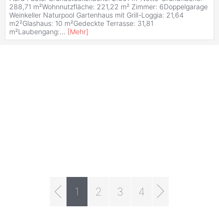
288,71 m²Wohnnutzfläche: 221,22 m² Zimmer: 6Doppelgarage
Weinkeller Naturpool Gartenhaus mit Grill-Loggia: 21,64
m2²Glashaus: 10 m²Gedeckte Terrasse: 31,81
m²Laubengang:
...
[
Mehr
]
1
2
3
4