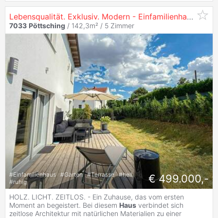
Lebensqualität. Exklusiv. Modern - Einfamilienhaus mit bester Energietechnik
7033
Pöttsching
/ 142,3m² /
5 Zimmer
#
Einfamilienhaus
#
Garten
#
Terrasse
#
hell
€ 499.000,-
#
ruhig
HOLZ. LICHT. ZEITLOS. - Ein Zuhause, das vom ersten
Moment an begeistert. Bei diesem
Haus
verbindet sich
zeitlose Architektur mit natürlichen Materialien zu einer