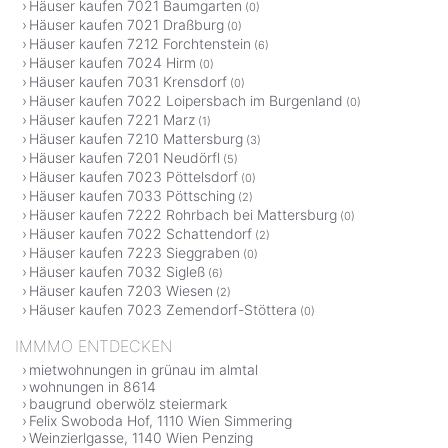
Häuser kaufen 7021 Baumgarten
(0)
Häuser kaufen 7021 Draßburg
(0)
Häuser kaufen 7212 Forchtenstein
(6)
Häuser kaufen 7024 Hirm
(0)
Häuser kaufen 7031 Krensdorf
(0)
Häuser kaufen 7022 Loipersbach im Burgenland
(0)
Häuser kaufen 7221 Marz
(1)
Häuser kaufen 7210 Mattersburg
(3)
Häuser kaufen 7201 Neudörfl
(5)
Häuser kaufen 7023 Pöttelsdorf
(0)
Häuser kaufen 7033 Pöttsching
(2)
Häuser kaufen 7222 Rohrbach bei Mattersburg
(0)
Häuser kaufen 7022 Schattendorf
(2)
Häuser kaufen 7223 Sieggraben
(0)
Häuser kaufen 7032 Sigleß
(6)
Häuser kaufen 7203 Wiesen
(2)
Häuser kaufen 7023 Zemendorf-Stöttera
(0)
IMMMO ENTDECKEN
mietwohnungen in grünau im almtal
wohnungen in 8614
baugrund oberwölz steiermark
Felix Swoboda Hof, 1110 Wien Simmering
Weinzierlgasse, 1140 Wien Penzing