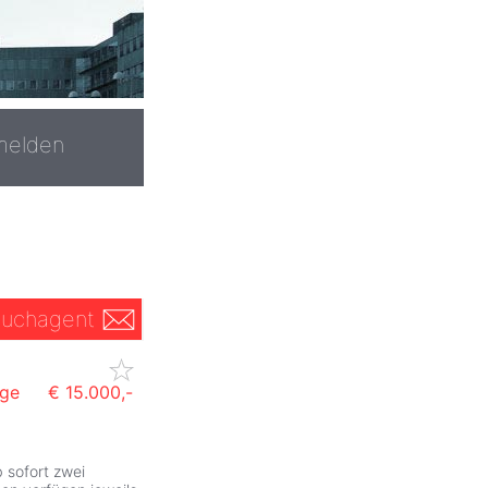
melden
uchagent
age
€ 15.000,-
ZurÃ
 sofort zwei