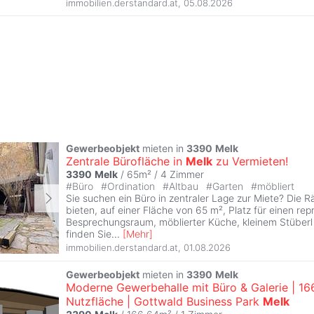
immobilien.derstandard.at
,
05.08.2026
Gewerbeobjekt
mieten in
3390
Melk
Zentrale Bürofläche in
Melk
zu Vermieten!
3390
Melk
/ 65m² /
4 Zimmer
#
Büro
#
Ordination
#
Altbau
#
Garten
#
möbliert
Sie suchen ein Büro in zentraler Lage zur Miete? Die R
bieten, auf einer Fläche von 65 m², Platz für einen rep
Besprechungsraum, möblierter Küche, kleinem Stüberl u
finden Sie
...
[
Mehr
]
immobilien.derstandard.at
,
01.08.2026
Gewerbeobjekt
mieten in
3390
Melk
Moderne Gewerbehalle mit Büro & Galerie | 16
Nutzfläche | Gottwald Business Park
Melk