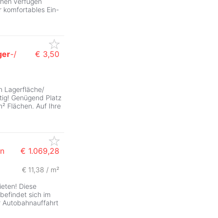
ächen verfügen
r komfortables Ein-
ger
-/
€ 3,50
ZurÃ
n Lagerfläche/
htig! Genügend Platz
² Flächen. Auf Ihre
on
€ 1.069,28
€ 11,38 / m²
ZurÃ
eten! Diese
befindet sich im
 Autobahnauffahrt