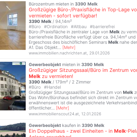
Bürozentrum mieten in
3390
Melk
Großzügige Büro-/Praxisfläche in Top-Lage v
vermieten - sofort verfügbar!
3390
Melk
/ 94,14m²
#
Büro
#
Ordination
#
Altbau
#
barrierefrei
Büro-/Praxisfläche in zentraler Lage von
Melk
zu vermi
barrierefreie Bürofläche verfügt über ca. 94,14m² und 
Ergeschoss des bischöflichen Seminars
Melk
nahe der
A1. Das Objekt
...
[
Mehr
]
www.immobilien.nachrichten.at
,
29.01.2026
Gewerbeobjekt
mieten in
3390
Melk
Großzügiger Sitzungssaal/Büro im Zentrum vo
Melk
zu vermieten!
3390
Melk
/ 179m² /
2 Zimmer
#
Büro
#
Handel
Großzügiger Sitzungssaal/Büro im Zentrum von
Melk
z
Das Wohn/Bürohaus befindet sich direkt im Zentrum 
erwähnenswert ist die ausgezeichnete Verkehrsanbind
öffentlicher
...
[
Mehr
]
www.immobilienscout24.at
,
12.01.2026
Gewerbeobjekt
kaufen in
3390
Melk
Ein Doppelhaus - zwei Einheiten - in
Melk
-Pie