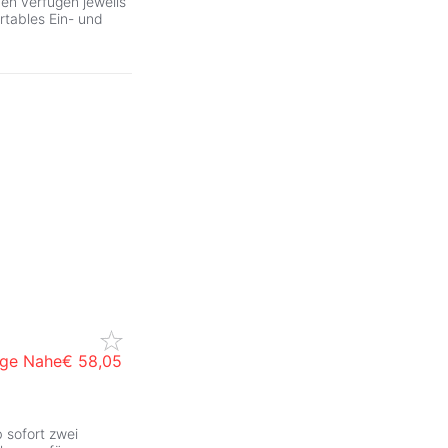
en verfügen jeweils
rtables Ein- und
age Nahe
€ 58,05
ZurÃ
 sofort zwei