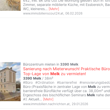
642, inkl. BK und USt Die Wohnung gliedert sich in: lof
Zimmer, separate möblierte Küche, mit Essbereich, B
WC, kleineres
...
[
Mehr
]
www.immobilienscout24.at
,
06.02.2026
Bürozentrum mieten in
3390
Melk
Sanierung nach Mieterwunsch! Praktische Büro-
Top-Lage von
Melk
zu vermieten!
3390
Melk
/ 38m²
#
Büro
#
Ordination
#
barrierefrei
#
renovierungsbedü
Büro-/Praxisfläche in zentraler Lage von
Melk
zu vermi
barrierefreie Bürofläche verfügt über ca. 38,00m² und
Ergeschoss des bischöflichen Seminars
Melk
nahe der
A1. Aktuell
...
[
Mehr
]
www.immobilien.nachrichten.at
,
29.01.2026