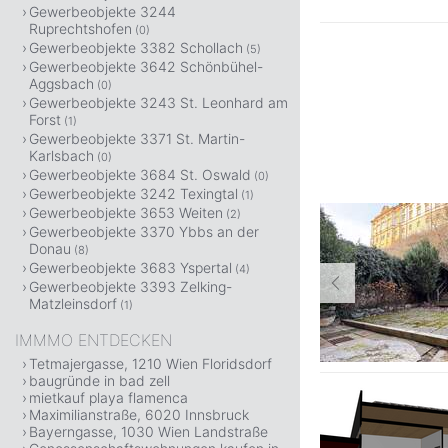
Gewerbeobjekte 3244
Ruprechtshofen
(0)
Gewerbeobjekte 3382 Schollach
(5)
Gewerbeobjekte 3642 Schönbühel-
Aggsbach
(0)
Gewerbeobjekte 3243 St. Leonhard am
Forst
(1)
Gewerbeobjekte 3371 St. Martin-
Karlsbach
(0)
Gewerbeobjekte 3684 St. Oswald
(0)
Gewerbeobjekte 3242 Texingtal
(1)
Gewerbeobjekte 3653 Weiten
(2)
Gewerbeobjekte 3370 Ybbs an der
Donau
(8)
Gewerbeobjekte 3683 Yspertal
(4)
Gewerbeobjekte 3393 Zelking-
Matzleinsdorf
(1)
IMMMO ENTDECKEN
Tetmajergasse, 1210 Wien Floridsdorf
baugründe in bad zell
mietkauf playa flamenca
Maximilianstraße, 6020 Innsbruck
Bayerngasse, 1030 Wien Landstraße