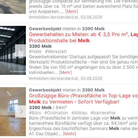
großzügige Stellplätze zur Vermietung frei. Die Parkfl
jeweils über ca. 15 m² und bieten ausreichend Platz fü
und Ausparken.
...
[
Mehr
]
immobilien.derstandard.at
,
02.08.2026
Gewerbeobjekt
mieten in
3390
Melk
Gewerbehallen zu Mieten: ab € 3,5 Pro m²,
La
Produktionshalle bei
Melk
3390
Melk
#
Halle
#
Werkstatt
Gewerbetreibende/ Startups aufgepasst! Sie benötige
Werkstatt/ Produktionsfläche - hier sind Sie genau ric
finden Sie von 100 m² angefangen bis zu über 2.500 m
individuellen
...
[
Mehr
]
immobilien.derstandard.at
,
05.08.2026
Gewerbeobjekt
mieten in
3390
Melk
Großzügige Büro-/Praxisfläche in Top-Lage v
Melk
zu Vermieten - Sofort Verfügbar!
3390
Melk
/ 94m²
#
Büro
#
Ordination
#
Altbau
#
barrierefrei
Büro-/Praxisfläche in zentraler Lage von
Melk
zu vermi
barrierefreie Bürofläche verfügt über ca. 94,14m² und 
Ergeschoss des bischöflichen Seminars
Melk
nahe der
A1. Das Objekt
...
[
Mehr
]