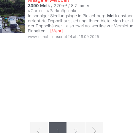
Anlage erwerbbar!
3390
Melk
/ 220m² /
8 Zimmer
#
Garten
#
Parkmöglichkeit
In sonniger Siedlungslage in Pielachberg-
Melk
enstand
errichtete Doppelhaussiedlung. Ihnen bietet sich hier d
der Doppelhäuser - also zwei vollwertige zur Vermietun
Einheiten
...
[
Mehr
]
www.immobilienscout24.at
,
16.09.2025
1
2