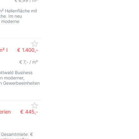
€ 6,99 / m²
m² Hallenfläche mit
che. Im neu
e moderne
m² I
€ 1.400,-
€ 7,- / m²
ttwald Business
ein moderner,
ren Gewerbeeinheiten
erien
€ 445,-
n Gesamtmiete: €