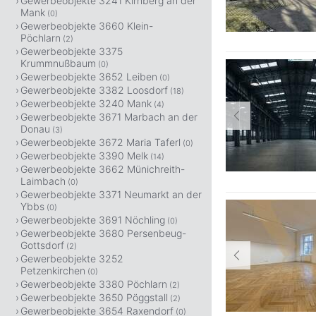
Gewerbeobjekte 3241 Kirnberg an der
Mank
(0)
Gewerbeobjekte 3660 Klein-
Pöchlarn
(2)
Gewerbeobjekte 3375
Krummnußbaum
(0)
Gewerbeobjekte 3652 Leiben
(0)
Gewerbeobjekte 3382 Loosdorf
(18)
Gewerbeobjekte 3240 Mank
(4)
Gewerbeobjekte 3671 Marbach an der
Donau
(3)
Gewerbeobjekte 3672 Maria Taferl
(0)
Gewerbeobjekte 3390 Melk
(14)
Gewerbeobjekte 3662 Münichreith-
Laimbach
(0)
Gewerbeobjekte 3371 Neumarkt an der
Ybbs
(0)
Gewerbeobjekte 3691 Nöchling
(0)
Gewerbeobjekte 3680 Persenbeug-
Gottsdorf
(2)
Gewerbeobjekte 3252
Petzenkirchen
(0)
Gewerbeobjekte 3380 Pöchlarn
(2)
Gewerbeobjekte 3650 Pöggstall
(2)
Gewerbeobjekte 3654 Raxendorf
(0)