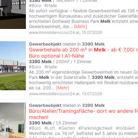
3390
Melk
/ 166,64m² /
1 Zimmer
#
Büro
#
Halle
Ab sofort verfügbar – flexible Gewerbeeinheit ab 136 
hochwertigem Büroausbau und zusätzlicher Galerieflä
errichteten Gottwald Business Park
Melk
entsteht ein
Gewerbeeinheit, die
...
[
Mehr
]
www.immobilienscout24.at
,
15.07.2026
Gewerbeobjekt
mieten in
3390
Melk
Gewerbehalle ab 200 m² in
Melk
- ab € 7,00/ 
Büro optional I A1-Nähe
3390
Melk
/ 200m² /
1 Zimmer
#
Büro
#
Halle
Ab 200 m² eigenständige Gewerbeeinheit im neuen Go
Park
Melk
In der Solarstraße 7,
3390
Melk
, entsteht 
hochwertig errichteter Hallenpark mit flexibel nutzba
ab ca. 200
...
[
Mehr
]
www.immobilienscout24.at
,
13.07.2026
Gewerbeobjekt
mieten in
3390
Melk
Büro/Atelier/Trainingsfläche- dort wo andere F
machen!
3390
Melk
/
1,5 Zimmer
#
Büro
#
Loft
#
Garten
#
Parkmöglichkeit
#
möbliert
Wohnfläche: ca. 74 m², befristet auf 5 Jahre zu miete