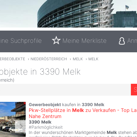
ine Suchprofile
Meine Merkliste
An
ERBEOBJEKTE
›
NIEDERÖSTERREICH
›
MELK
›
MELK
bjekte in 3390 Melk
rreich)
S
4
Gewerbeobjekt
kaufen in
3390
Melk
Pkw-Stellplätze in
Melk
zu Verkaufen - Top L
Nahe Zentrum
3390
Melk
#
Parkmöglichkeit
In der wunderschönen Marktgemeinde
Melk
stehen ab