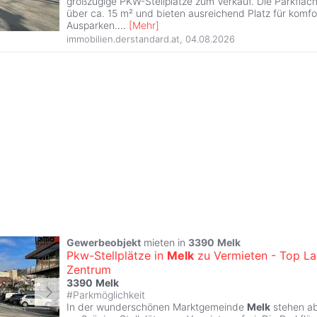
großzügige PKW-Stellplätze zum Verkauf. Die Parkfläch
über ca. 15 m² und bieten ausreichend Platz für komfo
Ausparken.
...
[
Mehr
]
immobilien.derstandard.at
,
04.08.2026
Gewerbeobjekt
mieten in
3390
Melk
Pkw-Stellplätze in
Melk
zu Vermieten - Top L
Zentrum
3390
Melk
#
Parkmöglichkeit
In der wunderschönen Marktgemeinde
Melk
stehen ab