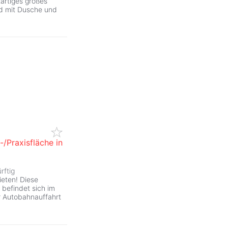
tartiges großes
ad mit Dusche und
/Praxisfläche in
rftig
eten! Diese
 befindet sich im
 Autobahnauffahrt