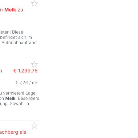
on
Melk
zu
eten! Diese
befindet sich im
 Autobahnauffahrt
n
€ 1.299,76
€ 7,26 / m²
u vermieten! Lage:
von
Melk
. Besonders
ung. Sowohl in
lachberg als